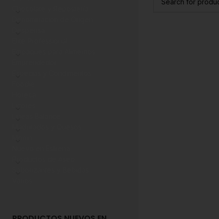
Chocolate y Repostería
Denominación de Origen
Despensa
Elite Professional
Empaques para Alimentos
Emprendedor
Especias y Condimentos
Foodie
Horeca
Licores
Líneas Balance
Madurados y Quesos
Monin
Nuevo en Estrena
Productos de Aseo
Saborizantes y Bebidas
Varios
PRODUCTOS NUEVOS EN