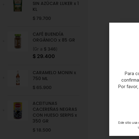
SIN AZÚCAR LUKER x 1
KL
$
79.700
CAFÉ BUENDÍA
ORGÁNICO x 85 GR
(Gr a
$
346
)
$
29.400
CARAMELO MONIN x
Para co
750 ML
confirm
Por favor,
$
65.900
ACEITUNAS
CACEREÑAS NEGRAS
CON HUESO SERPIS x
350 GR
Este sitio usa
$
18.500