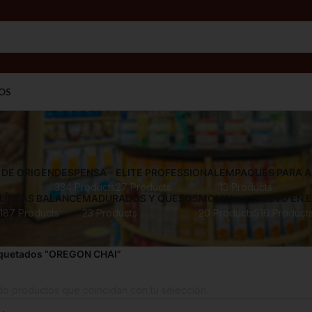
OS
DE ORIGEN
DESPENSA
ELITE PROFESSIONAL
EMPAQUES PARA 
334 Products
27 Products
13 Products
LÍNEAS BALANCE
MADURADOS Y QUESOS
MONIN
NUEVO EN 
187 Products
23 Products
20 Products
516 Product
iquetados “OREGON CHAI”
o productos que coincidan con tu selección.