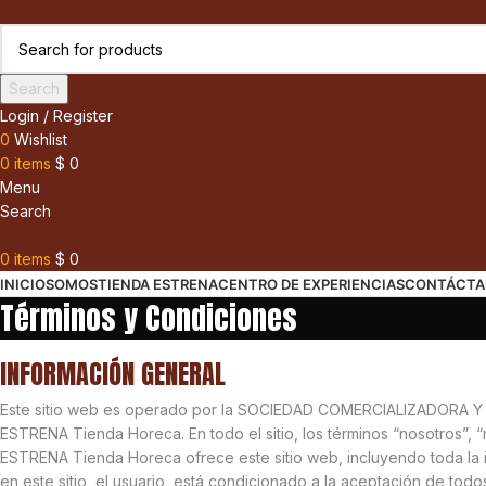
Search
Login / Register
0
Wishlist
0
items
$
0
Menu
Search
0
items
$
0
INICIO
SOMOS
TIENDA ESTRENA
CENTRO DE EXPERIENCIAS
CONTÁCTA
Términos y Condiciones
INFORMACIÓN GENERAL
Este sitio web es operado por la SOCIEDAD COMERCIALIZADORA Y
ESTRENA Tienda Horeca. En todo el sitio, los términos “nosotros”,
ESTRENA Tienda Horeca ofrece este sitio web, incluyendo toda la in
en este sitio, el usuario, está condicionado a la aceptación de todos