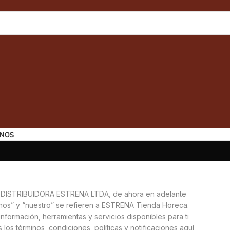
NOS
 DISTRIBUIDORA ESTRENA LTDA, de ahora en adelante
 “nos” y “nuestro” se refieren a ESTRENA Tienda Horeca.
formación, herramientas y servicios disponibles para ti
 los términos, condiciones, políticas y notificaciones aquí