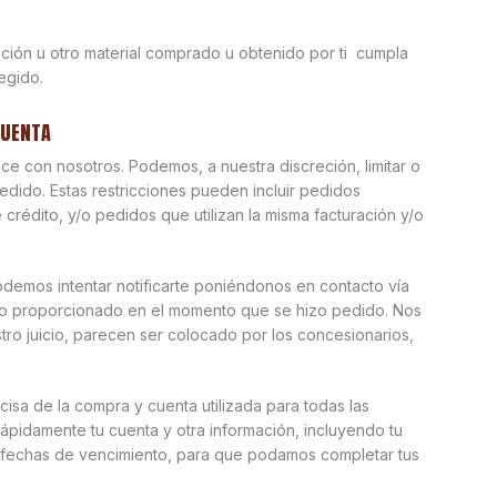
ación u otro material comprado u obtenido por ti cumpla
egido.
CUENTA
e con nosotros. Podemos, a nuestra discreción, limitar o
dido. Estas restricciones pueden incluir pedidos
 crédito, y/o pedidos que utilizan la misma facturación y/o
emos intentar notificarte poniéndonos en contacto vía
ono proporcionado en el momento que se hizo pedido. Nos
tro juicio, parecen ser colocado por los concesionarios,
isa de la compra y cuenta utilizada para todas las
ápidamente tu cuenta y otra información, incluyendo tu
y fechas de vencimiento, para que podamos completar tus