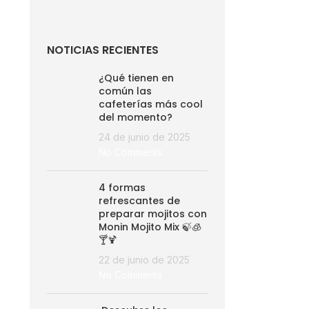
NOTICIAS RECIENTES
¿Qué tienen en
común las
cafeterías más cool
del momento?
24 de junio de 2025
No Comments
4 formas
refrescantes de
preparar mojitos con
Monin Mojito Mix 🍃🧊
🍸🍹
22 de junio de 2025
No Comments