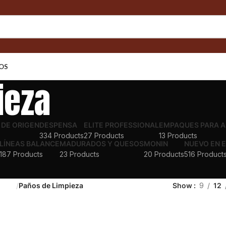
OS
ieza
DE ORIGEN
DESPENSA
ELITE PROFESSIONAL
EMPAQUES PARA 
334 Products
27 Products
13 Products
LÍNEAS BALANCE
MADURADOS Y QUESOS
MONIN
NUEVO EN 
187 Products
23 Products
20 Products
516 Product
 Aseo
Paños de Limpieza
Show
9
12