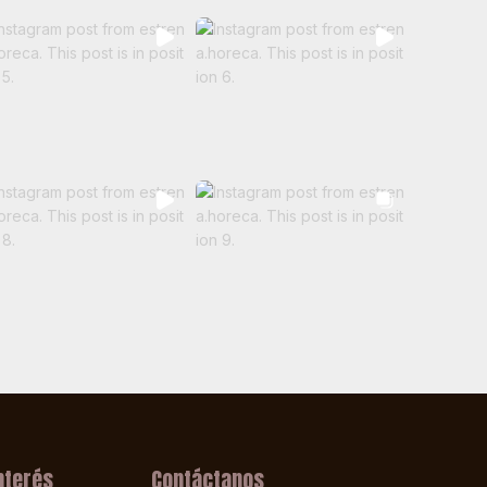
nterés
Contáctanos