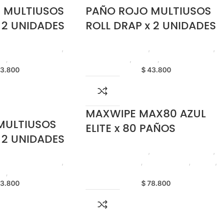
 MULTIUSOS
PAÑO ROJO MULTIUSOS
 2 UNIDADES
ROLL DRAP x 2 UNIDADES
,
Paños de Limpieza
,
Productos de Aseo
,
Paños de Limpieza
,
ca
,
Nuevo en Estrena
Emprendedor
,
Horeca
,
Nuevo en Estrena
3.800
$
43.800
MAXWIPE MAX80 AZUL
MULTIUSOS
ELITE x 80 PAÑOS
 2 UNIDADES
Productos de Aseo
,
Paños de Limpieza
,
,
Paños de Limpieza
,
Elite Professional
,
Emprendedor
,
Foodie
,
ca
,
Nuevo en Estrena
Horeca
3.800
$
78.800