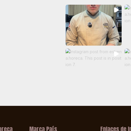
oreca
Marca País
Enlaces de I