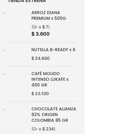
TIENDA ESTRENA
ARROZ DIANA
PREMIUM x 500G
(Gr a
$
7
)
$
3.600
NUTELLA B-READY x 6
$
24.600
CAFÉ MOLIDO
INTENSO LUKAFE x
400 GR
$
23.100
CHOCOLATE ALIANZA
92% ORIGEN
COLOMBIA 85 GR
(Gr a
$
234
)