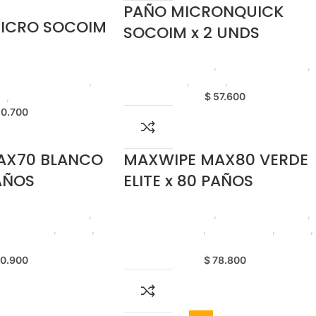
PAÑO MICRONQUICK
MICRO SOCOIM
SOCOIM x 2 UNDS
Productos de Aseo
,
Paños de Limpieza
,
,
Paños de Limpieza
,
Emprendedor
,
Foodie
,
Horeca
ie
,
Horeca
$
57.600
0.700
AX70 BLANCO
MAXWIPE MAX80 VERDE
PAÑOS
ELITE x 80 PAÑOS
,
Paños de Limpieza
,
Productos de Aseo
,
Paños de Limpieza
,
mprendedor
,
Foodie
,
Elite Professional
,
Emprendedor
,
Foodie
,
Horeca
0.900
$
78.800