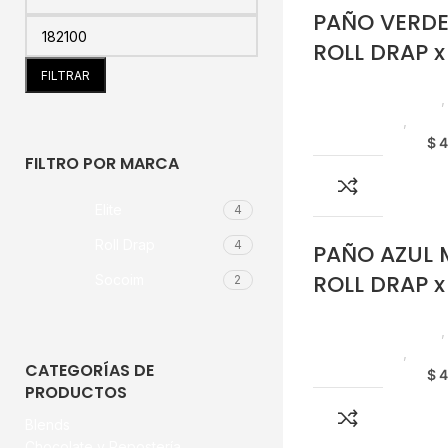
PAÑO VERDE
ROLL DRAP x
FILTRAR
Productos de Aseo
Emprendedor
,
Hore
$
4
FILTRO POR MARCA
Elite
4
Roll Drap
4
PAÑO AZUL 
ROLL DRAP x
Socoim
2
Productos de Aseo
Emprendedor
,
Hore
CATEGORÍAS DE
$
4
PRODUCTOS
Blends
Chocolate y Repostería