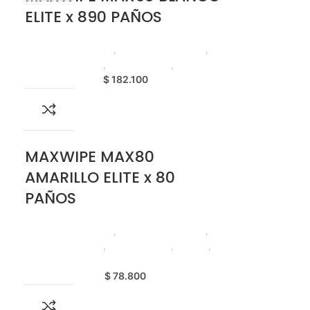
ELITE x 890 PAÑOS
Productos de Aseo
,
Paños de Limpieza
,
Elite Professional
,
Emprendedor
,
Horeca
$
182.100
MAXWIPE MAX80
AMARILLO ELITE x 80
PAÑOS
Productos de Aseo
,
Paños de Limpieza
,
Elite Professional
,
Emprendedor
,
Foodie
,
Horeca
$
78.800