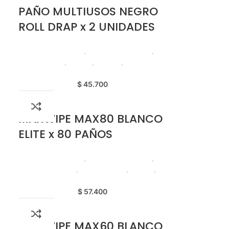
PAÑO MULTIUSOS NEGRO
ROLL DRAP x 2 UNIDADES
Productos de Aseo
,
Paños de Limpieza
,
Emprendedor
,
Foodie
,
Horeca
,
Nuevo en
Estrena
$
45.700
MAXWIPE MAX80 BLANCO
ELITE x 80 PAÑOS
Productos de Aseo
,
Paños de Limpieza
,
Elite Professional
,
Emprendedor
,
Foodie
,
Horeca
$
57.400
MAXWIPE MAX60 BLANCO