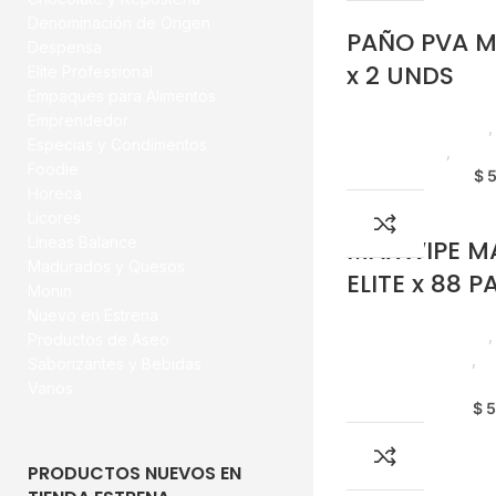
Denominación de Origen
PAÑO PVA 
Despensa
x 2 UNDS
Elite Professional
Empaques para Alimentos
Emprendedor
Productos de Aseo
Especias y Condimentos
Emprendedor
,
Food
Foodie
$
5
Horeca
Licores
Líneas Balance
MAXWIPE M
Madurados y Quesos
ELITE x 88 
Monin
Nuevo en Estrena
Productos de Aseo
Productos de Aseo
Elite Professional
,
E
Saborizantes y Bebidas
Horeca
Varios
$
5
PRODUCTOS NUEVOS EN