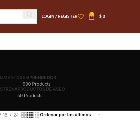
0
LOGIN / REGISTER
$
0
ALIMENTOS
EMPRENDEDOR
690 Products
ESTRENA
PRODUCTOS DE ASEO
s
59 Products
18
24