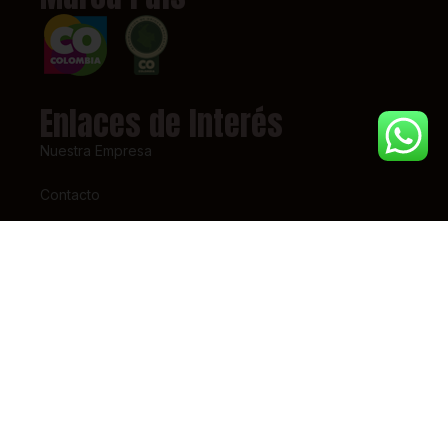
Enlaces de Interés
Nuestra Empresa
Contacto
Términos y Condiciones
Super Intendencia de Industria y Comercio – SIC
Contáctanos
(+57) 318 7156826
pedidos@tiendaestrena.com
Carrera 23 # 65 – 31
Barrio 7 de Agosto, Bogotá