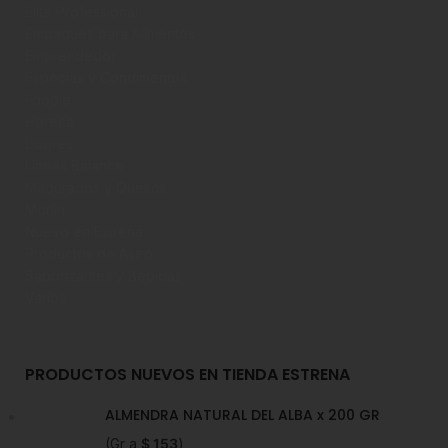
Elite Professional
Empaques para Alimentos
Emprendedor
Especias y Condimentos
Foodie
Horeca
Licores
Líneas Balance
Madurados y Quesos
Monin
Nuevo en Estrena
Productos de Aseo
Saborizantes y Bebidas
Varios
PRODUCTOS NUEVOS EN TIENDA ESTRENA
ALMENDRA NATURAL DEL ALBA x 200 GR
(Gr a
$
153
)