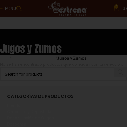
0
MENU
$
Jugos y Zumos
Inicio
Saborizantes y Bebidas
Jugos y Zumos
No se han encontrado productos que coincidan con tu selección.
CATEGORÍAS DE PRODUCTOS
Blends
Chocolate y Repostería
Denominación de Origen
Despensa