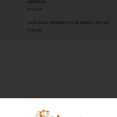
DRIPBAGS
$
15.000
CAFÉ SOCA PREMIUM HOUSE BLEND x 400 GR
$
50.100