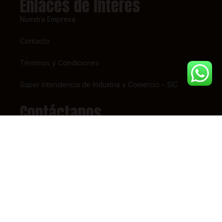
Enlaces de Interés
Nuestra Empresa
Contacto
Términos y Condiciones
Super Intendencia de Industria y Comercio – SIC
Contáctanos
(+57) 318 7156826
pedidos@tiendaestrena.com
Carrera 23 # 65 – 31
Barrio 7 de Agosto, Bogotá
Lunes – Sábado 8am-5pm