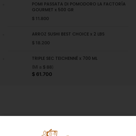
POMI PASSATA DI POMODORO LA FACTORÍA
GOURMET x 500 GR
$
11.800
ARROZ SUSHI BEST CHOICE x 2 LBS
$
18.200
TRIPLE SEC TEICHENNÉ x 700 ML
(Ml a
$
88
)
$
61.700