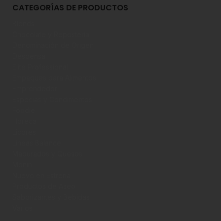
CATEGORÍAS DE PRODUCTOS
Blends
Chocolate y Repostería
Denominación de Origen
Despensa
Elite Professional
Empaques para Alimentos
Emprendedor
Especias y Condimentos
Foodie
Horeca
Licores
Líneas Balance
Madurados y Quesos
Monin
Nuevo en Estrena
Productos de Aseo
Saborizantes y Bebidas
Varios