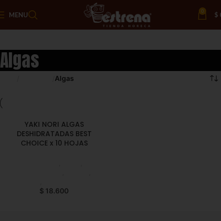
0
MENU
$
Algas
Inicio
Despensa
Algas
YAKI NORI ALGAS
DESHIDRATADAS BEST
CHOICE x 10 HOJAS
Despensa
,
Algas
,
Emprendedor
,
Foodie
,
Horeca
,
Líneas Balance
$
18.600