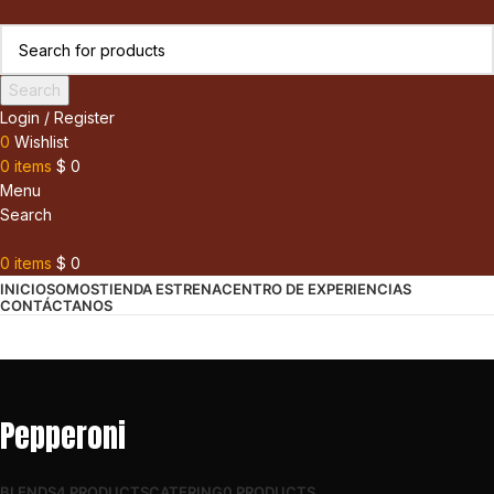
Search
Login / Register
0
Wishlist
0
items
$
0
Menu
Search
0
items
$
0
INICIO
SOMOS
TIENDA ESTRENA
CENTRO DE EXPERIENCIAS
CONTÁCTANOS
Pepperoni
BLENDS
4 PRODUCTS
CATERING
0 PRODUCTS