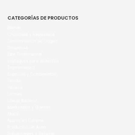
CATEGORÍAS DE PRODUCTOS
Blends
Chocolate y Repostería
Denominación de Origen
Despensa
Elite Professional
Empaques para Alimentos
Emprendedor
Especias y Condimentos
Foodie
Horeca
Licores
Líneas Balance
Madurados y Quesos
Monin
Nuevo en Estrena
Productos de Aseo
Saborizantes y Bebidas