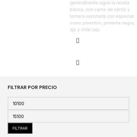
generalmente sigue la receta
básica, con carne de cerdo y
ternera sazonada con especias
como pimentón, pimienta negra,
ajo y chile rojo.
Añadir al carrito
FILTRAR POR PRECIO
FILTRAR