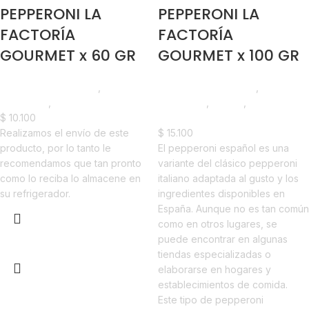
PEPPERONI LA
PEPPERONI LA
FACTORÍA
FACTORÍA
GOURMET x 60 GR
GOURMET x 100 GR
Madurados y Quesos
,
Madurados y Quesos
,
Pepperoni
,
Nuevo en Estrena
Pepperoni
,
Foodie
,
Nuevo en
$
10.100
Estrena
Realizamos el envío de este
$
15.100
producto, por lo tanto le
El pepperoni español es una
recomendamos que tan pronto
variante del clásico pepperoni
como lo reciba lo almacene en
italiano adaptada al gusto y los
su refrigerador.
ingredientes disponibles en
España. Aunque no es tan común
como en otros lugares, se
puede encontrar en algunas
Añadir al carrito
tiendas especializadas o
elaborarse en hogares y
establecimientos de comida.
Este tipo de pepperoni