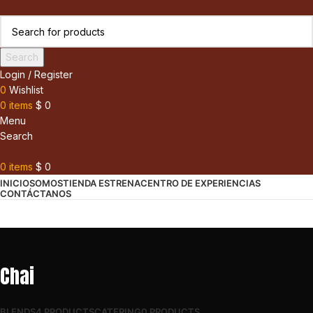
Search
Login / Register
0
Wishlist
0
items
$
0
Menu
Search
0
items
$
0
INICIO
SOMOS
TIENDA ESTRENA
CENTRO DE EXPERIENCIAS
CONTÁCTANOS
Chai
BLENDS
4 PRODUCTS
CATERING
0 PRODUCTS