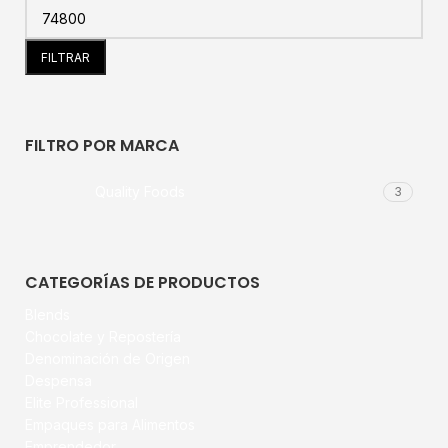
FILTRAR
FILTRO POR MARCA
Quality Foods
3
CATEGORÍAS DE PRODUCTOS
Blends
Chocolate y Repostería
Denominación de Origen
Despensa
Elite Professional
Empaques para Alimentos
Emprendedor