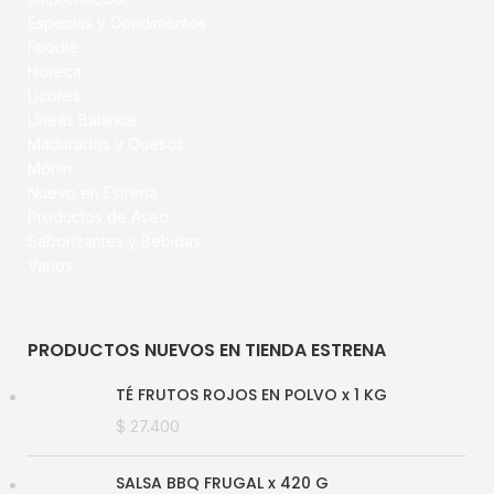
Especias y Condimentos
Foodie
Horeca
Licores
Líneas Balance
Madurados y Quesos
Monin
Nuevo en Estrena
Productos de Aseo
Saborizantes y Bebidas
Varios
PRODUCTOS NUEVOS EN TIENDA ESTRENA
TÉ FRUTOS ROJOS EN POLVO x 1 KG
$
27.400
SALSA BBQ FRUGAL x 420 G