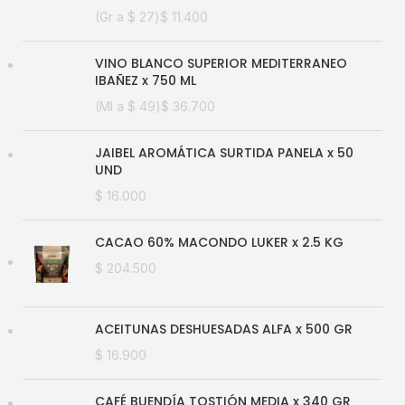
(Gr a
$
27
)
$
11.400
VINO BLANCO SUPERIOR MEDITERRANEO
IBAÑEZ x 750 ML
(Ml a
$
49
)
$
36.700
JAIBEL AROMÁTICA SURTIDA PANELA x 50
UND
$
16.000
CACAO 60% MACONDO LUKER x 2.5 KG
$
204.500
ACEITUNAS DESHUESADAS ALFA x 500 GR
$
16.900
CAFÉ BUENDÍA TOSTIÓN MEDIA x 340 GR