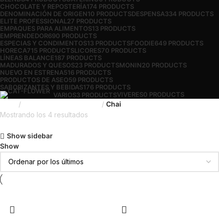
CHOCOLATE Y REPOSTERÍA
174 PRODUCTS
DENOMINACIÓN DE ORIGEN
10 PRODUCTS
DESPENSA
334 PRODUCTS
ELITE PROFESSIONAL
27 PRODUCTS
EMPAQUES PARA ALIMENTOS
13 PRODUCTS
EMPRENDEDOR
690 PRODUCTS
ESPECIAS Y CONDIMENTOS
13 PRODUCTS
FOODIE
649 PRODUCTS
HORECA
715 PRODUCTS
LICORES
70 PRODUCTS
LÍNEAS BALANCE
187 PRODUCTS
MADURADOS Y QUESOS
23 PRODUCTS
MONIN
20 PRODUCTS
NUEVO EN ESTRENA
516 PRODUCTS
PRODUCTOS DE ASEO
59 PRODUCTS
SABORIZANTES Y BEBIDAS
176 PRODUCTS
VIVERES
0 PRODUCTS
VARIOS
3 PRODUCTS
Inicio
Saborizantes y Bebidas
Chai
Mostrando los 4 resultados
Show sidebar
Show
9
12
18
24