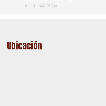
(Gr a
$
104
)
$
35.500
Ubicación