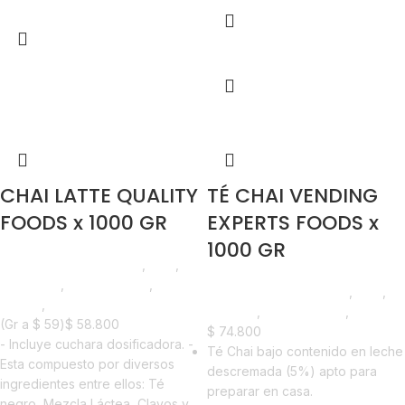
Añadir al carrito
Añadir al carrito
CHAI LATTE QUALITY
TÉ CHAI VENDING
FOODS x 1000 GR
EXPERTS FOODS x
1000 GR
Saborizantes y Bebidas
,
Chai
,
Despensa
,
Emprendedor
,
Saborizantes y Bebidas
,
Chai
,
Foodie
,
Horeca
Vending
,
Emprendedor
,
Horeca
(Gr a
$
59
)
$
58.800
$
74.800
- Incluye cuchara dosificadora. -
Té Chai bajo contenido en leche
Esta compuesto por diversos
descremada (5%) apto para
ingredientes entre ellos: Té
preparar en casa.
negro, Mezcla Láctea, Clavos y