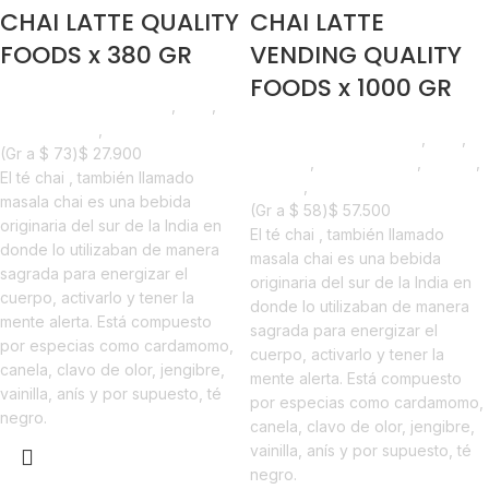
CHAI LATTE QUALITY
CHAI LATTE
FOODS x 380 GR
VENDING QUALITY
FOODS x 1000 GR
Saborizantes y Bebidas
,
Chai
,
Emprendedor
,
Horeca
Saborizantes y Bebidas
,
Chai
,
(Gr a
$
73
)
$
27.900
Vending
,
Emprendedor
,
Foodie
,
El té chai , también llamado
Horeca
,
Nuevo en Estrena
masala chai es una bebida
(Gr a
$
58
)
$
57.500
originaria del sur de la India en
El té chai , también llamado
donde lo utilizaban de manera
masala chai es una bebida
sagrada para energizar el
originaria del sur de la India en
cuerpo, activarlo y tener la
donde lo utilizaban de manera
mente alerta. Está compuesto
sagrada para energizar el
por especias como cardamomo,
cuerpo, activarlo y tener la
canela, clavo de olor, jengibre,
mente alerta. Está compuesto
vainilla, anís y por supuesto, té
por especias como cardamomo,
negro.
canela, clavo de olor, jengibre,
vainilla, anís y por supuesto, té
negro.