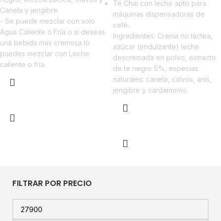
Té Chai con leche apto para
Canela y jengibre.
máquinas dispensadoras de
- Se puede mezclar con solo
café.
Agua Caliente o Fría o si deseas
Ingredientes: Crema no láctea,
una bebida mas cremosa lo
azúcar (endulzante) leche
puedes mezclar con Leche
descremada en polvo, extracto
caliente o fría.
de te negro 5%, especias
naturales: canela, calvos, anis,
jengibre y cardamomo.
Añadir al carrito
Añadir al carrito
FILTRAR POR PRECIO