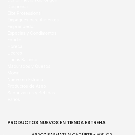
Despensa
Elite Professional
Empaques para Alimentos
Emprendedor
Especias y Condimentos
Foodie
Horeca
Licores
Líneas Balance
Madurados y Quesos
Monin
Nuevo en Estrena
Productos de Aseo
Saborizantes y Bebidas
Varios
PRODUCTOS NUEVOS EN TIENDA ESTRENA
ARROZ BASMATI ALCAGÜETE x 500 GR