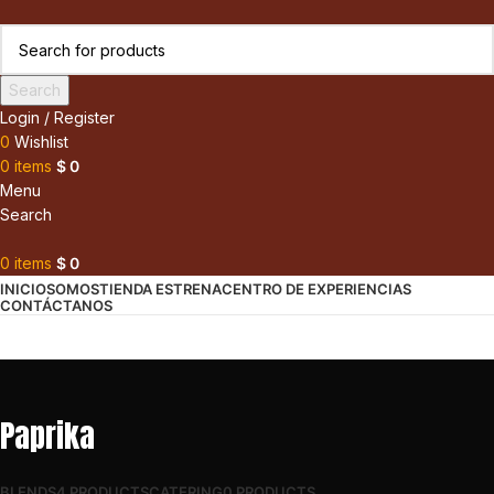
Search
Login / Register
0
Wishlist
0
items
$
0
Menu
Search
0
items
$
0
INICIO
SOMOS
TIENDA ESTRENA
CENTRO DE EXPERIENCIAS
CONTÁCTANOS
Paprika
BLENDS
4 PRODUCTS
CATERING
0 PRODUCTS