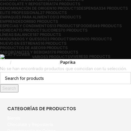
CHOCOLATE Y REPOSTERÍA
174 PRODUCTS
DENOMINACIÓN DE ORIGEN
10 PRODUCTS
DESPENSA
334 PRODUCTS
ELITE PROFESSIONAL
27 PRODUCTS
EMPAQUES PARA ALIMENTOS
13 PRODUCTS
EMPRENDEDOR
690 PRODUCTS
ESPECIAS Y CONDIMENTOS
13 PRODUCTS
FOODIE
649 PRODUCTS
HORECA
715 PRODUCTS
LICORES
70 PRODUCTS
LÍNEAS BALANCE
187 PRODUCTS
MADURADOS Y QUESOS
23 PRODUCTS
MONIN
20 PRODUCTS
NUEVO EN ESTRENA
516 PRODUCTS
PRODUCTOS DE ASEO
59 PRODUCTS
SABORIZANTES Y BEBIDAS
176 PRODUCTS
VIVERES
0 PRODUCTS
VARIOS
3 PRODUCTS
Inicio
Especias y Condimentos
Paprika
No se han encontrado productos que coincidan con tu selección.
Search
CATEGORÍAS DE PRODUCTOS
Blends
Chocolate y Repostería
Denominación de Origen