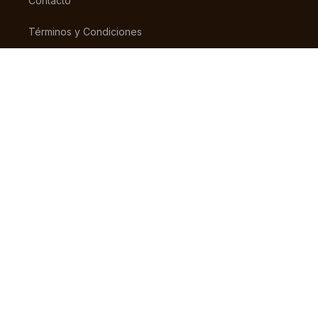
Contacto
Términos y Condiciones
Super Intendencia de Industria y Comercio – SIC
Contáctanos
(+57) 318 7156826
pedidos@tiendaestrena.com
Carrera 23 # 65 – 31
Barrio 7 de Agosto, Bogotá
Lunes – Sábado 8am-5pm
© 2024 TIENDA ESTRENA. TODOS LOS DERECHOS RESERVADOS