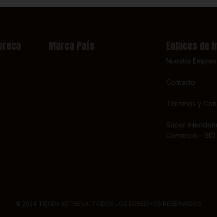
oreca
Marca País
Enlaces de I
Nuestra Empres
Contacto
Términos y Con
Super Intendenc
Comercio – SIC
© 2024 TIENDA ESTRENA. TODOS LOS DERECHOS RESERVADOS