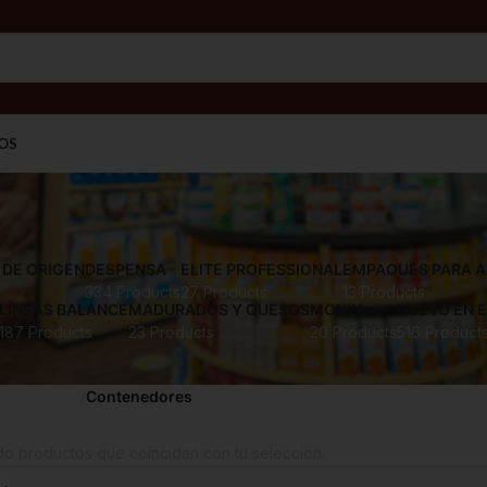
OS
DE ORIGEN
DESPENSA
ELITE PROFESSIONAL
EMPAQUES PARA 
334 Products
27 Products
13 Products
LÍNEAS BALANCE
MADURADOS Y QUESOS
MONIN
NUEVO EN 
187 Products
23 Products
20 Products
516 Product
a Alimentos
Contenedores
o productos que coincidan con tu selección.