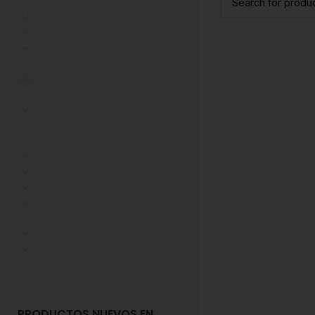
Chocolate y Repostería
Denominación de Origen
Despensa
Elite Professional
Empaques para Alimentos
Emprendedor
Especias y Condimentos
Foodie
Horeca
Licores
Líneas Balance
Madurados y Quesos
Monin
Nuevo en Estrena
Productos de Aseo
Saborizantes y Bebidas
Varios
PRODUCTOS NUEVOS EN