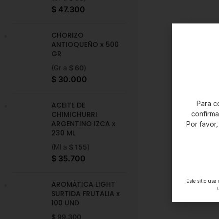
$
47.300
CHORIZO
ANTIOQUEÑO x 500
GR
(Gr a
$
60
)
$
30.000
Para co
ACEITE DE
confirm
CHIMICHURRI
ARGENTINO IZCA x
Por favor,
230 ML
(Ml a
$
155
)
$
35.700
Este sitio usa
AROMÁTICA LIGHT
SURTIDA FRUTALIA x
100 UND
$
99.300