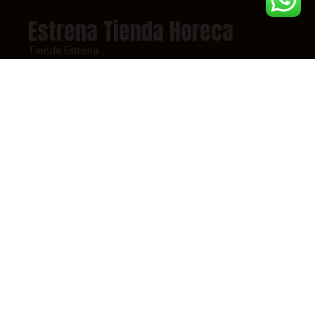
Estrena Tienda Horeca
Tienda Estrena
Nuestra Empresa
Marca País
Enlaces de Interés
Nuestra Empresa
Contacto
Términos y Condiciones
Super Intendencia de Industria y Comercio – SIC