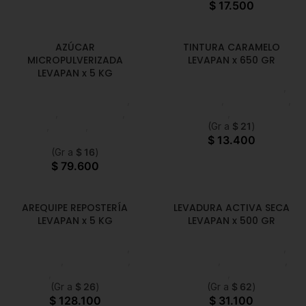
$
17.500
AZÚCAR
TINTURA CARAMELO
MICROPULVERIZADA
LEVAPAN x 650 GR
LEVAPAN x 5 KG
Chocolate y Repostería
,
Chocolate y Repostería
,
Colorantes
,
Emprendedor
,
Azúcar
,
Emprendedor
,
Foodie
,
Horeca
Foodie
,
Horeca
,
Nuevo en
(Gr a
$
21
)
Estrena
$
13.400
(Gr a
$
16
)
$
79.600
AREQUIPE REPOSTERÍA
LEVADURA ACTIVA SECA
LEVAPAN x 5 KG
LEVAPAN x 500 GR
Chocolate y Repostería
,
Chocolate y Repostería
,
Arequipe
,
Emprendedor
,
Levadura
,
Emprendedor
,
Horeca
,
Nuevo en Estrena
Foodie
,
Horeca
(Gr a
$
26
)
(Gr a
$
62
)
$
128.100
$
31.100