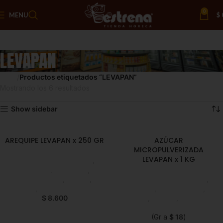
0
MENU
$
LEVAPAN
Inicio
Productos etiquetados “LEVAPAN”
Mostrando los 6 resultados
Show sidebar
AREQUIPE LEVAPAN x 250 GR
AZÚCAR
MICROPULVERIZADA
LEVAPAN x 1 KG
Chocolate y Repostería
,
Arequipe
,
Despensa
,
Emprendedor
,
Foodie
,
Chocolate y Repostería
,
Horeca
,
Nuevo en Estrena
Azúcar
,
Emprendedor
,
$
8.600
Foodie
,
Horeca
,
Nuevo en
Estrena
(Gr a
$
18
)