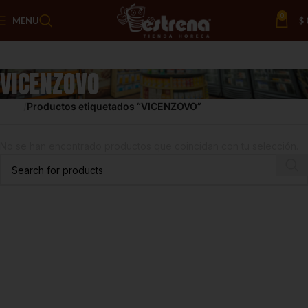
0
MENU
$
VICENZOVO
Inicio
Productos etiquetados “VICENZOVO”
No se han encontrado productos que coincidan con tu selección.