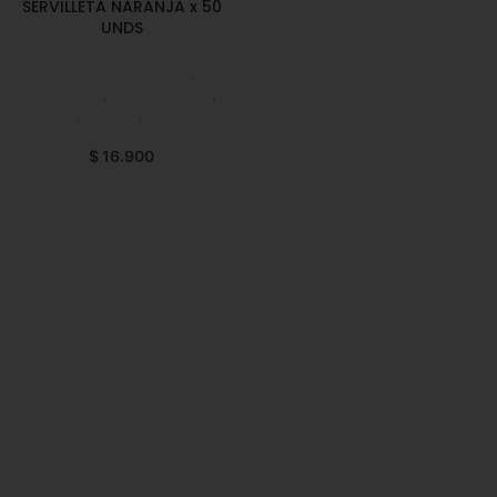
SERVILLETA NARANJA x 50
UNDS
Productos de Aseo
,
Servilletas
,
Emprendedor
,
Foodie
,
Horeca
,
Nuevo en
Estrena
$
16.900