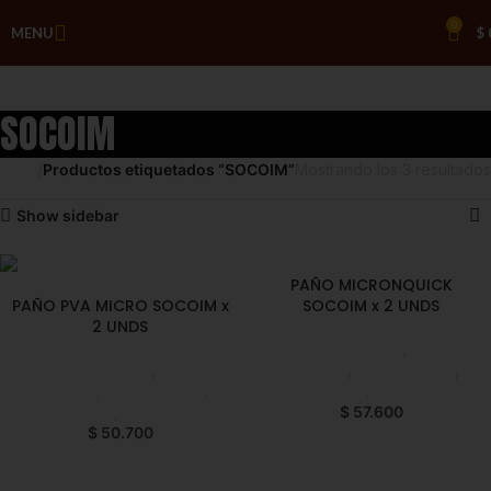
0
MENU
$
SOCOIM
Inicio
Productos etiquetados “SOCOIM”
Mostrando los 3 resultados
Show sidebar
PAÑO MICRONQUICK
PAÑO PVA MICRO SOCOIM x
SOCOIM x 2 UNDS
2 UNDS
Productos de Aseo
,
Paños de
Productos de Aseo
,
Paños de
Limpieza
,
Emprendedor
,
Limpieza
,
Emprendedor
,
Foodie
,
Horeca
Foodie
,
Horeca
$
57.600
$
50.700