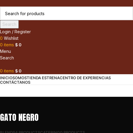
Search
Login / Register
0
Wishlist
0
items
$
0
Menu
Search
0
items
$
0
INICIO
SOMOS
TIENDA ESTRENA
CENTRO DE EXPERIENCIAS
CONTÁCTANOS
GATO NEGRO
BLENDS
4 PRODUCTS
CATERING
0 PRODUCTS