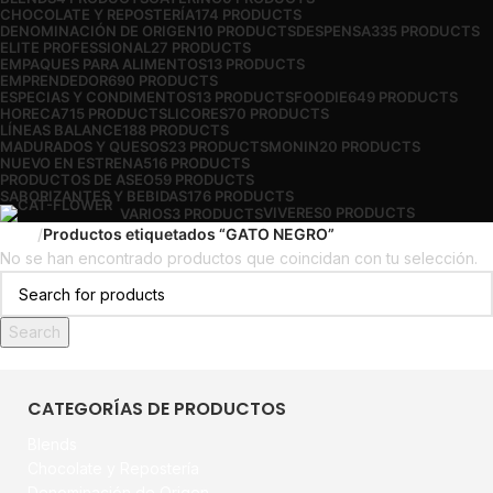
CHOCOLATE Y REPOSTERÍA
174 PRODUCTS
DENOMINACIÓN DE ORIGEN
10 PRODUCTS
DESPENSA
335 PRODUCTS
ELITE PROFESSIONAL
27 PRODUCTS
EMPAQUES PARA ALIMENTOS
13 PRODUCTS
EMPRENDEDOR
690 PRODUCTS
ESPECIAS Y CONDIMENTOS
13 PRODUCTS
FOODIE
649 PRODUCTS
HORECA
715 PRODUCTS
LICORES
70 PRODUCTS
LÍNEAS BALANCE
188 PRODUCTS
MADURADOS Y QUESOS
23 PRODUCTS
MONIN
20 PRODUCTS
NUEVO EN ESTRENA
516 PRODUCTS
PRODUCTOS DE ASEO
59 PRODUCTS
SABORIZANTES Y BEBIDAS
176 PRODUCTS
VIVERES
0 PRODUCTS
VARIOS
3 PRODUCTS
Inicio
Productos etiquetados “GATO NEGRO”
No se han encontrado productos que coincidan con tu selección.
Search
CATEGORÍAS DE PRODUCTOS
Blends
Chocolate y Repostería
Denominación de Origen