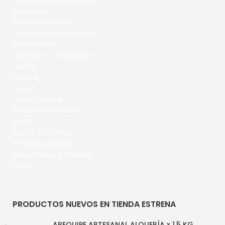
Despensa
Elite Professional
Empaques para Alimentos
Emprendedor
Especias y Condimentos
Foodie
Horeca
Licores
Líneas Balance
Madurados y Quesos
Monin
Nuevo en Estrena
Productos de Aseo
Saborizantes y Bebidas
Varios
PRODUCTOS NUEVOS EN TIENDA ESTRENA
AREQUIPE ARTESANAL ALQUERÍA x 1.5 KG