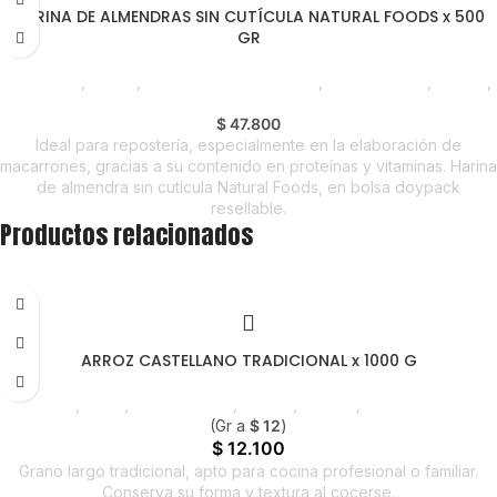
HARINA DE ALMENDRAS SIN CUTÍCULA NATURAL FOODS x 500
GR
Despensa
,
Harina
,
Chocolate y Repostería
,
Emprendedor
,
Foodie
,
Horeca
$
47.800
Ideal para repostería, especialmente en la elaboración de
macarrones, gracias a su contenido en proteínas y vitaminas. Harina
de almendra sin cutícula Natural Foods, en bolsa doypack
resellable.
Productos relacionados
ARROZ CASTELLANO TRADICIONAL x 1000 G
Despensa
,
Arroz
,
Emprendedor
,
Foodie
,
Horeca
,
Nuevo en Estrena
(Gr a
$
12
)
$
12.100
Grano largo tradicional, apto para cocina profesional o familiar.
Conserva su forma y textura al cocerse.