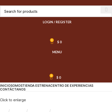
LOGIN / REGISTER
0
$
0
MENU
0
$
0
INICIO
SOMOS
TIENDA ESTRENA
CENTRO DE EXPERIENCIAS
CONTÁCTANOS
Click to enlarge
Inicio
Despensa
Frutos Secos