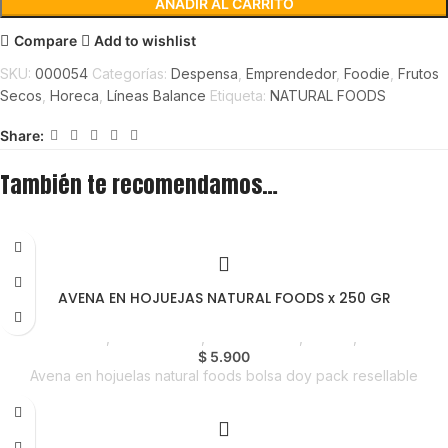
AÑADIR AL CARRITO
Compare
Add to wishlist
SKU:
000054
Categorías:
Despensa
,
Emprendedor
,
Foodie
,
Frutos
Secos
,
Horeca
,
Líneas Balance
Etiqueta:
NATURAL FOODS
Share:
También te recomendamos…
AVENA EN HOJUEJAS NATURAL FOODS x 250 GR
Despensa
,
Frutos Secos
,
Emprendedor
,
Foodie
,
Horeca
$
5.900
Avena en hojuelas natural foods bolsa doy pack resellable