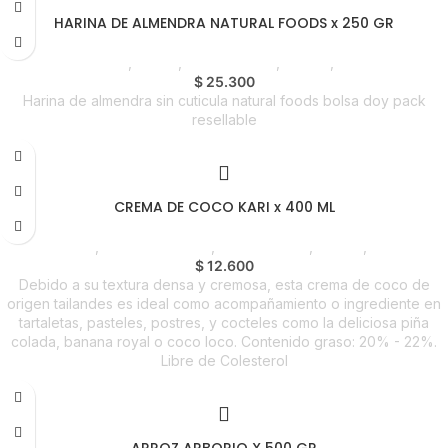
HARINA DE ALMENDRA NATURAL FOODS x 250 GR
Despensa
,
Harina
,
Emprendedor
,
Foodie
,
Horeca
$
25.300
Harina de almendra sin cuticula natural foods bolsa doy pack
resellable
CREMA DE COCO KARI x 400 ML
Despensa
,
Cremas y Sopas
,
Emprendedor
,
Foodie
,
Horeca
$
12.600
Debido a su textura densa y cremosa, esta crema de coco de
origen tailandes es ideal como acompañamiento o ingrediente en
tartaletas, pasteles, postres, y cocteles como la deliciosa piña
colada, banana royal o coco loco. Contenido graso: 20% - 22%.
Libre de Colesterol