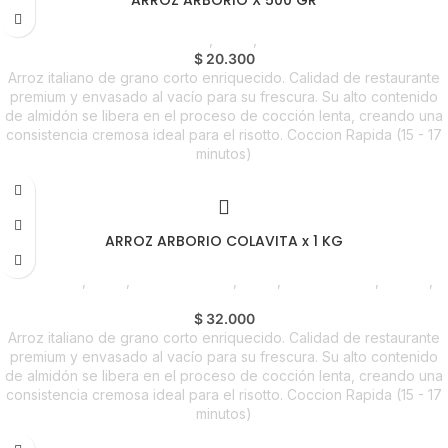
ARROZ ARBORIO X 500 GR
Despensa
,
Arroz
,
Foodie
$
20.300
Arroz italiano de grano corto enriquecido. Calidad de restaurante
premium y envasado al vacío para su frescura. Su alto contenido
de almidón se libera en el proceso de cocción lenta, creando una
consistencia cremosa ideal para el risotto. Coccion Rapida (15 - 17
minutos)
ARROZ ARBORIO COLAVITA x 1 KG
Despensa
,
Arroz
,
Líneas Balance
,
Arroz
,
Emprendedor
,
Foodie
,
Horeca
$
32.000
Arroz italiano de grano corto enriquecido. Calidad de restaurante
premium y envasado al vacío para su frescura. Su alto contenido
de almidón se libera en el proceso de cocción lenta, creando una
consistencia cremosa ideal para el risotto. Coccion Rapida (15 - 17
minutos)