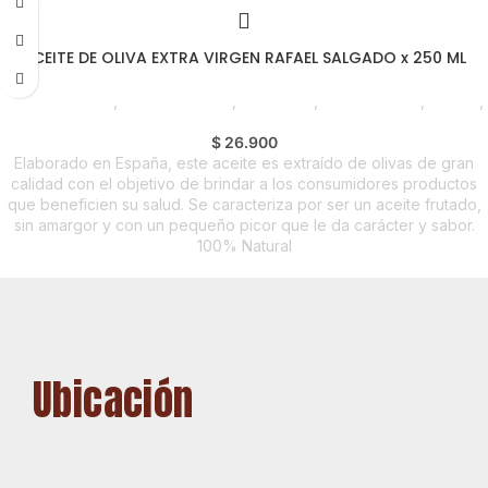
ACEITE DE OLIVA EXTRA VIRGEN RAFAEL SALGADO x 250 ML
Líneas Balance
,
Aceite de Oliva
,
Despensa
,
Emprendedor
,
Foodie
,
Horeca
$
26.900
Elaborado en España, este aceite es extraído de olivas de gran
calidad con el objetivo de brindar a los consumidores productos
que beneficien su salud. Se caracteriza por ser un aceite frutado,
sin amargor y con un pequeño picor que le da carácter y sabor.
100% Natural
Ubicación