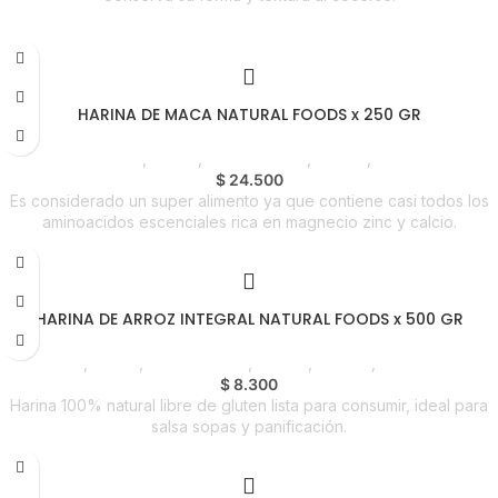
HARINA DE MACA NATURAL FOODS x 250 GR
Despensa
,
Harina
,
Emprendedor
,
Foodie
,
Horeca
$
24.500
Es considerado un super alimento ya que contiene casi todos los
aminoacidos escenciales rica en magnecio zinc y calcio.
HARINA DE ARROZ INTEGRAL NATURAL FOODS x 500 GR
Despensa
,
Harina
,
Emprendedor
,
Foodie
,
Horeca
,
Líneas Balance
$
8.300
Harina 100% natural libre de gluten lista para consumir, ideal para
salsa sopas y panificación.