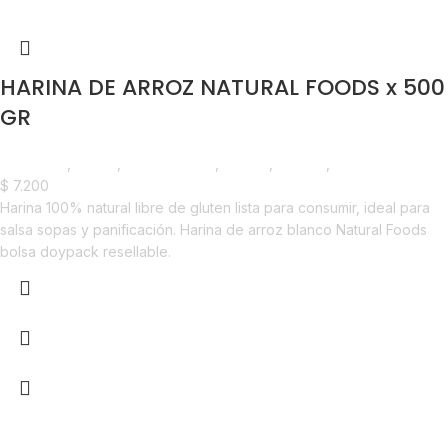
HARINA DE ARROZ NATURAL FOODS x 500
GR
Despensa
,
Harina
,
Emprendedor
,
Foodie
,
Horeca
,
Líneas Balance
$
7.200
Harina 100% natural libre de gluten lista para consumir, ideal para
salsa sopas y panificación. Harina de arroz blanco Natural Foods
bolsa doypack resellable.