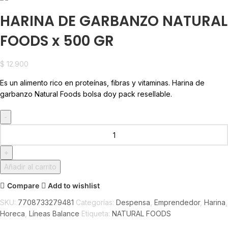
HARINA DE GARBANZO NATURAL
FOODS x 500 GR
$
12.900
Es un alimento rico en proteínas, fibras y vitaminas. Harina de
garbanzo Natural Foods bolsa doy pack resellable.
Añadir al carrito
Compare
Add to wishlist
SKU:
7708733279481
Categorías:
Despensa
,
Emprendedor
,
Harina
,
Horeca
,
Líneas Balance
Etiqueta:
NATURAL FOODS