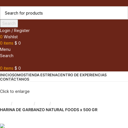
Search
Login / Register
0
Wishlist
0
items
$
0
Menu
Search
0
items
$
0
INICIO
SOMOS
TIENDA ESTRENA
CENTRO DE EXPERIENCIAS
CONTÁCTANOS
Click to enlarge
Inicio
Despensa
Harina
HARINA DE GARBANZO NATURAL FOODS x 500 GR
Back to products