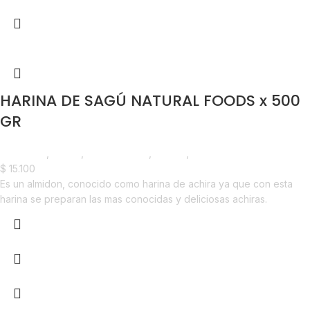
HARINA DE SAGÚ NATURAL FOODS x 500
GR
Despensa
,
Harina
,
Emprendedor
,
Foodie
,
Horeca
$
15.100
Es un almidon, conocido como harina de achira ya que con esta
harina se preparan las mas conocidas y deliciosas achiras.