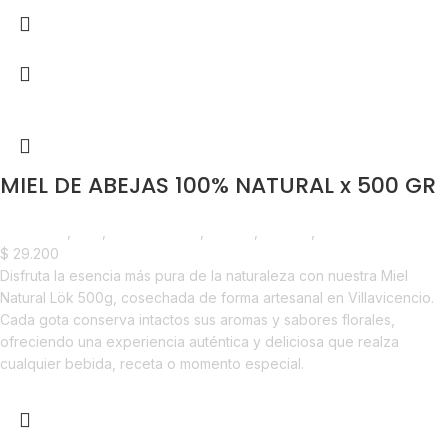
MIEL DE ABEJAS 100% NATURAL x 500 GR
Despensa
,
Miel
,
Emprendedor
,
Foodie
,
Horeca
,
Nuevo en Estrena
$
29.200
Disfruta la esencia más pura de la naturaleza con nuestra Miel
Natural Lök 500g, cosechada de forma artesanal en Villavicencio.
Cada gota conserva intactos sus aromas y sabores florales,
ofreciendo una experiencia auténtica y deliciosa que realza
cualquier bebida, receta o momento especial.