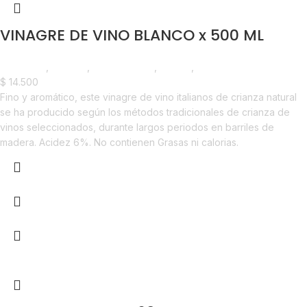
VINAGRE DE VINO BLANCO x 500 ML
Despensa
,
Vinagre
,
Emprendedor
,
Foodie
,
Horeca
$
14.500
Fino y aromático, este vinagre de vino italianos de crianza natural
se ha producido según los métodos tradicionales de crianza de
vinos seleccionados, durante largos periodos en barriles de
madera. Acidez 6%. No contienen Grasas ni calorias.