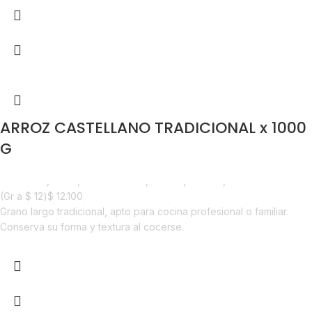
ARROZ CASTELLANO TRADICIONAL x 1000
G
Despensa
,
Arroz
,
Emprendedor
,
Foodie
,
Horeca
,
Nuevo en Estrena
(Gr a
$
12
)
$
12.100
Grano largo tradicional, apto para cocina profesional o familiar.
Conserva su forma y textura al cocerse.