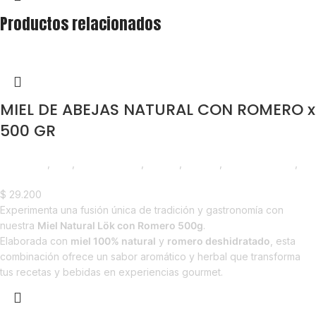
Productos relacionados
MIEL DE ABEJAS NATURAL CON ROMERO x
500 GR
Despensa
,
Miel
,
Emprendedor
,
Foodie
,
Horeca
,
Líneas Balance
,
Nuevo en Estrena
$
29.200
Experimenta una fusión única de tradición y gastronomía con
nuestra
Miel Natural Lök con Romero 500g
.
Elaborada con
miel 100% natural
y
romero deshidratado
, esta
combinación ofrece un sabor aromático y herbal que transforma
tus recetas y bebidas en experiencias gourmet.