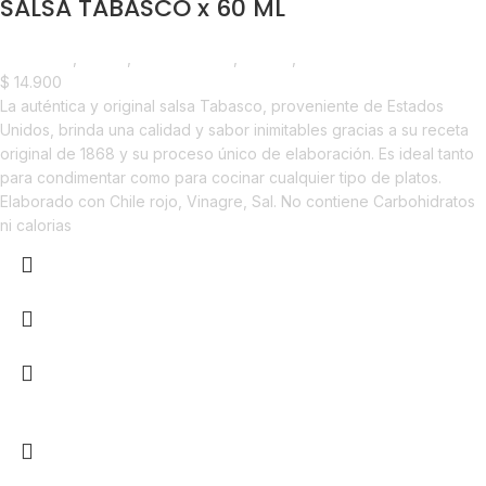
SALSA TABASCO x 60 ML
Despensa
,
Salsas
,
Emprendedor
,
Foodie
,
Horeca
$
14.900
La auténtica y original salsa Tabasco, proveniente de Estados
Unidos, brinda una calidad y sabor inimitables gracias a su receta
original de 1868 y su proceso único de elaboración. Es ideal tanto
para condimentar como para cocinar cualquier tipo de platos.
Elaborado con Chile rojo, Vinagre, Sal. No contiene Carbohidratos
ni calorias