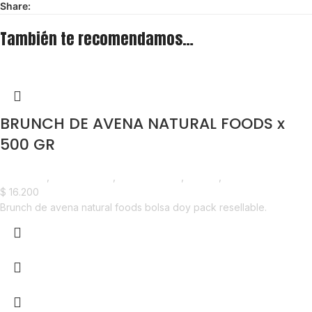
Share:
También te recomendamos…
BRUNCH DE AVENA NATURAL FOODS x
500 GR
Despensa
,
Frutos Secos
,
Emprendedor
,
Foodie
,
Horeca
$
16.200
Brunch de avena natural foods bolsa doy pack resellable.