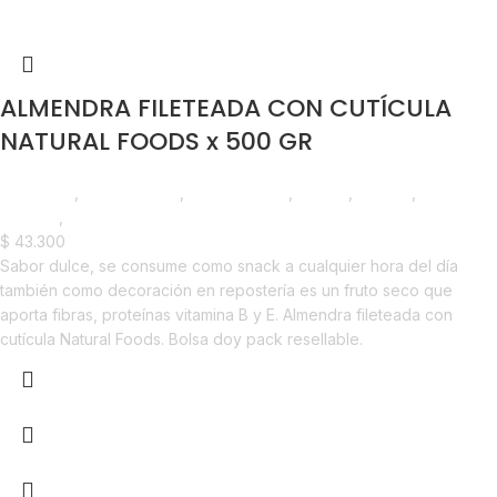
ALMENDRA FILETEADA CON CUTÍCULA
NATURAL FOODS x 500 GR
Despensa
,
Frutos Secos
,
Emprendedor
,
Foodie
,
Horeca
,
Líneas
Balance
,
Nuevo en Estrena
$
43.300
Sabor dulce, se consume como snack a cualquier hora del día
también como decoración en repostería es un fruto seco que
aporta fibras, proteínas vitamina B y E. Almendra fileteada con
cutícula Natural Foods. Bolsa doy pack resellable.