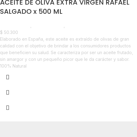
ACEITE DE OLIVA EXTRA VIRGEN RAFAEL
SALGADO x 500 ML
Líneas Balance
,
Aceite de Oliva
,
Despensa
$
50.300
Elaborado en España, este aceite es extraído de olivas de gran
calidad con el objetivo de brindar a los consumidores productos
que beneficien su salud. Se caracteriza por ser un aceite frutado,
sin amargor y con un pequeño picor que le da carácter y sabor.
100% Natural