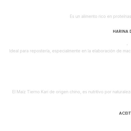
Des
Es un alimento rico en proteína
HARINA 
Despensa
,
H
Ideal para repostería, especialmente en la elaboración de maca
Despen
El Maíz Tierno Kari de origen chino, es nutritivo por natural
ACEIT
Líneas Bala