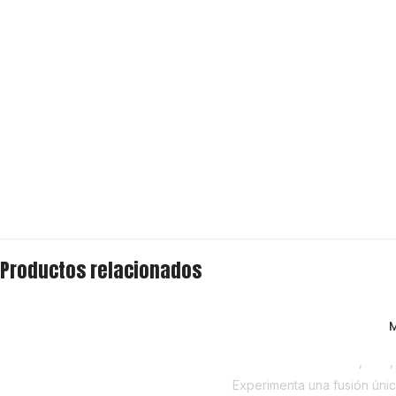
Productos relacionados
M
Despensa
,
Miel
Experimenta una fusión únic