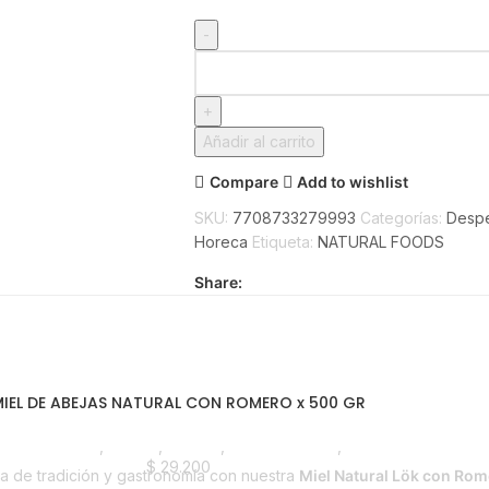
Añadir al carrito
Compare
Add to wishlist
SKU:
7708733279993
Categorías:
Desp
Horeca
Etiqueta:
NATURAL FOODS
Share:
IEL DE ABEJAS NATURAL CON ROMERO x 500 GR
,
Emprendedor
,
Foodie
,
Horeca
,
Líneas Balance
,
Nuevo en Estrena
$
29.200
a de tradición y gastronomía con nuestra
Miel Natural Lök con Ro