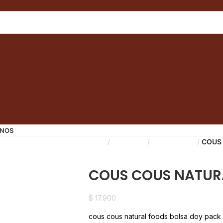
NOS
Inicio
Despensa
Frutos Secos
COUS 
Back to products
COUS COUS NATURA
$
17.900
cous cous natural foods bolsa doy pack 