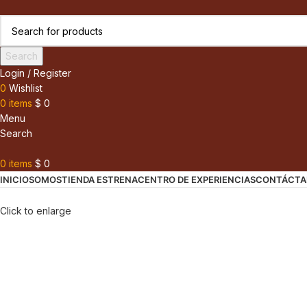
Search
Login / Register
0
Wishlist
0
items
$
0
Menu
Search
0
items
$
0
INICIO
SOMOS
TIENDA ESTRENA
CENTRO DE EXPERIENCIAS
CONTÁCTA
Click to enlarge