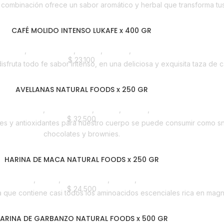
a combinación ofrece un sabor aromático y herbal que transforma tu
CAFÉ MOLIDO INTENSO LUKAFE x 400 GR
spensa
,
Emprendedor
,
Foodie
,
Horeca
,
Nuevo en Estrena
$
23.100
isfruta todo fe sabor Intenso, en una deliciosa y exquisita taza de c
AVELLANAS NATURAL FOODS x 250 GR
Frutos Secos
,
Emprendedor
,
Foodie
,
Horeca
,
Líneas Balance
$
32.500
rientes y antioxidantes para nuestro cuerpo se puede consumir como 
chocolates y brownies.
HARINA DE MACA NATURAL FOODS x 250 GR
Despensa
,
Harina
,
Emprendedor
,
Foodie
,
Horeca
$
24.500
 que contiene casi todos los aminoacidos escenciales rica en magne
ARINA DE GARBANZO NATURAL FOODS x 500 GR