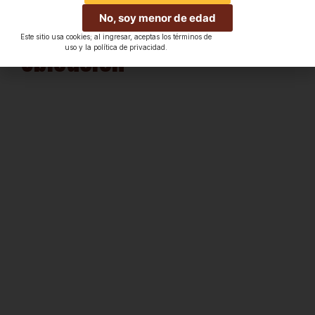
recubrimiento o relleno de
No, soy menor de edad
distintos productos.
Este sitio usa cookies; al ingresar, aceptas los términos de
Ubicación
uso y la política de privacidad.