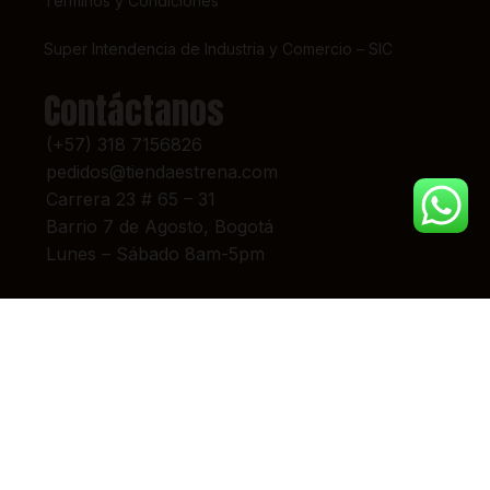
Términos y Condiciones
Super Intendencia de Industria y Comercio – SIC
Contáctanos
(+57) 318 7156826
pedidos@tiendaestrena.com
Carrera 23 # 65 – 31
Barrio 7 de Agosto, Bogotá
Lunes – Sábado 8am-5pm
© 2024 TIENDA ESTRENA. TODOS LOS DERECHOS RESERVADOS