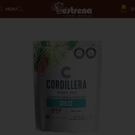
0
MENU
$