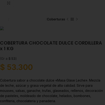
Click to enlarge
Inicio
Chocolate y Repostería
Coberturas
COBERTURA CHOCOLATE DULCE CORDILLERA
x 1 KG
(Gr a
$
53
)
$
53.300
Cobertura sabor a chocolate dulce «Masa Glase Leche». Mezcla
de leche, azúcar y grasa vegetal de alta calidad. Sirve para
mousses, salsas, ganache, trufas, glaseados, rellenos, decoración
de pasteles, moldeado de chocolate, helados, bombones,
confiteria, chocolateria y panaderia.