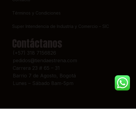
Términos y Condiciones
Super Intendencia de Industria y Comercio – SIC
Contáctanos
(+57) 318 7156826
pedidos@tiendaestrena.com
Carrera 23 # 65 – 31
Barrio 7 de Agosto, Bogotá
Lunes – Sábado 8am-5pm
© 2024 TIENDA ESTRENA. TODOS LOS DERECHOS RESERVADOS