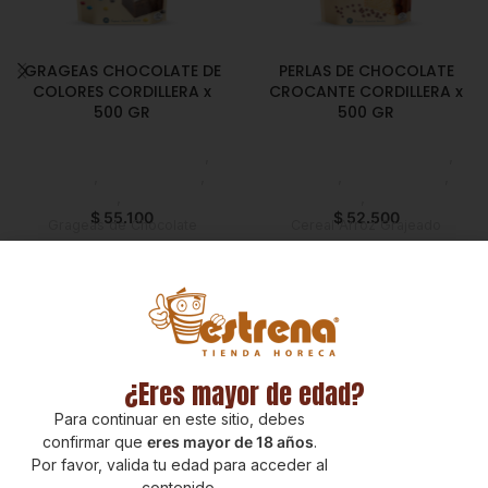
GRAGEAS CHOCOLATE DE
PERLAS DE CHOCOLATE
COLORES CORDILLERA x
CROCANTE CORDILLERA x
500 GR
500 GR
Chocolate y Repostería
,
Chocolate y Repostería
,
Chunks
,
Emprendedor
,
Chunks
,
Emprendedor
,
Foodie
,
Horeca
Foodie
,
Horeca
$
55.100
$
52.500
Grageas de Chocolate
Cereal Arroz Grajeado
confitado de diversos colores
Chocolate. Ideal para
"Mini Chin Chin". Con una vida
decoración y como ingrediente,
útil de 12 mese en condiciones
aporta textura crocante. Con
de almacenamiento sin haberse
vida útil de 7 meses en
sometido a ningún proceso o
condiciones normales de
manipulación que altere sus
almacenamiento sin haberse
propiedades microbiológicas
sometido a ningún proceso o
¿Eres mayor de edad?
fisicoquímicas y organolépticas
manipulación que altere sus
Para continuar en este sitio, debes
propiedades microbiológicas
confirmar que
eres mayor de 18 años
.
Por favor, valida tu edad para acceder al
contenido.