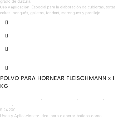
grado de dulzura.
Uso y aplicación:
Especial para la elaboración de cubiertas, tortas
cakes, ponqués, galletas, fondant, merengues y pastillaje.
POLVO PARA HORNEAR FLEISCHMANN x 1
KG
Chocolate y Repostería
,
Polvo Para Hornear
,
Emprendedor
,
Foodie
,
Horeca
$
24.200
Usos y Aplicaciones: Ideal para elaborar batidos como