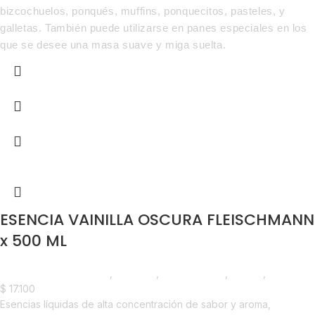
bizcochuelos, ponqués, muffins, ponquecitos, pasteles, y
galletas. También puede utilizarse en panes especiales en los
que se desee una masa suave y miga suelta.
ESENCIA VAINILLA OSCURA FLEISCHMANN
x 500 ML
Chocolate y Repostería
,
Esencias
,
Emprendedor
,
Foodie
,
Horeca
$
17.100
Esencias líquidas de alta concentración de sabor y aroma,