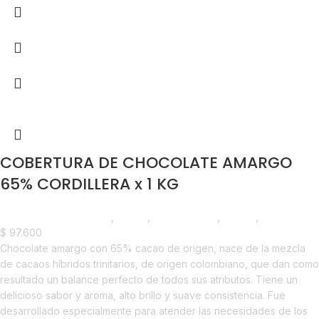
COBERTURA DE CHOCOLATE AMARGO
65% CORDILLERA x 1 KG
Chocolate y Repostería
,
Cacao
,
Emprendedor
,
Foodie
,
Horeca
$
97.600
Chocolate amargo con 65% cacao de origen, nace de la mezcla
de cacaos híbridos trinitarios, de origen colombiano, que dan como
resultado un balance perfecto de todos sus atributos. Tiene un
delicioso sabor y aroma, alto brillo y suave consistencia. Fue
desarrollado especialmente para atender las necesidades de los