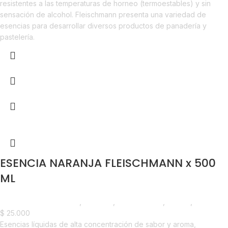
resistentes a las temperaturas de horneo (termoestables) y sin
sensación de alcohol. Fleischmann presenta una variedad de
esencias para desarrollar diversos productos de panadería y
pastelería.
ESENCIA NARANJA FLEISCHMANN x 500
ML
Chocolate y Repostería
,
Esencias
,
Emprendedor
,
Foodie
,
Horeca
$
25.000
Esencias líquidas de alta concentración de sabor y aroma,