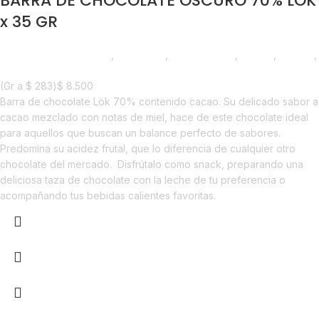
BARRA DE CHOCOLATE OSCURO 70% LOK
x 35 GR
Chocolate y Repostería
,
Chocolate
,
Emprendedor
,
Foodie
,
Horeca
,
Nuevo en Estrena
(Gr a
$
283
)
$
8.500
Barra de chocolate Lök 70% contenido cacao. Su delicado sabor a
cacao mezclado con notas de miel, hace de este chocolate ideal
para aquellos que buscan un balance perfecto de sabores.
Predomina su acidez frutal, que lo diferencia de cualquier otro
chocolate del mercado. Disfrútalo como snack, preparando una
deliciosa taza de chocolate con la leche de tu preferencia o
acompañando tus bebidas calientes favoritas.