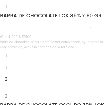
BARRA DE CHOCOLATE LOK 85% x 60 GR
Chocolate y Repostería
,
Chocolate
,
Emprendedor
,
Foodie
,
Horeca
,
Nuevo en Estrena
(Gr a
$
292
)
$
17.500
Barra de chocolate oscuro para comer como snack, ayuda para la
concentración, activa la hormona de la felicidad.