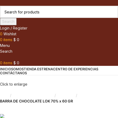
Search
Login / Register
0
Wishlist
0
items
$
0
Menu
Search
0
items
$
0
INICIO
SOMOS
TIENDA ESTRENA
CENTRO DE EXPERIENCIAS
CONTÁCTANOS
Click to enlarge
Inicio
Chocolate y Repostería
Chocolate
BARRA DE CHOCOLATE LOK 70% x 60 GR
Back to products