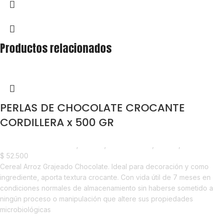
Productos relacionados
PERLAS DE CHOCOLATE CROCANTE
CORDILLERA x 500 GR
Chocolate y Repostería
,
Chunks
,
Emprendedor
,
Foodie
,
Horeca
$
52.500
Cereal Arroz Grajeado Chocolate. Ideal para decoración y como
ingrediente, aporta textura crocante. Con vida útil de 7 meses en
condiciones normales de almacenamiento sin haberse sometido a
ningún proceso o manipulación que altere sus propiedades
microbiológicas