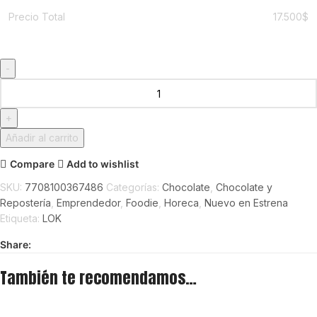
Precio Total
17.500
$
Añadir al carrito
Compare
Add to wishlist
SKU:
7708100367486
Categorías:
Chocolate
,
Chocolate y
Repostería
,
Emprendedor
,
Foodie
,
Horeca
,
Nuevo en Estrena
Etiqueta:
LOK
Share:
También te recomendamos…