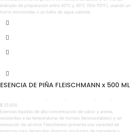
indicado de preparación entre 40°C y 45°C (104-113°F), usando un
horno microondas o un baño de agua caliente.
ESENCIA DE PIÑA FLEISCHMANN x 500 ML
Chocolate y Repostería
,
Esencias
,
Emprendedor
,
Foodie
,
Horeca
$
23.600
Esencias líquidas de alta concentración de sabor y aroma,
resistentes a las temperaturas de horneo (termoestables) y sin
sensación de alcohol. Fleischmann presenta una variedad de
esencias para desarrollar diversos productos de panadería y