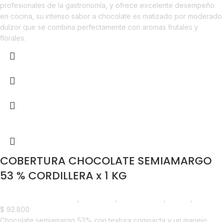
profesionales de la gastronomía, y ofrece excelente desempeño
en cocina, su intenso sabor a chocolate es matizado por moderado
dulzor que se combina perfectamente con aromas frutales y
florales.
COBERTURA CHOCOLATE SEMIAMARGO
53 % CORDILLERA x 1 KG
Chocolate y Repostería
,
Chocolate
,
Emprendedor
,
Foodie
,
Horeca
$
92.800
Chocolate semiamargo 53% con textura compacta y un manejo