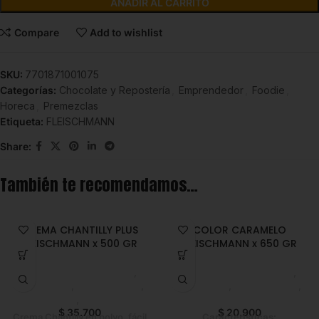
AÑADIR AL CARRITO
Compare
Add to wishlist
SKU:
7701871001075
Categorías:
Chocolate y Repostería
,
Emprendedor
,
Foodie
,
Horeca
,
Premezclas
Etiqueta:
FLEISCHMANN
Share:
También te recomendamos…
CREMA CHANTILLY PLUS
COLOR CARAMELO
FLEISCHMANN x 500 GR
FLEISCHMANN x 650 GR
Chocolate y Repostería
,
Chocolate y Repostería
,
Premezclas
,
Emprendedor
,
Colorantes
,
Emprendedor
,
Foodie
,
Horeca
Horeca
$
35.700
$
20.900
Crema Chantilly en polvo, fácil
Características: