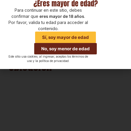
¿Eres mayor de edad?
Para continuar en este sitio, debes
confirmar que
eres mayor de 18 años
.
Por favor, valida tu edad para acceder al
contenido.
Sí, soy mayor de edad
No, soy menor de edad
Este sitio usa cookies; al ingresar, aceptas los términos de
Ubicación
uso y la política de privacidad.