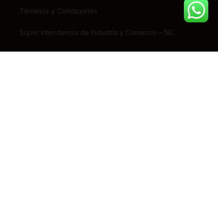
Términos y Condiciones
Super Intendencia de Industria y Comercio – SIC
Contáctanos
(+57) 318 7156826
pedidos@tiendaestrena.com
Carrera 23 # 65 – 31
Barrio 7 de Agosto, Bogotá
Lunes – Sábado 8am-5pm
© 2024 TIENDA ESTRENA. TODOS LOS DERECHOS RESERVADOS