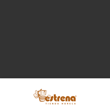
Dependiendo del producto final
sometido a ningún proceso o
que se quiera obtener, se
manipulación que altere sus
puede colocar como
propiedades microbiológicas
recubrimiento o relleno de
distintos productos.