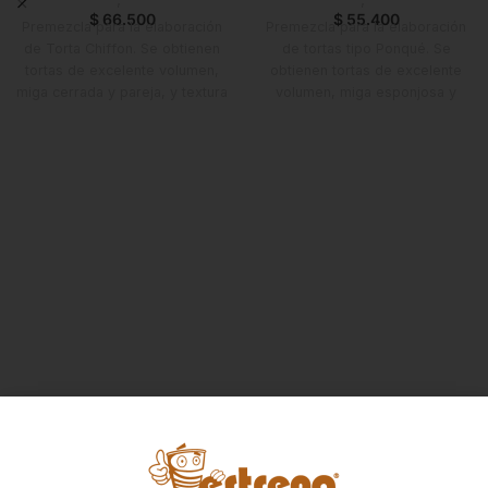
calientes favoritas.
$
66.500
$
55.400
Premezcla para la elaboración
Premezcla para la elaboración
de Torta Chiffon. Se obtienen
de tortas tipo Ponqué. Se
tortas de excelente volumen,
obtienen tortas de excelente
miga cerrada y pareja, y textura
volumen, miga esponjosa y
suave y húmeda.
húmeda, y de más tiempo en
anaquel. Es el equilibrio
perfecto entre facilidad de uso
y calidad.