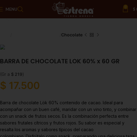
0
MENU
$
Click to enlarge
Inicio
Chocolate y Repostería
Chocolate
BARRA DE CHOCOLATE LOK 60% x 60 GR
(Gr a
$
219
)
$
17.500
Barra de chocolate Lök 60% contenido de cacao. Ideal para
acompañar con un buen café, maridar con un vino tinto, y combinar
con un snack de frutos secos. Es la combinación perfecta entre
sabores frutales cítricos y frutos rojos. Su sabor es especial y
resalta los aromas y sabores típicos del cacao
colombiano. Disfrútalo como snack, preparando una deliciosa taza