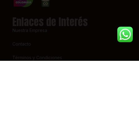
Enlaces de Interés
Nuestra Empresa
Contacto
Términos y Condiciones
Super Intendencia de Industria y Comercio – SIC
Contáctanos
(+57) 318 7156826
pedidos@tiendaestrena.com
Carrera 23 # 65 – 31
Barrio 7 de Agosto, Bogotá
Lunes – Sábado 8am-5pm