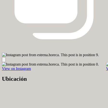
View on Instagram
V
Ubicación