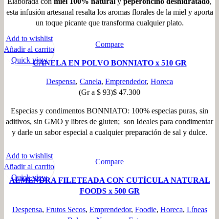
Elaborada con
miel 100% natural
y
peperoncino deshidratado
,
esta infusión artesanal resalta los aromas florales de la miel y aporta
un toque picante que transforma cualquier plato.
Add to wishlist
Compare
Añadir al carrito
Quick view
CANELA EN POLVO BONNIATO x 510 GR
Despensa
,
Canela
,
Emprendedor
,
Horeca
(Gr a
$
93
)
$
47.300
Especias y condimentos BONNIATO: 100% especias puras, sin
aditivos, sin GMO y libres de gluten;
son Ideales para condimentar
y darle un sabor especial a cualquier preparación de sal y dulce.
Add to wishlist
Compare
Añadir al carrito
Quick view
ALMENDRA FILETEADA CON CUTÍCULA NATURAL
FOODS x 500 GR
Despensa
,
Frutos Secos
,
Emprendedor
,
Foodie
,
Horeca
,
Líneas