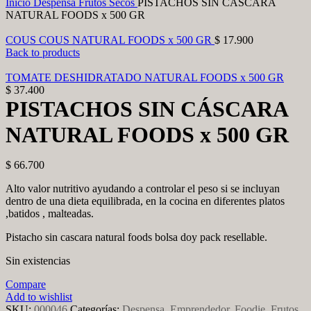
Inicio
Despensa
Frutos Secos
PISTACHOS SIN CÁSCARA
NATURAL FOODS x 500 GR
COUS COUS NATURAL FOODS x 500 GR
$
17.900
Back to products
TOMATE DESHIDRATADO NATURAL FOODS x 500 GR
$
37.400
PISTACHOS SIN CÁSCARA
NATURAL FOODS x 500 GR
$
66.700
Alto valor nutritivo ayudando a controlar el peso si se incluyan
dentro de una dieta equilibrada, en la cocina en diferentes platos
,batidos , malteadas.
Pistacho sin cascara natural foods bolsa doy pack resellable.
Sin existencias
Compare
Add to wishlist
SKU:
000046
Categorías:
Despensa
,
Emprendedor
,
Foodie
,
Frutos