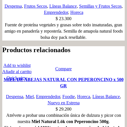
Despensa
,
Frutos Secos
,
Líneas Balance
,
Semillas y Frutos Secos
,
Emprendedor
,
Horeca
$
23.300
Fuente de proteína vegetales y grasas sobre todo insaturadas, gran
amigo en panadería y repostería. Semilla de amapola natural foods
bolsa doy pack resellable.
Productos relacionados
Add to wishlist
Compare
Añadir al carrito
Quick view
MIEL DE ABEJAS NATURAL CON PEPERONCINO x 500
GR
Despensa
,
Miel
,
Emprendedor
,
Foodie
,
Horeca
,
Líneas Balance
,
Nuevo en Estrena
$
29.200
Atrévete a probar una combinación única de dulzura y picor con
nuestra
Miel Natural Lök con Peperoncino 500g
.