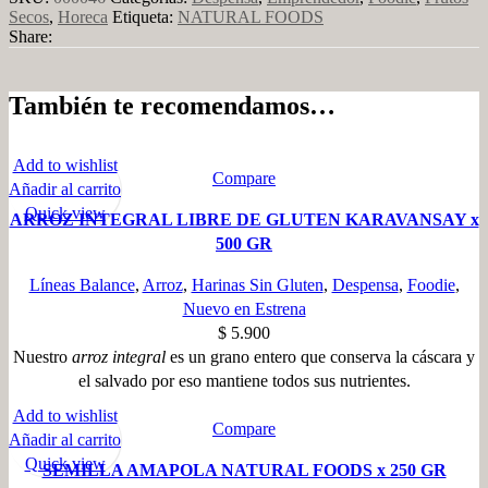
Secos
,
Horeca
Etiqueta:
NATURAL FOODS
Share:
También te recomendamos…
Add to wishlist
Compare
Añadir al carrito
Quick view
ARROZ INTEGRAL LIBRE DE GLUTEN KARAVANSAY x
500 GR
Líneas Balance
,
Arroz
,
Harinas Sin Gluten
,
Despensa
,
Foodie
,
Nuevo en Estrena
$
5.900
Nuestro
arroz integral
es un grano entero que conserva la cáscara y
el salvado por eso mantiene todos sus nutrientes.
Add to wishlist
Compare
Añadir al carrito
Quick view
SEMILLA AMAPOLA NATURAL FOODS x 250 GR