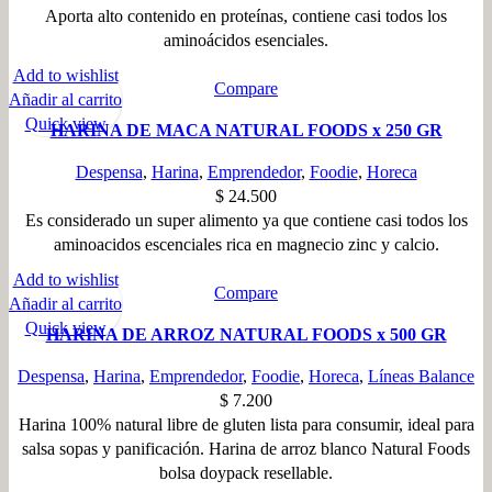
Aporta alto contenido en proteínas, contiene casi todos los
aminoácidos esenciales.
Add to wishlist
Compare
Añadir al carrito
Quick view
HARINA DE MACA NATURAL FOODS x 250 GR
Despensa
,
Harina
,
Emprendedor
,
Foodie
,
Horeca
$
24.500
Es considerado un super alimento ya que contiene casi todos los
aminoacidos escenciales rica en magnecio zinc y calcio.
Add to wishlist
Compare
Añadir al carrito
Quick view
HARINA DE ARROZ NATURAL FOODS x 500 GR
Despensa
,
Harina
,
Emprendedor
,
Foodie
,
Horeca
,
Líneas Balance
$
7.200
Harina 100% natural libre de gluten lista para consumir, ideal para
salsa sopas y panificación. Harina de arroz blanco Natural Foods
bolsa doypack resellable.