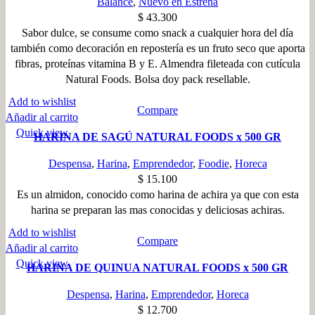
Balance
,
Nuevo en Estrena
$
43.300
Sabor dulce, se consume como snack a cualquier hora del día
también como decoración en repostería es un fruto seco que aporta
fibras, proteínas vitamina B y E. Almendra fileteada con cutícula
Natural Foods. Bolsa doy pack resellable.
Add to wishlist
Compare
Añadir al carrito
Quick view
HARINA DE SAGÚ NATURAL FOODS x 500 GR
Despensa
,
Harina
,
Emprendedor
,
Foodie
,
Horeca
$
15.100
Es un almidon, conocido como harina de achira ya que con esta
harina se preparan las mas conocidas y deliciosas achiras.
Add to wishlist
Compare
Añadir al carrito
Quick view
HARINA DE QUINUA NATURAL FOODS x 500 GR
Despensa
,
Harina
,
Emprendedor
,
Horeca
$
12.700