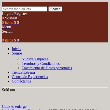
Search
Login / Register
0
Wishlist
0
items
$
0
Menu
Search
0
items
$
0
Inicio
Somos
Nuestra Empresa
Términos y Condiciones
Tratamiento de Datos personales
Tienda Estrena
Centro de Experiencias
Contáctanos
Sold out
Click to enlarge