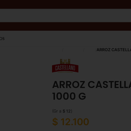
OS
Inicio
Despensa
Arroz
ARROZ CASTELLA
ARROZ CASTELL
1000 G
(Gr a
$
12
)
$
12.100