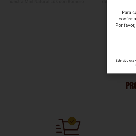
nuestra
Miel Natural Lök con Romero
decoración en re
500g
.
seco que aport
Para co
Elaborada con
miel 100%
vitamina B y E. A
confirm
natural
y
romero deshidratado
, esta
cutícula Natural 
Por favor,
combinación ofrece un sabor aromático
res
y herbal que transforma tus recetas y
bebidas en experiencias gourmet.
Este sitio usa
PR