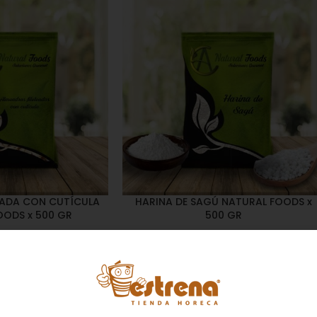
EADA CON CUTÍCULA
HARINA DE SAGÚ NATURAL FOODS x
OODS x 500 GR
500 GR
 Secos
,
Emprendedor
,
Despensa
,
Harina
,
Emprendedor
,
íneas Balance
,
Nuevo
Foodie
,
Horeca
Estrena
$
15.100
Es un almidon, conocido como harina
3.300
consume como snack a
de achira ya que con esta harina se
el día también como
preparan las mas conocidas y