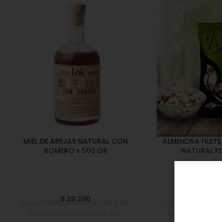
MIEL DE ABEJAS NATURAL CON
ALMENDRA FILET
ROMERO x 500 GR
NATURAL F
Despensa
,
Miel
,
Emprendedor
,
Foodie
,
Despensa
,
Frutos
Horeca
,
Líneas Balance
,
Nuevo en
Foodie
,
Horeca
,
L
Estrena
en 
$
29.200
$
4
Experimenta una fusión única de
Sabor dulce, se 
tradición y gastronomía con
cualquier hora d