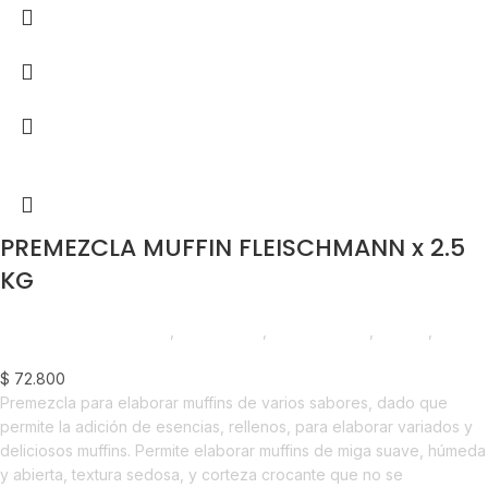
PREMEZCLA MUFFIN FLEISCHMANN x 2.5
KG
Chocolate y Repostería
,
Premezclas
,
Emprendedor
,
Foodie
,
Horeca
$
72.800
Premezcla para elaborar muffins de varios sabores, dado que
permite la adición de esencias, rellenos, para elaborar variados y
deliciosos muffins. Permite elaborar muffins de miga suave, húmeda
y abierta, textura sedosa, y corteza crocante que no se