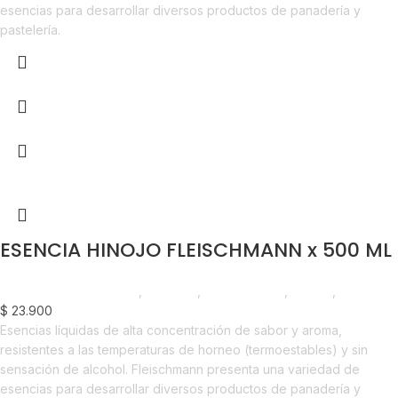
esencias para desarrollar diversos productos de panadería y
pastelería.
ESENCIA HINOJO FLEISCHMANN x 500 ML
Chocolate y Repostería
,
Esencias
,
Emprendedor
,
Foodie
,
Horeca
$
23.900
Esencias líquidas de alta concentración de sabor y aroma,
resistentes a las temperaturas de horneo (termoestables) y sin
sensación de alcohol. Fleischmann presenta una variedad de
esencias para desarrollar diversos productos de panadería y