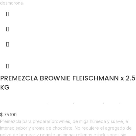
desmorona.
PREMEZCLA BROWNIE FLEISCHMANN x 2.5
KG
Chocolate y Repostería
,
Premezclas
,
Emprendedor
,
Foodie
,
Horeca
$
75.100
Premezcla para preparar brownies, de miga húmeda y suave, e
intenso sabor y aroma de chocolate. No requiere el agregado de
polvo de hornear y permite adicionar rellenos e inclusiones sin