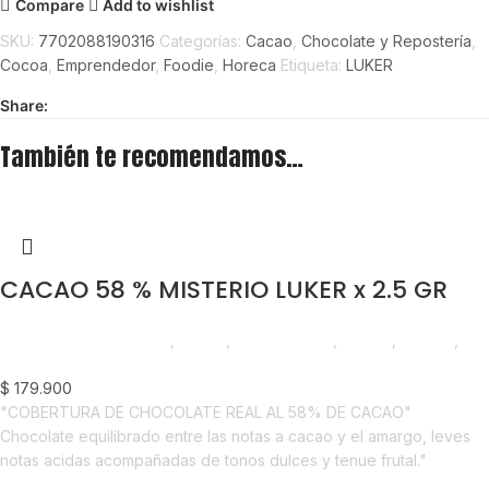
Compare
Add to wishlist
SKU:
7702088190316
Categorías:
Cacao
,
Chocolate y Repostería
,
Cocoa
,
Emprendedor
,
Foodie
,
Horeca
Etiqueta:
LUKER
Share:
También te recomendamos…
CACAO 58 % MISTERIO LUKER x 2.5 GR
Chocolate y Repostería
,
Cacao
,
Emprendedor
,
Foodie
,
Horeca
,
Nuevo en Estrena
$
179.900
"COBERTURA DE CHOCOLATE REAL AL 58% DE CACAO"
Chocolate equilibrado entre las notas a cacao y el amargo, leves
notas acidas acompañadas de tonos dulces y tenue frutal."