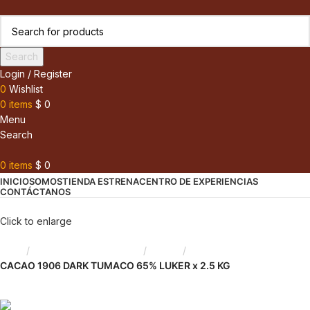
Search
Login / Register
0
Wishlist
0
items
$
0
Menu
Search
0
items
$
0
INICIO
SOMOS
TIENDA ESTRENA
CENTRO DE EXPERIENCIAS
CONTÁCTANOS
Click to enlarge
Inicio
Chocolate y Repostería
Cocoa
CACAO 1906 DARK TUMACO 65% LUKER x 2.5 KG
Back to products