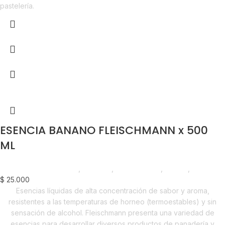
pastelería.
ESENCIA BANANO FLEISCHMANN x 500
ML
Chocolate y Repostería
,
Esencias
,
Emprendedor
,
Foodie
,
Horeca
$
25.000
Esencias líquidas de alta concentración de sabor y aroma,
resistentes a las temperaturas de horneo (termoestables) y sin
sensación de alcohol. Fleischmann presenta una variedad de
esencias para desarrollar diversos productos de panadería y