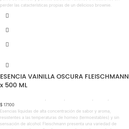
perder las catacterísticas propias de un delicioso brownie.
ESENCIA VAINILLA OSCURA FLEISCHMANN
x 500 ML
Chocolate y Repostería
,
Esencias
,
Emprendedor
,
Foodie
,
Horeca
$
17.100
Esencias líquidas de alta concentración de sabor y aroma,
resistentes a las temperaturas de horneo (termoestables) y sin
sensación de alcohol. Fleischmann presenta una variedad de