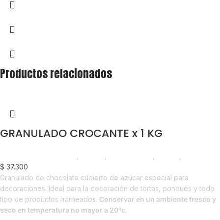
Productos relacionados
GRANULADO CROCANTE x 1 KG
Chocolate y Repostería
,
Chunks
,
Emprendedor
,
Foodie
,
Horeca
$
37.300
Granulado de chocolate cubierto de azúcar especial para
decoraciones. Ideal para la decoración de tortas, ponqués y todo
tipo de productos horneados.
Conservar en un ambiente fresco y
seco en temperatura no mayor a 20°c.