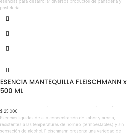
esencias para desarrollar diversos productos de panadería y
pastelería.
ESENCIA MANTEQUILLA FLEISCHMANN x
500 ML
Chocolate y Repostería
,
Esencias
,
Emprendedor
,
Foodie
,
Horeca
$
25.000
Esencias líquidas de alta concentración de sabor y aroma,
resistentes a las temperaturas de horneo (termoestables) y sin
sensación de alcohol. Fleischmann presenta una variedad de