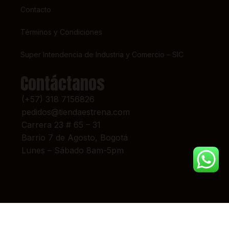
Contacto
Términos y Condiciones
Super Intendencia de Industria y Comercio – SIC
Contáctanos
(+57) 318 7156826
pedidos@tiendaestrena.com
Carrera 23 # 65 – 31
Barrio 7 de Agosto, Bogotá
Lunes – Sábado 8am-5pm
© 2024 TIENDA ESTRENA. TODOS LOS DERECHOS RESERVADOS