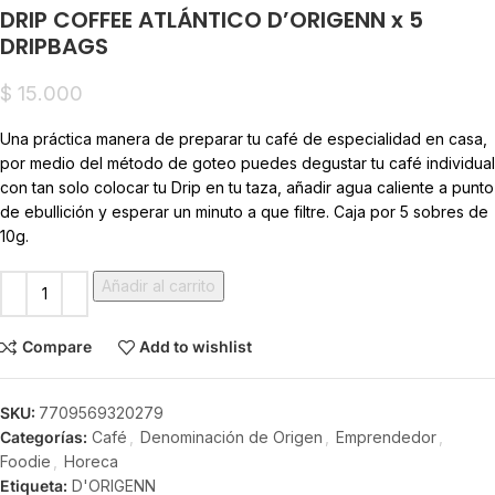
DRIP COFFEE ATLÁNTICO D’ORIGENN x 5
DRIPBAGS
$
15.000
Una práctica manera de preparar tu café de especialidad en casa,
por medio del método de goteo puedes degustar tu café individual
con tan solo colocar tu Drip en tu taza, añadir agua caliente a punto
de ebullición y esperar un minuto a que filtre. Caja por 5 sobres de
10g.
Añadir al carrito
Compare
Add to wishlist
SKU:
7709569320279
Categorías:
Café
,
Denominación de Origen
,
Emprendedor
,
Foodie
,
Horeca
Etiqueta:
D'ORIGENN