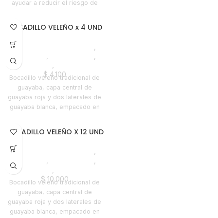
ayudar a reducir el riesgo de
enfermedades cardiovascular y
el nivel de colesterol malo. Atún
BOCADILLO VELEÑO x 4 UND
en Agua, delicioso y nutritivo
perfecto para acompañar tus
Denominación de Origen
,
comidas y crear maravillosas
Bocadillos
,
Emprendedor
,
recetas y deleitar tu paladar y el
Foodie
,
Horeca
de los tuyos.
$
4.100
Bocadillo veleño tradicional de
guayaba, capa central de
guayaba roja y dos laterales de
guayaba blanca, empacado en
hoja de bijao y cajón de madera
por 4 unidades de mas o menos
BOCADILLO VELEÑO X 12 UND
42 Gr cada una, peso neto 160
Gr.
Denominación de Origen
,
Bocadillos
,
Emprendedor
,
Foodie
,
Horeca
$
10.000
Bocadillo veleño tradicional de
guayaba, capa central de
guayaba roja y dos laterales de
guayaba blanca, empacado en