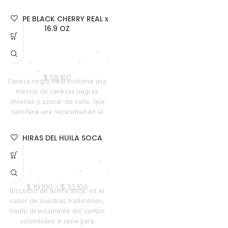
bajas temperaturas para
preservar su sabor y aroma. Su
SIROPE BLACK CHERRY REAL x
empaque Doypack con cierre
16.9 OZ
resellable garantiza que el sabor
perdure por más tiempo. No
Saborizantes y Bebidas
,
puedes dejar de incluir este
Syrups
,
Emprendedor
,
Foodie
,
infaltable de la gama de cafés
Horeca
,
Nuevo en Estrena
Juan Valdez en tu carrito de
$
58.100
Cereza negra Reàl contiene una
compras. Nuestros cafés
mezcla de cerezas negras
liofilizados se disuelven
chilenas y azúcar de caña, que
perfectamente tanto en agua
satisface una necesidad en la
como en leche, según lo que
mixología que hasta ahora no
prefieras.
había sido cubierta. Este
ACHIRAS DEL HUILA SOCA
delicioso producto es perfecto
para darle un toque de sabor a
Denominación de Origen
,
cereza a un sinfín de cócteles
Achiras
,
Emprendedor
,
Foodie
,
elaborados a mano y
Horeca
,
Nuevo en Estrena
exquisiteces culinarias.
$
19.100
–
$
33.100
Bizcocho de achira soca, es el
sabor de nuestras tradiciones,
traído directamente del campo
colombiano e ideal para