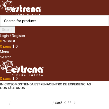
Search
Login / Register
0
Wishlist
0
items
$
0
Menu
Search
0
items
$
0
INICIO
SOMOS
TIENDA ESTRENA
CENTRO DE EXPERIENCIAS
CONTÁCTANOS
Inicio
Denominación de Origen
Café