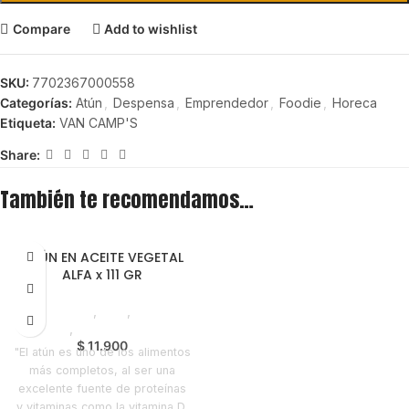
Compare
Add to wishlist
SKU:
7702367000558
Categorías:
Atún
,
Despensa
,
Emprendedor
,
Foodie
,
Horeca
Etiqueta:
VAN CAMP'S
Share:
También te recomendamos…
ATÚN EN ACEITE VEGETAL
ALFA x 111 GR
Despensa
,
Atún
,
Líneas
Balance
,
Nuevo en Estrena
$
11.900
"El atún es uno de los alimentos
más completos, al ser una
excelente fuente de proteínas
y vitaminas como la vitamina D,