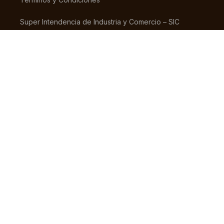
Super Intendencia de Industria y Comercio – SIC
Contáctanos
(+57) 318 7156826
pedidos@tiendaestrena.com
Carrera 23 # 65 – 31
Barrio 7 de Agosto, Bogotá
Lunes – Sábado 8am-5pm
© 2024 TIENDA ESTRENA. TODOS LOS DERECHOS RESERVADOS