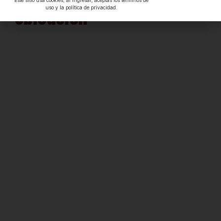
Este sitio usa cookies; al ingresar, aceptas los términos de
Ubicación
uso y la política de privacidad.