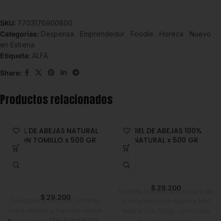
SKU:
7703176900800
Categorías:
Despensa
,
Emprendedor
,
Foodie
,
Horeca
,
Nuevo
en Estrena
Etiqueta:
ALFA
Share:
Productos relacionados
MIEL DE ABEJAS NATURAL
MIEL DE ABEJAS 100%
CON TOMILLO x 500 GR
NATURAL x 500 GR
Despensa
,
Miel
,
Despensa
,
Miel
,
Emprendedor
,
Foodie
,
Emprendedor
,
Foodie
,
Horeca
,
Líneas Balance
,
Horeca
,
Nuevo en Estrena
Nuevo en Estrena
$
29.200
Disfruta la esencia más pura de
$
29.200
Descubre la armonía perfecta
la naturaleza con nuestra Miel
entre dulzura y frescura herbal
Natural Lök 500g, cosechada
con nuestra
Miel Natural Lök
de forma artesanal