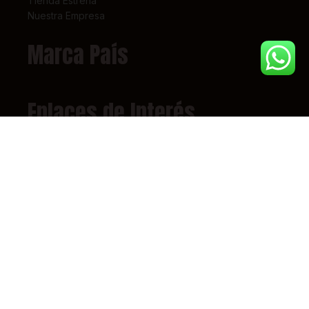
Tienda Estrena
Nuestra Empresa
Marca País
Enlaces de Interés
Nuestra Empresa
Contacto
Términos y Condiciones
Super Intendencia de Industria y Comercio – SIC
Contáctanos
(+57) 318 7156826
pedidos@tiendaestrena.com