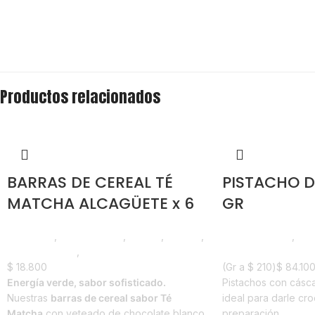
Productos relacionados
BARRAS DE CEREAL TÉ
PISTACHO D
MATCHA ALCAGÜETE x 6
GR
Despensa
,
Emprendedor
,
Foodie
,
Horeca
,
Líneas Balance
,
Sem
Líneas Balance
,
Nuevo en Estrena
Nuevo en Estrena
$
18.800
(Gr a
$
210
)
$
84.10
Energía verde, sabor sofisticado.
Pistachos con cásc
Nuestras
barras de cereal sabor Té
ideal para darle cro
Matcha
con veteado de chocolate blanco
preparación.