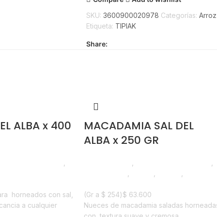
SKU:
3600900020978
Categorías:
Arroz
Etiqueta:
TIPIAK
Share:
EL ALBA x 400
MACADAMIA SAL DEL
ALBA x 250 GR
illas y Frutos Secos
,
Líneas Balance
,
Semillas y Frutos Secos
,
Emprendedor
,
Foodie
,
Horeca
,
Nuevo en
0
Estrena
ara
horneados con sal,
(Gr a
$
254
)
$
63.600
cancia a cualquier
Nueces de macadamia saladas horneada
con
textura suave y cremosa.