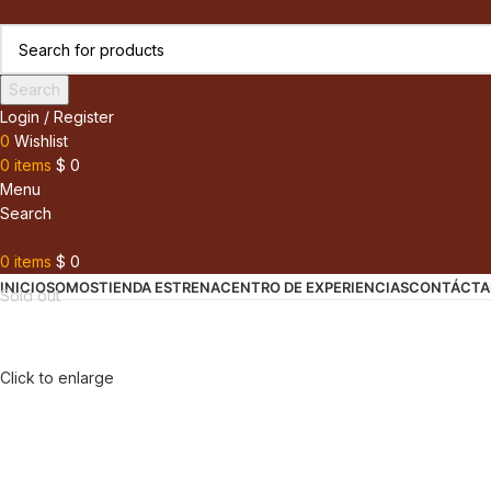
Search
Login / Register
0
Wishlist
0
items
$
0
Menu
Search
0
items
$
0
INICIO
SOMOS
TIENDA ESTRENA
CENTRO DE EXPERIENCIAS
CONTÁCTA
Sold out
Click to enlarge