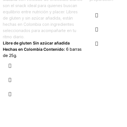
son el snack ideal para quienes buscan
equilibrio entre nutrición y placer. Libres
de gluten y sin azúcar añadida, están
hechas en Colombia con ingredientes
seleccionados para acompañarte en tu
ritmo diario.
Libre de gluten
Sin azúcar añadida
Hechas en Colombia
Contenido:
6 barras
de 25g.