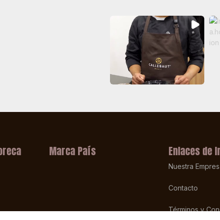
oreca
Marca País
Enlaces de I
Nuestra Empres
Contacto
Términos y Con