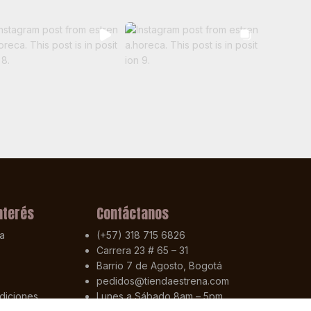
nterés
Contáctanos
a
(+57) 318 715 6826
Carrera 23 # 65 – 31
Barrio 7 de Agosto, Bogotá
pedidos@tiendaestrena.com
diciones
Lunes a Sábado 8am – 5pm