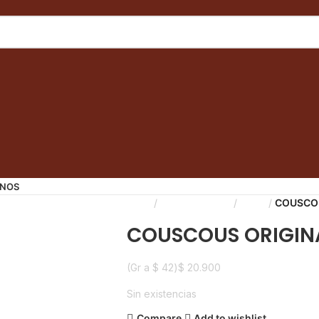
NOS
Inicio
Líneas Balance
Arroz
COUSCOU
COUSCOUS ORIGINA
(Gr a
$
42
)
$
20.900
Sin existencias
Compare
Add to wishlist