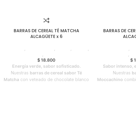
BARRAS DE CEREAL TÉ MATCHA
BARRAS DE CE
ALCAGÜETE x 6
ALCAG
Despensa
,
Emprendedor
,
Foodie
,
Horeca
,
Emprendedor
,
Fo
Líneas Balance
,
Nuevo en Estrena
Balance
,
Nu
$
18.800
$
1
Energía verde, sabor sofisticado.
Sabor intenso, 
Nuestras
barras de cereal sabor Té
Nuestras
ba
Matcha
con veteado de chocolate blanco
Moccachino
combi
son el snack ideal para quienes buscan
del café con una
equilibrio entre nutrición y placer. Libres
deliciosa. Libres 
de gluten y sin azúcar añadida, están
añadida, están he
hechas en Colombia con ingredientes
acompañarte en c
seleccionados para acompañarte en tu
día, sin perder el ri
ritmo diario.
azúcar añadida
Libre de gluten
Sin azúcar añadida
Contenido:
Hechas en Colombia
Contenido:
6 barras