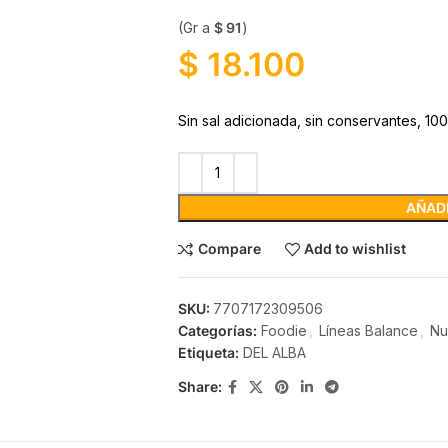
(Gr a
$
91
)
$
18.100
Sin sal adicionada, sin conservantes, 100
AÑADI
Compare
Add to wishlist
SKU:
7707172309506
Categorías:
Foodie
,
Líneas Balance
,
Nu
Etiqueta:
DEL ALBA
Share: