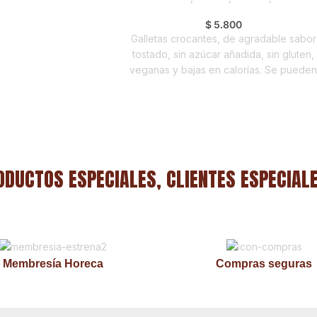
Estrena
$
5.800
Galletas crocantes, de agradable sabor
tostado, sin azúcar añadida, sin gluten,
veganas y bajas en calorías. Se puede
comer solas o untadas con dip´s de dulc
o de sal, es un pasabocas ideal para
fiestas, cocteles y para reemplazar el pa
Sugerencias de topping: atún, antipasto
ceviche, mermelada, mantequilla de maní
de almendras, entre otros.
ODUCTOS ESPECIALES, CLIENTES ESPECIAL
Membresía Horeca
Compras seguras