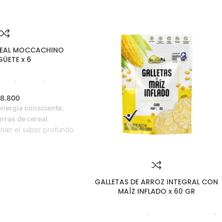
REAL MOCCACHINO
ÜETE x 6
odie
,
Horeca
,
Líneas
evo en Estrena
8.800
energía consciente.
rras de cereal
nan el sabor profundo
 textura crujiente y
de gluten y sin azúcar
chas en Colombia para
ualquier momento del
GALLETAS DE ARROZ INTEGRAL CON
tmo.
Libre de gluten
Sin
MAÍZ INFLADO x 60 GR
Hechas en Colombia
6 barras de 25g
Líneas Balance
,
Galletas Saludables
,
Emprendedor
,
Foodie
,
Horeca
,
Nuevo e