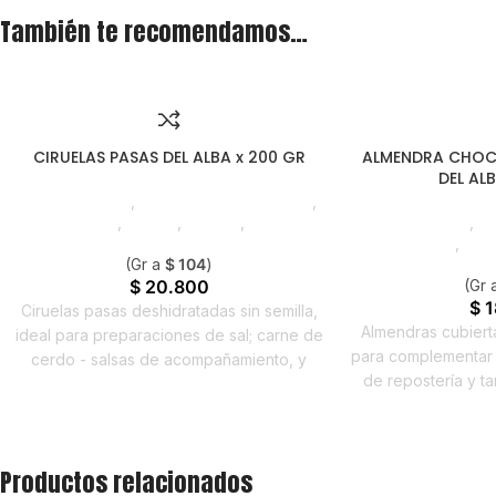
También te recomendamos…
CIRUELAS PASAS DEL ALBA x 200 GR
ALMENDRA CHO
DEL ALB
Líneas Balance
,
Semillas y Frutos Secos
,
Emprendedor
,
Foodie
,
Horeca
,
Nuevo en
Líneas Balance
,
Se
Estrena
Emprendedor
,
Foo
(Gr a
$
104
)
Es
$
20.800
(Gr 
$
1
Ciruelas pasas deshidratadas sin semilla,
Almendras cubiert
ideal para preparaciones de sal; carne de
para complementar 
cerdo - salsas de acompañamiento, y
de repostería y t
también para repostería.
toque a 
Productos relacionados