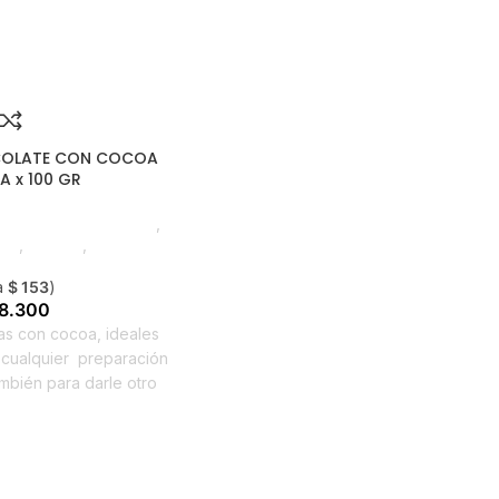
COLATE CON COCOA
A x 100 GR
millas y Frutos Secos
,
die
,
Horeca
,
Nuevo en
trena
a
$
153
)
8.300
as con cocoa, ideales
cualquier
preparación
ambién para darle otro
tu Trail mix.