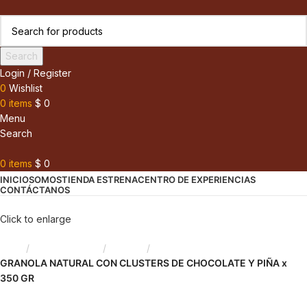
Search
Login / Register
0
Wishlist
0
items
$
0
Menu
Search
0
items
$
0
INICIO
SOMOS
TIENDA ESTRENA
CENTRO DE EXPERIENCIAS
CONTÁCTANOS
Click to enlarge
Inicio
Líneas Balance
Granola
GRANOLA NATURAL CON CLUSTERS DE CHOCOLATE Y PIÑA x
350 GR
Back to products