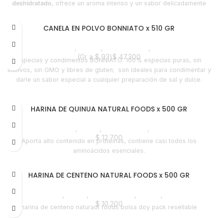
deshidratado
, ofrece un aroma intenso y un sabor delicadamente
especiado que eleva cualquier preparación culinaria o bebida.
CANELA EN POLVO BONNIATO x 510 GR
Despensa
,
Canela
,
Emprendedor
,
Horeca
(Gr a
$
93
)
$
47.300
Especias y condimentos BONNIATO: 100% especias puras, sin
aditivos, sin GMO y libres de gluten;
son Ideales para condimentar y
darle un sabor especial a cualquier preparación de sal y dulce.
HARINA DE QUINUA NATURAL FOODS x 500 GR
Despensa
,
Harina
,
Emprendedor
,
Horeca
$
12.700
Aporta alto contenido en proteínas, contiene casi todos los
aminoácidos esenciales.
HARINA DE CENTENO NATURAL FOODS x 500 GR
Despensa
,
Harina
,
Emprendedor
,
Foodie
,
Horeca
$
10.200
harina de centeno naturaol foods bolsa doy pack resellable