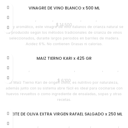
VINAGRE DE VINO BLANCO x 500 ML
Despensa
,
Vinagre
,
Emprendedor
,
Foodie
,
Horeca
$
14.500
Fino y aromático, este vinagre de vino italianos de crianza natural se
ha producido según los métodos tradicionales de crianza de vinos
seleccionados, durante largos periodos en barriles de madera.
Acidez 6%. No contienen Grasas ni calorias.
MAIZ TIERNO KARI x 425 GR
Despensa
,
Enlatados y Conservas
,
Emprendedor
,
Foodie
,
Horeca
$
6.100
El Maíz Tierno Kari de origen chino, es nutritivo por naturaleza,
además junto con su sistema abre fácil es ideal para cocinarse con
huevos revueltos o como ingrediente de ensaladas, sopas y otras
recetas.
ACEITE DE OLIVA EXTRA VIRGEN RAFAEL SALGADO x 250 ML
Líneas Balance
,
Aceite de Oliva
,
Despensa
,
Emprendedor
,