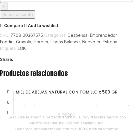
Añadir al carrito
Compare
Add to wishlist
SKU:
7708100367575
Categorías:
Despensa
,
Emprendedor
,
Foodie
,
Granola
,
Horeca
,
Líneas Balance
,
Nuevo en Estrena
Etiqueta:
LOK
Share:
Productos relacionados
MIEL DE ABEJAS NATURAL CON TOMILLO x 500 GR
Despensa
,
Miel
,
Emprendedor
,
Foodie
,
Horeca
,
Líneas Balance
,
Nuevo en Estrena
$
29.200
Descubre la armonía perfecta entre dulzura y frescura herbal con
nuestra
Miel Natural Lök con Tomillo 500g
.
Elaborada artesanalmente con
miel 100% natural
y
tomillo