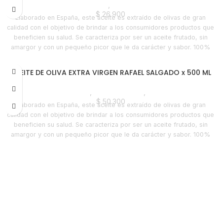
Foodie
,
Horeca
$
26.900
Elaborado en España, este aceite es extraído de olivas de gran
calidad con el objetivo de brindar a los consumidores productos que
beneficien su salud. Se caracteriza por ser un aceite frutado, sin
amargor y con un pequeño picor que le da carácter y sabor. 100%
Natural
ACEITE DE OLIVA EXTRA VIRGEN RAFAEL SALGADO x 500 ML
Líneas Balance
,
Aceite de Oliva
,
Despensa
$
50.300
Elaborado en España, este aceite es extraído de olivas de gran
calidad con el objetivo de brindar a los consumidores productos que
beneficien su salud. Se caracteriza por ser un aceite frutado, sin
amargor y con un pequeño picor que le da carácter y sabor. 100%
Natural