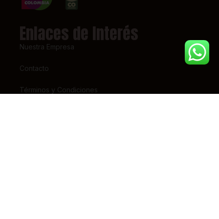
Enlaces de Interés
Nuestra Empresa
Contacto
Términos y Condiciones
Super Intendencia de Industria y Comercio – SIC
Contáctanos
(+57) 318 7156826
pedidos@tiendaestrena.com
Carrera 23 # 65 – 31
Barrio 7 de Agosto, Bogotá
Lunes – Sábado 8am-5pm