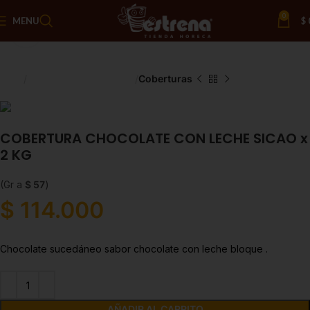
0
MENU
$
Click to enlarge
Inicio
Chocolate y Repostería
Coberturas
COBERTURA CHOCOLATE CON LECHE SICAO x
2 KG
(Gr a
$
57
)
$
114.000
Chocolate sucedáneo sabor chocolate con leche bloque .
AÑADIR AL CARRITO