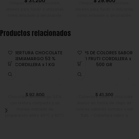
$
31.200
$
29.900
Chispas sabor a chocolate,
Chispas sabor a chocolate,
ideales para fundir o utilizarlas
ideales para fundir o utilizarlas
como inclusión o decoración.
como inclusión o decoración.
Productos relacionados
COBERTURA CHOCOLATE
CHIPS DE COLORES SABOR
SEMIAMARGO 53 %
TUTI FRUTI CORDILLERA x
CORDILLERA x 1 KG
500 GR
Chocolate y Repostería
,
Chocolate y Repostería
,
Chocolate
,
Emprendedor
,
Chips
,
Emprendedor
,
Foodie
,
Foodie
,
Horeca
Horeca
$
92.800
$
41.300
Chocolate semiamargo 53%
- Cobertura sabor a chocolate
con textura compacta y un
blanco en forma de chips de
manejo indicado de
colores sabores surtidos a tuti
preparación entre 40°C y 45°C
fruti. - Cobertura sabor a
(104-113°F), usando un horno
chocolate de colores en forma
microondas o un baño de agua
de gotas. - Sirve para decorar.
caliente.
- Da color y mejora la