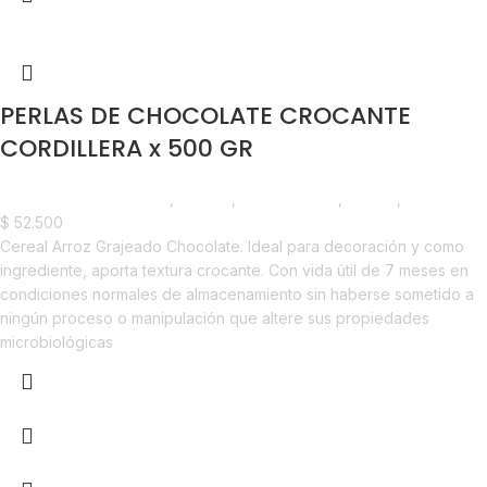
PERLAS DE CHOCOLATE CROCANTE
CORDILLERA x 500 GR
Chocolate y Repostería
,
Chunks
,
Emprendedor
,
Foodie
,
Horeca
$
52.500
Cereal Arroz Grajeado Chocolate. Ideal para decoración y como
ingrediente, aporta textura crocante. Con vida útil de 7 meses en
condiciones normales de almacenamiento sin haberse sometido a
ningún proceso o manipulación que altere sus propiedades
microbiológicas