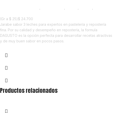
Chocolate y Repostería
,
Emprendedor
,
Foodie
,
Horeca
,
Nuevo en
Estrena
(Gr a
$
25
)
$
24.700
Jarabe sabor 3 leches para expertos en pastelería y repostería
fina. Por su calidad y desempeño en repostería, la formula
DAGUSTO es la opción perfecta para desarrollar recetas atractivas
y de muy buen sabor en pocos pasos.
Productos relacionados