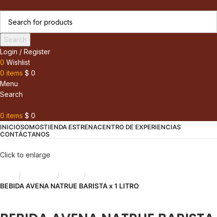
Search
Login / Register
0
Wishlist
0
items
$
0
Menu
Search
0
items
$
0
INICIO
SOMOS
TIENDA ESTRENA
CENTRO DE EXPERIENCIAS
CONTÁCTANOS
Click to enlarge
Inicio
Despensa
Avena
BEBIDA AVENA NATRUE BARISTA x 1 LITRO
Back to products