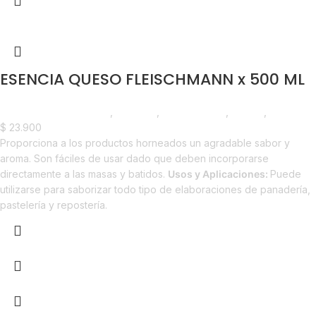
ESENCIA QUESO FLEISCHMANN x 500 ML
Chocolate y Repostería
,
Esencias
,
Emprendedor
,
Foodie
,
Horeca
$
23.900
Proporciona a los productos horneados un agradable sabor y
aroma. Son fáciles de usar dado que deben incorporarse
directamente a las masas y batidos.
Usos y Aplicaciones:
Puede
utilizarse para saborizar todo tipo de elaboraciones de panadería,
pastelería y repostería.