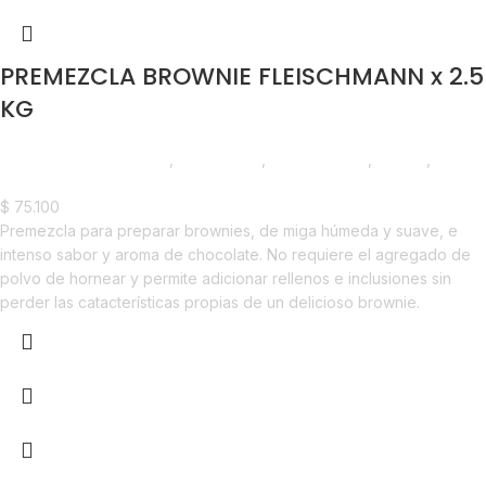
PREMEZCLA BROWNIE FLEISCHMANN x 2.5
KG
Chocolate y Repostería
,
Premezclas
,
Emprendedor
,
Foodie
,
Horeca
$
75.100
Premezcla para preparar brownies, de miga húmeda y suave, e
intenso sabor y aroma de chocolate. No requiere el agregado de
polvo de hornear y permite adicionar rellenos e inclusiones sin
perder las catacterísticas propias de un delicioso brownie.