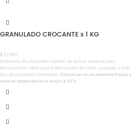
GRANULADO CROCANTE x 1 KG
Chocolate y Repostería
,
Chunks
,
Emprendedor
,
Foodie
,
Horeca
$
37.300
Granulado de chocolate cubierto de azúcar especial para
decoraciones. Ideal para la decoración de tortas, ponqués y todo
tipo de productos horneados.
Conservar en un ambiente fresco y
seco en temperatura no mayor a 20°c.