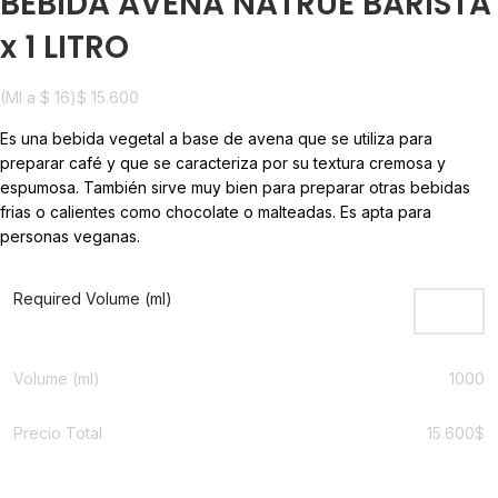
BEBIDA AVENA NATRUE BARISTA
x 1 LITRO
(Ml a
$
16
)
$
15.600
Es una bebida vegetal a base de avena que se utiliza para
preparar café y que se caracteriza por su textura cremosa y
espumosa. También sirve muy bien para preparar otras bebidas
frias o calientes como chocolate o malteadas. Es apta para
personas veganas.
Required Volume (ml)
Volume (ml)
1000
Precio Total
15.600
$