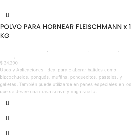
POLVO PARA HORNEAR FLEISCHMANN x 1
KG
Chocolate y Repostería
,
Polvo Para Hornear
,
Emprendedor
,
Foodie
,
Horeca
$
24.200
Usos y Aplicaciones: Ideal para elaborar batidos como
bizcochuelos, ponqués, muffins, ponquecitos, pasteles, y
galletas. También puede utilizarse en panes especiales en los
que se desee una masa suave y miga suelta.