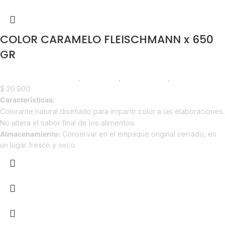
COLOR CARAMELO FLEISCHMANN x 650
GR
Chocolate y Repostería
,
Colorantes
,
Emprendedor
,
Horeca
$
20.900
Características:
Colorante natural diseñado para impartir color a las elaboraciones.
No altera el sabor final de los alimentos.
Almacenamiento:
Conservar en el empaque original cerrado, en
un lugar fresco y seco.