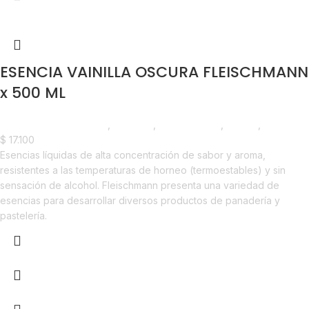
ESENCIA VAINILLA OSCURA FLEISCHMANN
x 500 ML
Chocolate y Repostería
,
Esencias
,
Emprendedor
,
Foodie
,
Horeca
$
17.100
Esencias líquidas de alta concentración de sabor y aroma,
resistentes a las temperaturas de horneo (termoestables) y sin
sensación de alcohol. Fleischmann presenta una variedad de
esencias para desarrollar diversos productos de panadería y
pastelería.