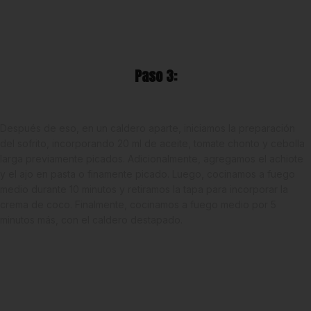
Paso 3:
Después de eso, en un caldero aparte, iniciamos la preparación
del sofrito, incorporando 20 ml de aceite, tomate chonto y cebolla
larga previamente picados. Adicionalmente, agregamos el achiote
y el ajo en pasta o finamente picado. Luego, cocinamos a fuego
medio durante 10 minutos y retiramos la tapa para incorporar la
crema de coco. Finalmente, cocinamos a fuego medio por 5
minutos más, con el caldero destapado.