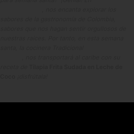
para semana santa? ¡Genial! En
Estrena
Tienda Horeca
, nos encanta explorar los
sabores de la gastronomía de Colombia,
sabores que nos hagan sentir orgullosos de
nuestras raíces. Por tanto, en esta semana
santa, la cocinera Tradicional
Luz Dary
Cogollo
, nos transportará al caribe con su
receta de
Tilapia Frita Sudada en Leche de
Coco
¡disfrútala!