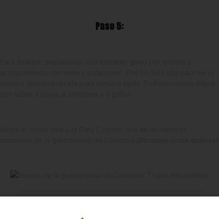
Paso 5:
Para finalizar, emplatamos con bastante guiso por encima y
acompañamos con limón y patacones. ¡Por fin! Está lista para servir
nuestra deliciosa receta para semana santa. Disfruta nuestra tilapia
con sabor a playa, a tambores y a gaitas.
Ahora si, como dice Luz Dary Cogollo, una de las mejores
cocineras de la gastronomía de Colombia
¡Gózatelo como quieras!
¡Gracias por Leernos!