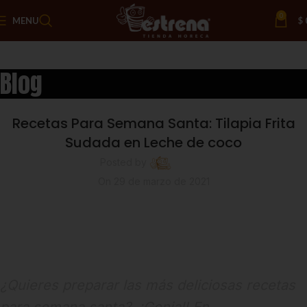
0
MENU
$
Blog
Cocina Estrena
Recetas Para Semana Santa: Tilapia Frita
Sudada en Leche de coco
Posted by
Estrena
On 29 de marzo de 2021
2
comments
¿Quieres preparar las más deliciosas recetas