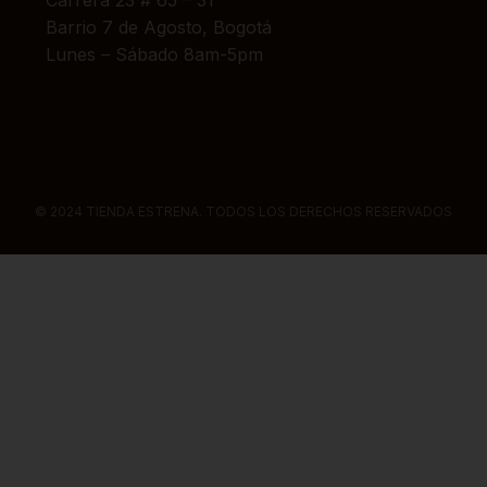
Carrera 23 # 65 – 31
Barrio 7 de Agosto, Bogotá
Lunes – Sábado 8am-5pm
© 2024 TIENDA ESTRENA. TODOS LOS DERECHOS RESERVADOS