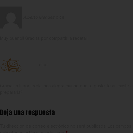
Alberto Mendez
dice:
5 de abril de 2021 a las 16:59
Muy bueno!! Gracias por compartir la receta!!
Responder
Estrena
dice:
13 de julio de 2021 a las 20:17
Gracias a ti por leerla! nos alegra mucho que te guste. te animaste a
prepararla?
Responder
Deja una respuesta
Tu dirección de correo electrónico no será publicada.
Los campos
*
obligatorios están marcados con