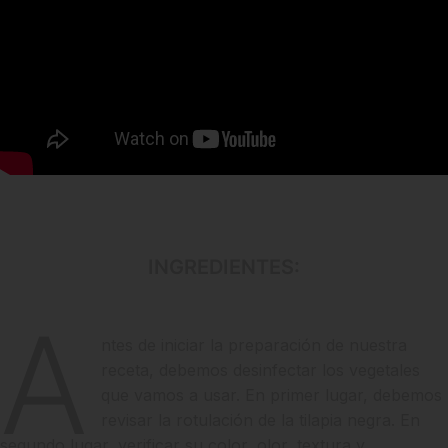
INGREDIENTES:
A
ntes de iniciar la preparación de nuestra
receta, debemos desinfectar los vegetales
que vamos a usar. En primer lugar, debemos
revisar la rotulación de la tilapia negra. En
segundo lugar, verificar su color, olor, textura y