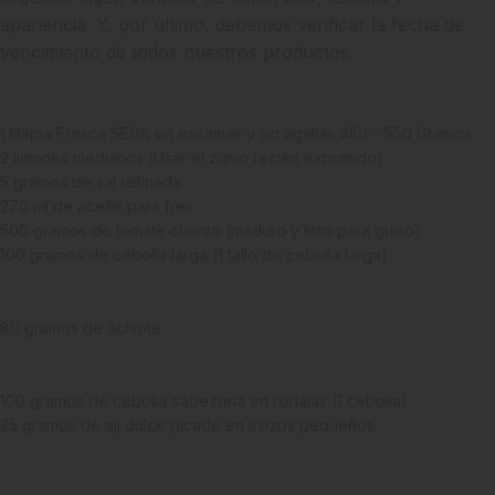
apariencia. Y, por último, debemos verificar la fecha de
vencimiento de todos nuestros productos.
1 tilapia Fresca SESA sin escamas y sin agallas 450 – 550 Gramos
2 limones medianos (Usar el zumo recién exprimido)
5 gramos de sal refinada
270 ml de aceite para freír
500 gramos de tomate chonto (maduro y listo para guiso)
100 gramos de cebolla larga (1 tallo de cebolla larga)
25 gramos de ajo finamente picado en aceite de oliva
Recomendación: Badia
80 gramos de achiote
400 ml de crema de coco (1 lata de crema de coco
Recomendación: Kari)
100 gramos de cebolla cabezona en rodajas (1 cebolla)
25 gramos de ají dulce picado en trozos pequeños
1 paquete de patacones Recomendación: Patacón Hacienda San
José