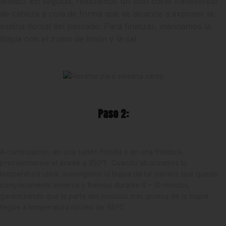
afilado. En seguida, realizamos un solo corte transversal
de cabeza a cola de forma que se alcance a exponer la
espina dorsal del pescado. Para finalizar, marinamos la
tilapia con el zumo de limón y la sal.
Paso 2:
A continuación, en una sartén honda o en una freidora,
precalentamos el aceite a 350°F. Cuando alcanzamos la
temperatura ideal, sumergimos la tilapia de tal manera que quede
completamente inmersa y freímos durante 8 – 10 minutos,
garantizando que la parte del musculo más gruesa de la tilapia
llegue a temperatura núcleo de 65ºC.