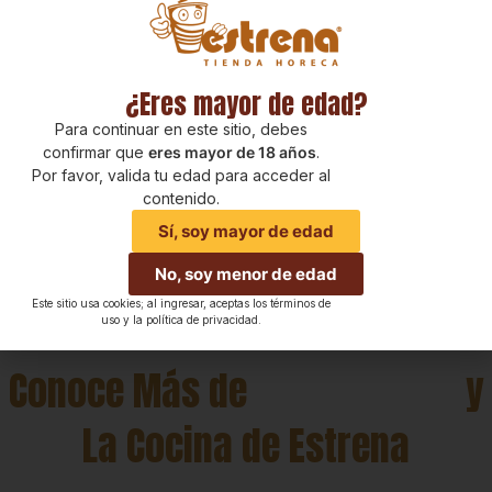
¿Te gusto esta receta? Queremos saber tu opinión y no olvides
¿Eres mayor de edad?
compartirla con tus amigos y familiares amantes de la gastronomía
Para continuar en este sitio, debes
de Colombia.
confirmar que
eres mayor de 18 años
.
Por favor, valida tu edad para acceder al
Recuerda que puedes encontrar más recetas para semana santa y
contenido.
tus ingredientes favoritos en Estrena, la tienda especializada para
Sí, soy mayor de edad
el sector horeca
www.estrena.com
.
No, soy menor de edad
Este sitio usa cookies; al ingresar, aceptas los términos de
uso y la política de privacidad.
Conoce Más de
Nuestro Blog
y
La Cocina de Estrena