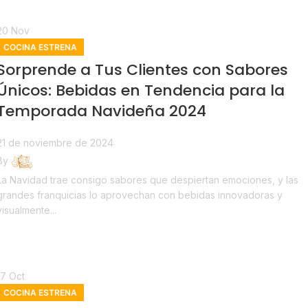
20
Nov
COCINA ESTRENA
Sorprende a Tus Clientes con Sabores
Únicos: Bebidas en Tendencia para la
Temporada Navideña 2024
21 de noviembre de 2024
By
Estrena
La Navidad trae consigo sabores que despiertan emociones, y las
grandes franquicias lo aprovechan con bebidas innovadoras y
visualmente...
Continue reading
17
Oct
COCINA ESTRENA