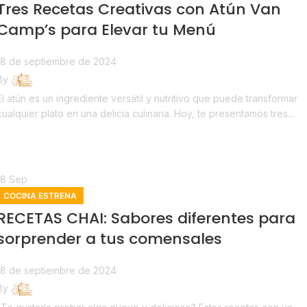
Tres Recetas Creativas con Atún Van
Camp’s para Elevar tu Menú
18 de septiembre de 2024
By
Estrena
El atún es un ingrediente versátil y nutritivo que puede transformar
cualquier plato en una delicia culinaria. Hoy, te presentamos tres...
Continue reading
18
Sep
COCINA ESTRENA
RECETAS CHAI: Sabores diferentes para
sorprender a tus comensales
18 de septiembre de 2024
By
Estrena