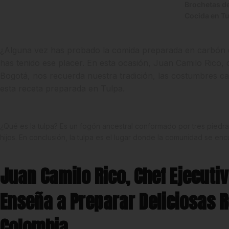
Brochetas de
Cocida en T
¿Alguna vez has probado la comida preparada en carbón 
has tenido ese placer. En esta ocasión, Juan Camilo Rico, 
Bogotá, nos recuerda nuestra tradición, las costumbres c
esta receta preparada en Tulpa.
¿Qué es la tulpa? Es un fogón ancestral conformado por tres piedra
hijos. En conclusión, la tulpa es el lugar donde la comunidad se enc
Juan Camilo Rico, Chef Ejecuti
Enseña a Preparar Deliciosas 
Colombia