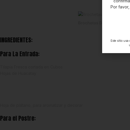
confirm
Por favor,
Brochetas De Tilapia En S
INGREDIENTES:
Este sitio usa
Para La Entrada:
Tilapia Fresca cortada en Cubos
Hojas de Huacatay
Achiras Wanda
Queso Paipa Kilo
Arroz DOP (Denominacion de Origen Protegida) La Reserva de la 
Aceite de Oliva Suave Olivetto
Hoja de plátano, para aromatizar y decorar
Para el Postre: