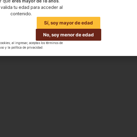
ar que
eres mayor de 18 años
.
 valida tu edad para acceder al
contenido.
Sí, soy mayor de edad
alsa De Hierbas Y Huacatay
No, soy menor de edad
 cookies; al ingresar, aceptas los términos de
uso y la política de privacidad.
Hacienda