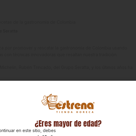
e Seratta
taca por promover y rescatar la gastronomía de Colombia usando
s con técnicas innovadoras que resaltan nuestra tradición.
 Michelin, Rubén Trincado, del Grupo Seratta, y los últimos años ha
iciosa receta llena de sabores colombianos.
de Hierbas, Hojas de Huacatay y
¿Eres mayor de edad?
ntinuar en este sitio, debes