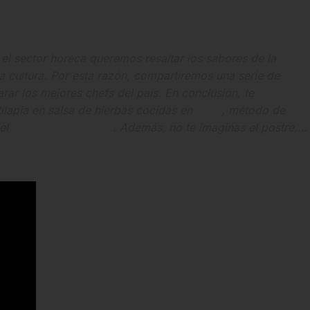
a el sector horeca queremos resaltar los sabores de la
 cultura. Por esta razón, compartiremos una serie de
ar los mejores chefs del país. En conclusión, te
ilapia en salsa de hierbas cocidas en
tulpa
, método de
del
Restaurante Seratta
. Además, no te imaginas el postre….