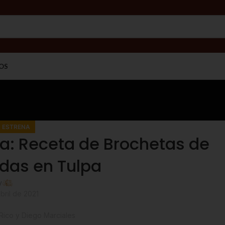
OS
 ESTRENA
: Receta de Brochetas de
idas en Tulpa
y
Estrena
bril de 2021