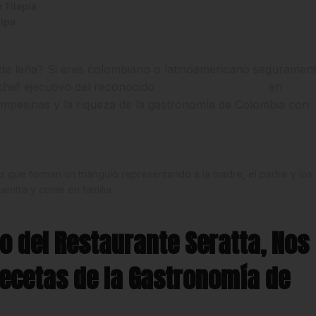
 Tilapia
ulpa
de leña? Si eres colombiano o latinoamericano seguramen
chef ejecutivo del reconocido
Restaurante Seratta
en
ampesinas y la riqueza de la gastronomía de Colombia con
s que forman un triángulo representando a la madre, el padre y los
uentra y come en familia.
vo del Restaurante Seratta, Nos
Recetas de la Gastronomía de