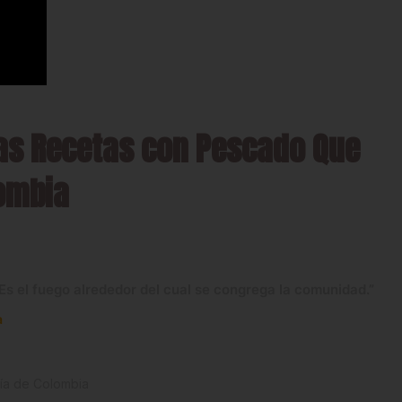
as Recetas con Pescado Que
ombia
. Es el fuego alrededor del cual se congrega la comunidad.”
a