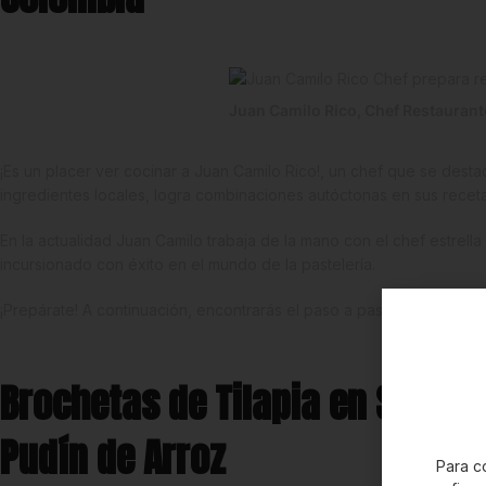
Juan Camilo Rico, Chef Restaurant
¡Es un placer ver cocinar a Juan Camilo Rico!, un chef que se des
ingredientes locales, logra combinaciones autóctonas en sus receta
En la actualidad Juan Camilo trabaja de la mano con el chef estrella
incursionado con éxito en el mundo de la pastelería.
¡Prepárate! A continuación, encontrarás el paso a paso de esta del
Brochetas de Tilapia en Salsa 
Pudín de Arroz
Para co