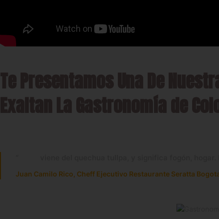
Te Presentamos Una De Nuestr
Exaltan La Gastronomía de Col
“
Tulpa
viene del quechua
tullpa
, y significa fogón, hogar
Juan Camilo Rico, Cheff Ejecutivo Restaurante Seratta Bogot