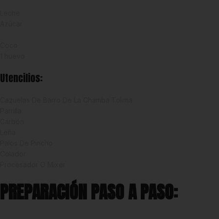
Arroz quebrado La Reserva de La Hacienda
Leche
Azúcar
Canela en Polvo Badia
Coco
1 huevo
Utencilios:
Cazuelas De Barro De La Chamba Tolima
Parrilla
Carbón
Leña
Palos De Pincho
Colador
Procesador O Mixer
PREPARACIÓN PASO A PASO: