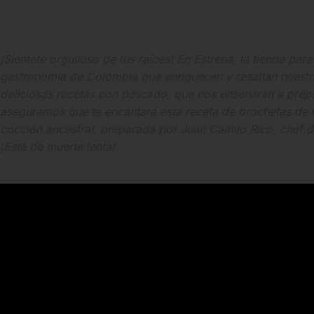
¡Siéntete orgulloso de tus raíces! En Estrena, la tienda par
gastronomía de Colombia que enriquecen y resaltan nuestra
deliciosas recetas con pescado, que nos ensenarán a prepar
aseguramos que te encantará esta receta de brochetas de t
cocción ancestral, preparada por Juan Camilo Rico, chef 
¡Está de muerte lenta!