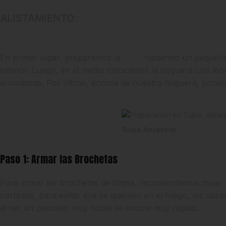
ALISTAMIENTO
:
En primer lugar, preparamos la
tulpa
haciendo un pequeño 
inferior. Luego, en el medio colocamos la hoguera con leñ
aromáticas. Por último, encima de nuestra hoguera, ponemos
Tulpa
Ancestral
Paso 1: Armar las Brochetas
Para armar las brochetas de tilapia, recomendamos mojar e
cortados, para evitar que se quemen en el fuego, los sazo
al ser un pescado muy noble se cocina muy rápido.