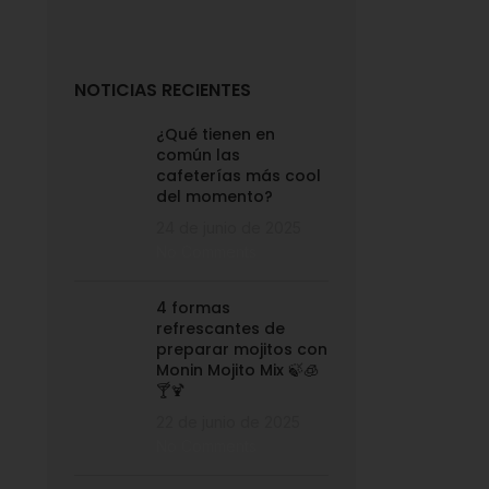
NOTICIAS RECIENTES
¿Qué tienen en
común las
cafeterías más cool
del momento?
24 de junio de 2025
No Comments
4 formas
refrescantes de
preparar mojitos con
Monin Mojito Mix 🍃🧊
🍸🍹
22 de junio de 2025
No Comments