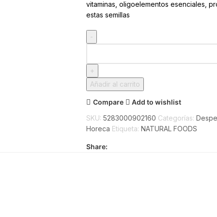
vitaminas, oligoelementos esenciales, pr
estas semillas
Añadir al carrito
Compare
Add to wishlist
SKU:
5283000902160
Categorías:
Despe
Horeca
Etiqueta:
NATURAL FOODS
Share: