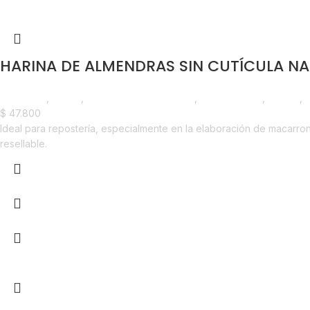
HARINA DE ALMENDRAS SIN CUTÍCULA NA
Despensa
,
Harina
,
Chocolate y Repostería
,
Emprendedor
,
Foodie
,
$
47.800
Ideal para repostería, especialmente en la elaboración de macarron
resellable.