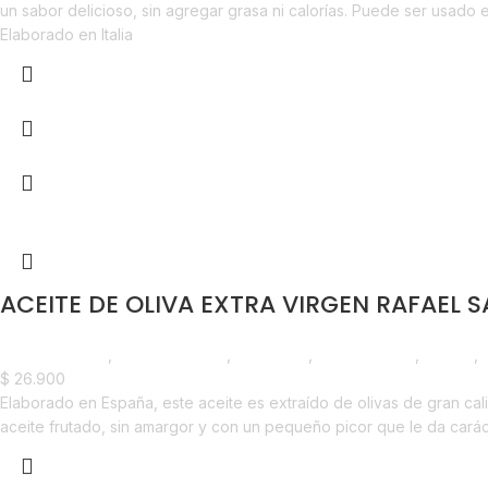
un sabor delicioso, sin agregar grasa ni calorías. Puede ser usa
Elaborado en Italia
ACEITE DE OLIVA EXTRA VIRGEN RAFAEL 
Líneas Balance
,
Aceite de Oliva
,
Despensa
,
Emprendedor
,
Foodie
,
$
26.900
Elaborado en España, este aceite es extraído de olivas de gran cal
aceite frutado, sin amargor y con un pequeño picor que le da carác