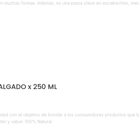
do en muchas formas. Además, es una pieza clave en escabeches, ma
SALGADO x 250 ML
Horeca
idad con el objetivo de brindar a los consumidores productos que be
ter y sabor. 100% Natural