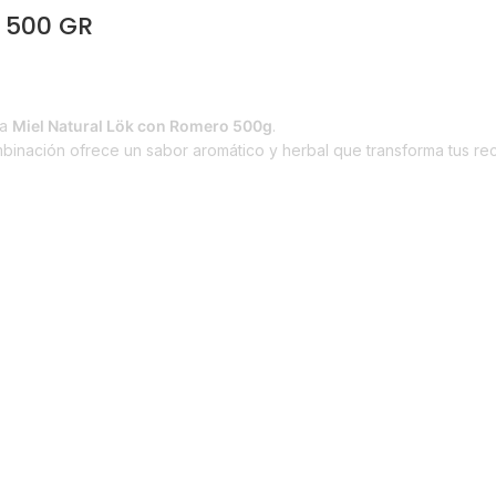
 500 GR
evo en Estrena
ra
Miel Natural Lök con Romero 500g
.
mbinación ofrece un sabor aromático y herbal que transforma tus re