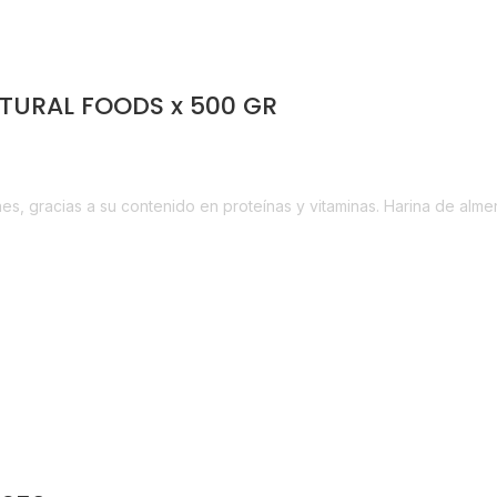
TURAL FOODS x 500 GR
Horeca
es, gracias a su contenido en proteínas y vitaminas. Harina de alme