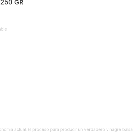
 250 GR
able
na
nomía actual. El proceso para producir un verdadero vinagre balsámic