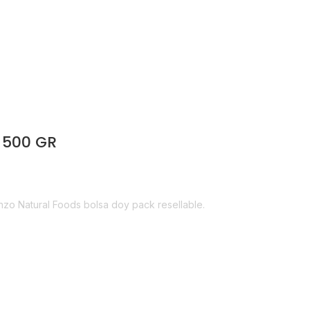
 500 GR
anzo Natural Foods bolsa doy pack resellable.