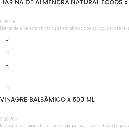
HARINA DE ALMENDRA NATURAL FOODS x
Despensa
,
Harina
,
Emprendedor
,
Foodie
,
Horeca
$
25.300
Harina de almendra sin cuticula natural foods bolsa doy pack resell
VINAGRE BALSÁMICO x 500 ML
Despensa
,
Vinagre
,
Emprendedor
,
Foodie
,
Horeca
,
Nuevo en Estre
$
20.700
El vinagre balsámico ha tomado un lugar muy importante en la gastro