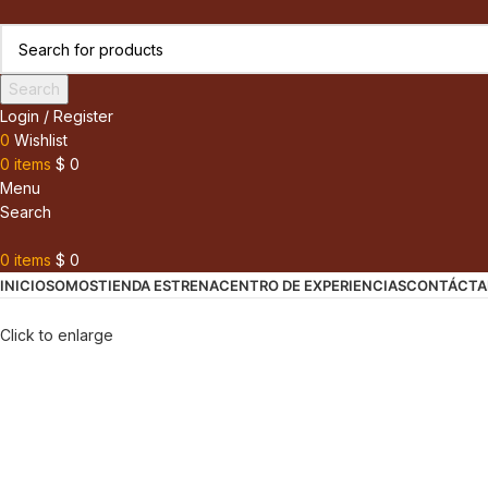
Search
Login / Register
0
Wishlist
0
items
$
0
Menu
Search
0
items
$
0
INICIO
SOMOS
TIENDA ESTRENA
CENTRO DE EXPERIENCIAS
CONTÁCTA
Click to enlarge