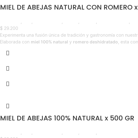
MIEL DE ABEJAS NATURAL CON ROMERO x
Despensa
,
Miel
,
Emprendedor
,
Foodie
,
Horeca
,
Líneas Balance
,
Nu
$
29.200
Experimenta una fusión única de tradición y gastronomía con nuest
Elaborada con
miel 100% natural
y
romero deshidratado
, esta co
MIEL DE ABEJAS 100% NATURAL x 500 GR
Despensa
,
Miel
,
Emprendedor
,
Foodie
,
Horeca
,
Nuevo en Estrena