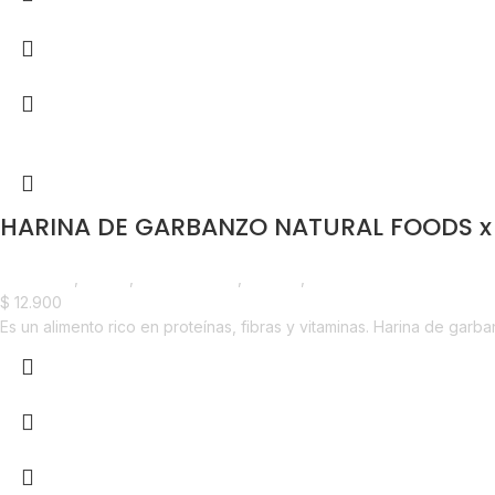
HARINA DE GARBANZO NATURAL FOODS x
Despensa
,
Harina
,
Emprendedor
,
Horeca
,
Líneas Balance
$
12.900
Es un alimento rico en proteínas, fibras y vitaminas. Harina de garb