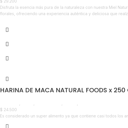
$
29.200
Disfruta la esencia más pura de la naturaleza con nuestra Miel Nat
florales, ofreciendo una experiencia auténtica y deliciosa que rea
HARINA DE MACA NATURAL FOODS x 250
Despensa
,
Harina
,
Emprendedor
,
Foodie
,
Horeca
$
24.500
Es considerado un super alimento ya que contiene casi todos los a