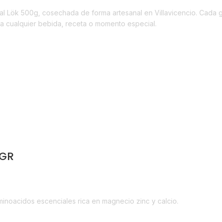
ural Lök 500g, cosechada de forma artesanal en Villavicencio. Cada
lza cualquier bebida, receta o momento especial.
 GR
minoacidos escenciales rica en magnecio zinc y calcio.