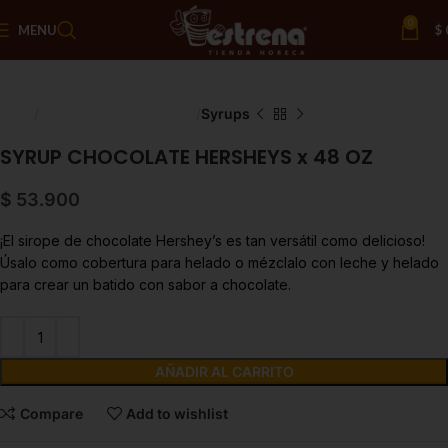
0
MENU
$
Click to enlarge
Inicio
Saborizantes y Bebidas
Syrups
SYRUP CHOCOLATE HERSHEYS x 48 OZ
$
53.900
¡El sirope de chocolate Hershey’s es tan versátil como delicioso!
Úsalo como cobertura para helado o mézclalo con leche y helado
para crear un batido con sabor a chocolate.
AÑADIR AL CARRITO
Compare
Add to wishlist