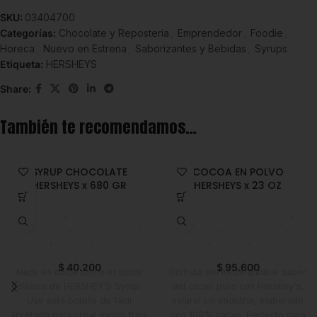
SKU:
03404700
Categorías:
Chocolate y Repostería
,
Emprendedor
,
Foodie
,
Horeca
,
Nuevo en Estrena
,
Saborizantes y Bebidas
,
Syrups
Etiqueta:
HERSHEYS
Share:
También te recomendamos…
SYRUP CHOCOLATE
COCOA EN POLVO
HERSHEYS x 680 GR
HERSHEYS x 23 OZ
Syrups
,
Chocolate y
Chocolate y Repostería
,
Repostería
,
Emprendedor
,
Cocoa
,
Emprendedor
,
Foodie
,
Horeca
,
Nuevo en
Foodie
,
Horeca
,
Nuevo en
Estrena
Estrena
$
40.200
$
95.600
Nada es dulce como el sabor
Disfruta del inconfundible sabor
clásico de HERSHEY’S Syrup.
del cacao puro con Hershey's,
Use esta botella de fácil
natural sin endulzar, elaborado
apretado para crear vasos fríos
con 100% cacao. Perfecto para