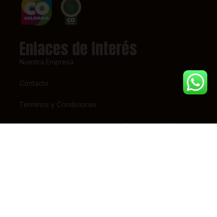
Enlaces de Interés
Nuestra Empresa
Contacto
Términos y Condiciones
Super Intendencia de Industria y Comercio – SIC
Contáctanos
(+57) 318 7156826
pedidos@tiendaestrena.com
Carrera 23 # 65 – 31
Barrio 7 de Agosto, Bogotá
Lunes – Sábado 8am-5pm