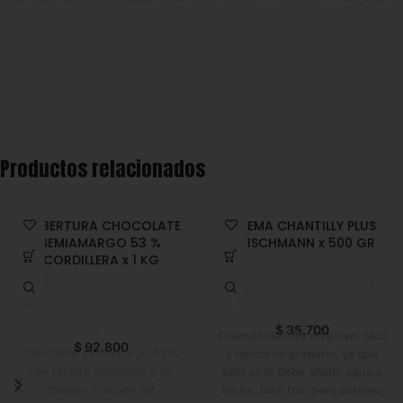
de leche con adición de
preparar desde brownies,
chocolate, flotadores de
pasteles y galletas hasta un
chocolate, helados de
reconfortante chocolate
chocolate, un rico chocolate
caliente o esponjosos waffles.
caliente y muchos antojos más.
Un básico de cocina para dar
un toque auténtico y delicioso a
tus postres favoritos.
Productos relacionados
COBERTURA CHOCOLATE
CREMA CHANTILLY PLUS
SEMIAMARGO 53 %
FLEISCHMANN x 500 GR
CORDILLERA x 1 KG
Chocolate y Repostería
,
Chocolate y Repostería
,
Premezclas
,
Emprendedor
,
Chocolate
,
Emprendedor
,
Foodie
,
Horeca
Foodie
,
Horeca
$
35.700
Crema Chantilly en polvo, fácil
$
92.800
Chocolate semiamargo 53%
y rápida de preparar, ya que
con textura compacta y un
solo se le debe añadir agua o
manejo indicado de
leche, bien fría, para obtener