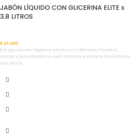
JABÓN LÍQUIDO CON GLICERINA ELITE x
3.8 LITROS
Productos de Aseo
,
Jabón Líquido de Manos
,
Elite Professional
,
Emprendedor
,
Foodie
,
Horeca
$
35.400
Entrega solución higiénica efectiva con diferentes formatos,
aromas y tipos dándole un valor adicional a la oferta de productos
que ofrece.