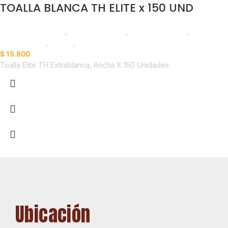
TOALLA BLANCA TH ELITE x 150 UND
Productos de Aseo
,
Toallas de Papel
,
Elite Professional
,
Emprendedor
,
Foodie
,
Horeca
$
15.800
Toalla Elite TH Extrablanca, Ancha X 150 Unidades
Ubicación