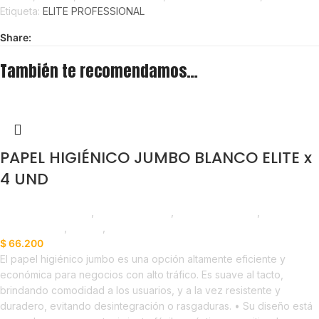
Etiqueta:
ELITE PROFESSIONAL
Share:
También te recomendamos…
PAPEL HIGIÉNICO JUMBO BLANCO ELITE x
4 UND
Productos de Aseo
,
Papel Higiénico
,
Elite Professional
,
Emprendedor
,
Foodie
,
Horeca
$
66.200
El papel higiénico jumbo es una opción altamente eficiente y
económica para negocios con alto tráfico. Es suave al tacto,
brindando comodidad a los usuarios, y a la vez resistente y
duradero, evitando desintegración o rasgaduras. • Su diseño está