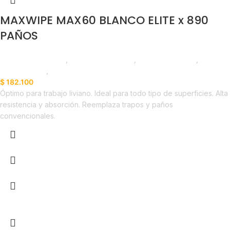
MAXWIPE MAX60 BLANCO ELITE x 890
PAÑOS
Productos de Aseo
,
Paños de Limpieza
,
Elite Professional
,
Emprendedor
,
Horeca
$
182.100
Óptimo para trabajo liviano. Ideal para todo tipo de superficies. Alta
resistencia y absorción. Reemplaza trapos y paños
convencionales.