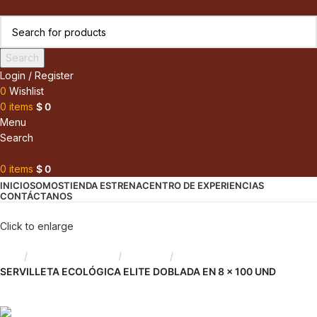
Search
Login / Register
0
Wishlist
0
items
$
0
Menu
Search
0
items
$
0
INICIO
SOMOS
TIENDA ESTRENA
CENTRO DE EXPERIENCIAS
CONTÁCTANOS
Click to enlarge
Inicio
Productos de Aseo
Servilletas
SERVILLETA ECOLÓGICA ELITE DOBLADA EN 8 x 100 UND
Back to products