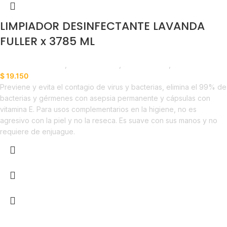
LIMPIADOR DESINFECTANTE LAVANDA
FULLER x 3785 ML
Productos de Aseo
,
Desinfectantes
,
Emprendedor
,
Horeca
$
19.150
Previene y evita el contagio de virus y bacterias, elimina el 99% de
bacterias y gérmenes con asepsia permanente y cápsulas con
vitamina E. Para usos complementarios en la higiene, no es
agresivo con la piel y no la reseca. Es suave con sus manos y no
requiere de enjuague.