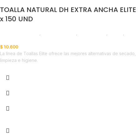
TOALLA NATURAL DH EXTRA ANCHA ELITE
x 150 UND
Productos de Aseo
,
Toallas de Papel
,
Emprendedor
,
Foodie
,
Horeca
$
10.600
La línea de Toallas Elite ofrece las mejores alternativas de secado,
limpieza e higiene.