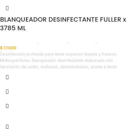
BLANQUEADOR DESINFECTANTE FULLER x
3785 ML
Productos de Aseo
,
Desinfectantes
,
Emprendedor
,
Horeca
$
17.600
Desinfección profunda para tener espacios limpios y frescos.
Multisuperficies. Blanqueador desinfectante elaborado con
hipoclorito de sodio, multiusos, desmanchador, aroma a limón.