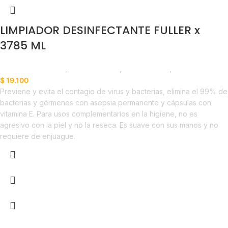
LIMPIADOR DESINFECTANTE FULLER x
3785 ML
Productos de Aseo
,
Desinfectantes
,
Emprendedor
,
Horeca
$
19.100
Previene y evita el contagio de virus y bacterias, elimina el 99% de
bacterias y gérmenes con asepsia permanente y cápsulas con
vitamina E. Para usos complementarios en la higiene, no es
agresivo con la piel y no la reseca. Es suave con sus manos y no
requiere de enjuague.