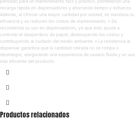
pensado para un mantenimiento fácil y práctico, permitiendo una
recarga rápida en dispensadores y ahorrando tiempo y esfuerzo.
Además, al ofrecer una mayor cantidad por unidad, se maximiza su
eficiencia y se reducen los costos de mantenimiento. • Se
recomienda su uso en dispensadores, ya que esto ayuda a
controlar el desperdicio de papel, disminuyendo los costos y
contribuyendo al cuidado del medio ambiente. • La resistencia al
dispensar garantiza que la cantidad retirada no se rompa o
desintegre, asegurando una experiencia de usuario fluida y un uso
más eficiente del producto.
Productos relacionados