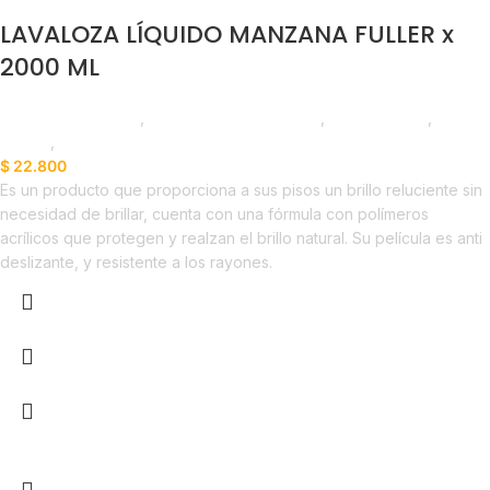
LAVALOZA LÍQUIDO MANZANA FULLER x
2000 ML
Productos de Aseo
,
Jabones y Detergentes
,
Emprendedor
,
Foodie
,
Horeca
$
22.800
Es un producto que proporciona a sus pisos un brillo reluciente sin
necesidad de brillar, cuenta con una fórmula con polímeros
acrílicos que protegen y realzan el brillo natural. Su película es anti
deslizante, y resistente a los rayones.