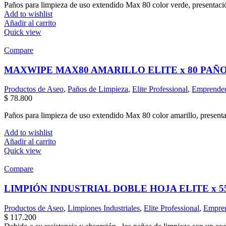
Paños para limpieza de uso extendido Max 80 color verde, presentació
Add to wishlist
Añadir al carrito
Quick view
Compare
MAXWIPE MAX80 AMARILLO ELITE x 80 PAÑ
Productos de Aseo
,
Paños de Limpieza
,
Elite Professional
,
Emprende
$
78.800
Paños para limpieza de uso extendido Max 80 color amarillo, presenta
Add to wishlist
Añadir al carrito
Quick view
Compare
LIMPIÓN INDUSTRIAL DOBLE HOJA ELITE x 5
Productos de Aseo
,
Limpiones Industriales
,
Elite Professional
,
Empre
$
117.200