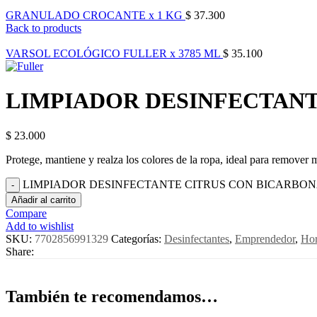
GRANULADO CROCANTE x 1 KG
$
37.300
Back to products
VARSOL ECOLÓGICO FULLER x 3785 ML
$
35.100
LIMPIADOR DESINFECTANT
$
23.000
Protege, mantiene y realza los colores de la ropa, ideal para remover ma
LIMPIADOR DESINFECTANTE CITRUS CON BICARBONATO
Añadir al carrito
Compare
Add to wishlist
SKU:
7702856991329
Categorías:
Desinfectantes
,
Emprendedor
,
Hor
Share:
También te recomendamos…