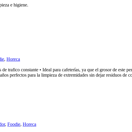
pieza e higiene.
ie
,
Horeca
de trafico constante • Ideal para cafeterías, ya que el grosor de este p
años perfectos para la limpieza de extremidades sin dejar residuos de c
dor
,
Foodie
,
Horeca