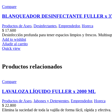
Compare
BLANQUEADOR DESINFECTANTE FULLER x 3
Productos de Aseo
,
Desinfectantes
,
Emprendedor
,
Horeca
$
17.600
Desinfección profunda para tener espacios limpios y frescos. Multisu
Add to wishlist
Añadir al carrito
Quick view
Productos relacionados
Compare
LAVALOZA LÍQUIDO FULLER x 2000 ML
Productos de Aseo
,
Jabones y Detergentes
,
Emprendedor
,
Horeca
$
22.800
Elimina la suciedad de toda la vajilla de forma fácil, rápida y efecti