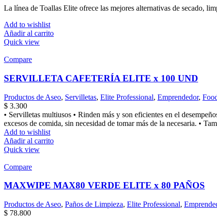
La línea de Toallas Elite ofrece las mejores alternativas de secado, lim
Add to wishlist
Añadir al carrito
Quick view
Compare
SERVILLETA CAFETERÍA ELITE x 100 UND
Productos de Aseo
,
Servilletas
,
Elite Professional
,
Emprendedor
,
Food
$
3.300
• Servilletas multiusos • Rinden más y son eficientes en el desempeños 
excesos de comida, sin necesidad de tomar más de la necesaria. • Tam
Add to wishlist
Añadir al carrito
Quick view
Compare
MAXWIPE MAX80 VERDE ELITE x 80 PAÑOS
Productos de Aseo
,
Paños de Limpieza
,
Elite Professional
,
Emprende
$
78.800