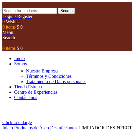
Search
Login / Register
0
Wishlist
0
items
$
0
Menu
Search
0
items
$
0
Inicio
Somos
Nuestra Empresa
Términos y Condiciones
Tratamiento de Datos personales
Tienda Estrena
Centro de Experiencias
Contáctanos
Click to enlarge
Inicio
Productos de Aseo
Desinfectantes
LIMPIADOR DESINFECT