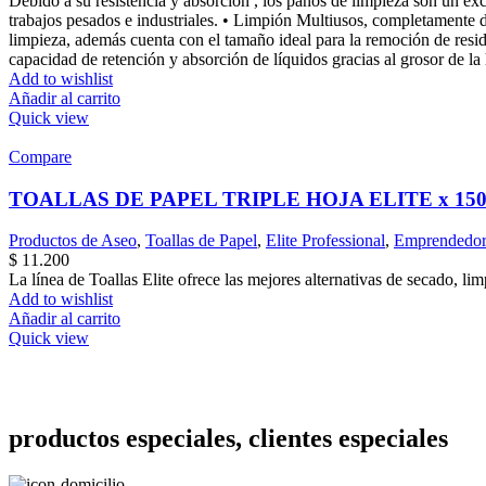
Debido a su resistencia y absorción , los paños de limpieza son un ex
trabajos pesados e industriales. • Limpión Multiusos, completamente de
limpieza, además cuenta con el tamaño ideal para la remoción de residuo
capacidad de retención y absorción de líquidos gracias al grosor de la 
Add to wishlist
Añadir al carrito
Quick view
Compare
TOALLAS DE PAPEL TRIPLE HOJA ELITE x 15
Productos de Aseo
,
Toallas de Papel
,
Elite Professional
,
Emprendedor
$
11.200
La línea de Toallas Elite ofrece las mejores alternativas de secado, lim
Add to wishlist
Añadir al carrito
Quick view
productos especiales, clientes especiales