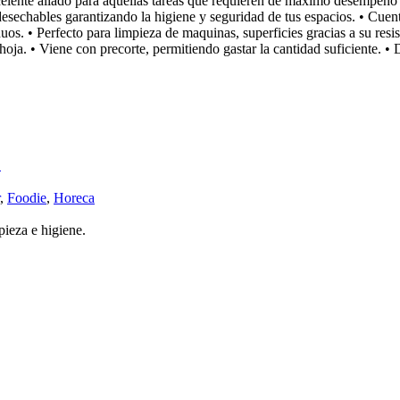
celente aliado para aquellas tareas que requieren de máximo desempeño 
sechables garantizando la higiene y seguridad de tus espacios. • Cuenta 
s. • Perfecto para limpieza de maquinas, superficies gracias a su resist
hoja. • Viene con precorte, permitiendo gastar la cantidad suficiente. •
0
,
Foodie
,
Horeca
pieza e higiene.