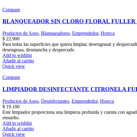
Compare
BLANQUEADOR SIN CLORO FLORAL FULLER x
Productos de Aseo
,
Blanqueadores
,
Emprendedor
,
Horeca
$
22.900
Para todas las superficies que quiera limpiar, desengrasar y despercudi
desengrasa, desmancha y despercude.
Add to wishlist
Añadir al carrito
Quick view
Compare
LIMPIADOR DESINFECTANTE CITRONELA FUL
Productos de Aseo
,
Desinfectantes
,
Emprendedor
,
Horeca
$
19.100
Este limpiador proporciona una limpieza profunda y cuenta con agradab
ensueño.
Add to wishlist
Añadir al carrito
Quick view