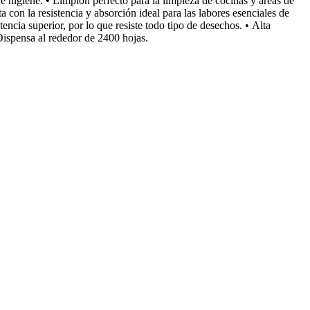
e higiene. • Limpión perfecto para la limpieza de cocinas y áreas de
con la resistencia y absorción ideal para las labores esenciales de
encia superior, por lo que resiste todo tipo de desechos. • Alta
 Dispensa al rededor de 2400 hojas.