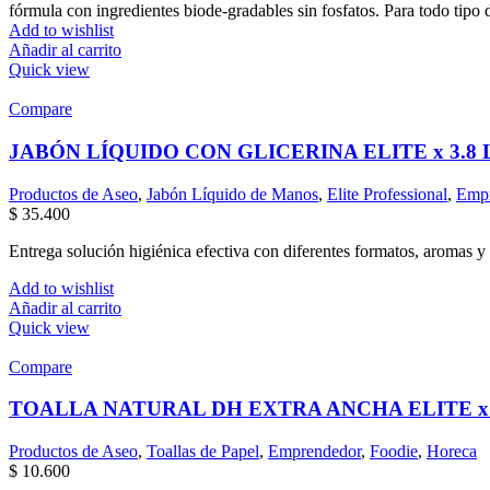
fórmula con ingredientes biode-gradables sin fosfatos. Para todo tipo de 
Add to wishlist
Añadir al carrito
Quick view
Compare
JABÓN LÍQUIDO CON GLICERINA ELITE x 3.8 
Productos de Aseo
,
Jabón Líquido de Manos
,
Elite Professional
,
Empr
$
35.400
Entrega solución higiénica efectiva con diferentes formatos, aromas y 
Add to wishlist
Añadir al carrito
Quick view
Compare
TOALLA NATURAL DH EXTRA ANCHA ELITE x 
Productos de Aseo
,
Toallas de Papel
,
Emprendedor
,
Foodie
,
Horeca
$
10.600