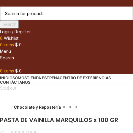
Search
Login / Register
0
Wishlist
0
items
$
0
Menu
Search
0
items
$
0
INICIO
SOMOS
TIENDA ESTRENA
CENTRO DE EXPERIENCIAS
CONTÁCTANOS
Sold out
Inicio
Chocolate y Repostería
PASTA DE VAINILLA MARQUILLOS x 100 GR
(Gr a
$
119
)
$
11.900