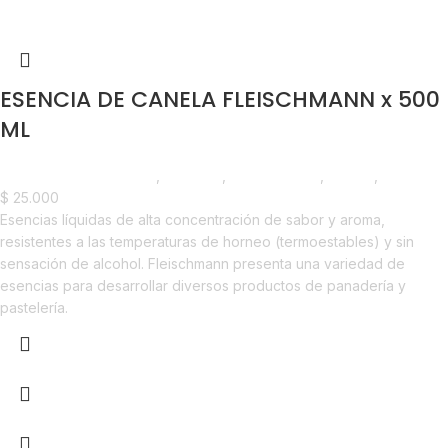
ESENCIA DE CANELA FLEISCHMANN x 500
ML
Chocolate y Repostería
,
Esencias
,
Emprendedor
,
Foodie
,
Horeca
$
25.000
Esencias líquidas de alta concentración de sabor y aroma,
resistentes a las temperaturas de horneo (termoestables) y sin
sensación de alcohol. Fleischmann presenta una variedad de
esencias para desarrollar diversos productos de panadería y
pastelería.