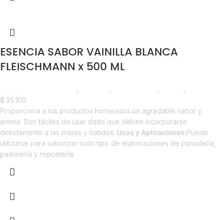
ESENCIA SABOR VAINILLA BLANCA
FLEISCHMANN x 500 ML
Chocolate y Repostería
,
Esencias
,
Emprendedor
,
Foodie
,
Horeca
$
25.100
Proporciona a los productos horneados un agradable sabor y
aroma. Son fáciles de usar dado que deben incorporarse
directamente a las masas y batidos.
Usos y Aplicaciones:
Puede
utilizarse para saborizar todo tipo de elaboraciones de panadería,
pastelería y repostería.