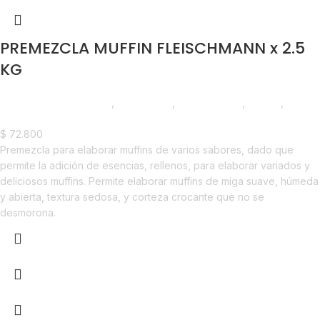
PREMEZCLA MUFFIN FLEISCHMANN x 2.5
KG
Chocolate y Repostería
,
Premezclas
,
Emprendedor
,
Foodie
,
Horeca
$
72.800
Premezcla para elaborar muffins de varios sabores, dado que
permite la adición de esencias, rellenos, para elaborar variados y
deliciosos muffins. Permite elaborar muffins de miga suave, húmeda
y abierta, textura sedosa, y corteza crocante que no se
desmorona.