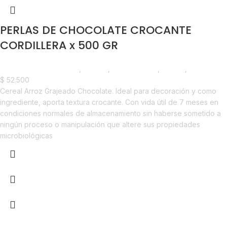
PERLAS DE CHOCOLATE CROCANTE
CORDILLERA x 500 GR
Chocolate y Repostería
,
Chunks
,
Emprendedor
,
Foodie
,
Horeca
$
52.500
Cereal Arroz Grajeado Chocolate. Ideal para decoración y como
ingrediente, aporta textura crocante. Con vida útil de 7 meses en
condiciones normales de almacenamiento sin haberse sometido a
ningún proceso o manipulación que altere sus propiedades
microbiológicas