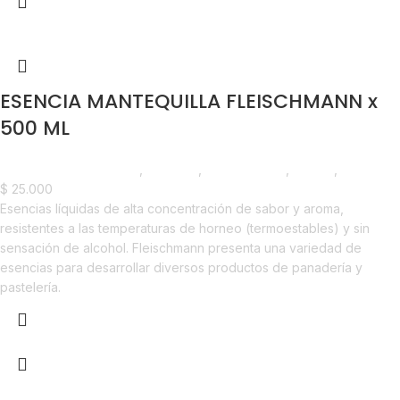
ESENCIA MANTEQUILLA FLEISCHMANN x
500 ML
Chocolate y Repostería
,
Esencias
,
Emprendedor
,
Foodie
,
Horeca
$
25.000
Esencias líquidas de alta concentración de sabor y aroma,
resistentes a las temperaturas de horneo (termoestables) y sin
sensación de alcohol. Fleischmann presenta una variedad de
esencias para desarrollar diversos productos de panadería y
pastelería.