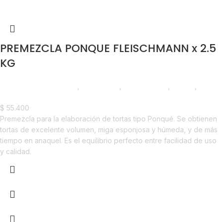
PREMEZCLA PONQUE FLEISCHMANN x 2.5
KG
Chocolate y Repostería
,
Premezclas
,
Emprendedor
,
Foodie
,
Horeca
$
55.400
Premezcla para la elaboración de tortas tipo Ponqué. Se obtienen
tortas de excelente volumen, miga esponjosa y húmeda, y de más
tiempo en anaquel. Es el equilibrio perfecto entre facilidad de uso
y calidad.