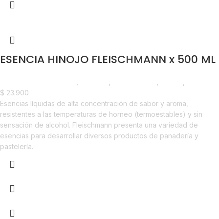
ESENCIA HINOJO FLEISCHMANN x 500 ML
Chocolate y Repostería
,
Esencias
,
Emprendedor
,
Foodie
,
Horeca
$
23.900
Esencias líquidas de alta concentración de sabor y aroma,
resistentes a las temperaturas de horneo (termoestables) y sin
sensación de alcohol. Fleischmann presenta una variedad de
esencias para desarrollar diversos productos de panadería y
pastelería.