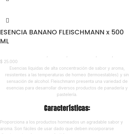
ESENCIA BANANO FLEISCHMANN x 500
ML
Chocolate y Repostería
,
Esencias
,
Emprendedor
,
Foodie
,
Horeca
$
25.000
Esencias líquidas de alta concentración de sabor y aroma,
resistentes a las temperaturas de horneo (termoestables) y sin
sensación de alcohol. Fleischmann presenta una variedad de
esencias para desarrollar diversos productos de panadería y
pastelería.
Características:
Proporciona a los productos horneados un agradable sabor y
aroma. Son fáciles de usar dado que deben incorporarse