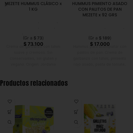
MEZETE HUMMUS CLÁSICO x
HUMMUS PIMIENTO ASADO
1 KG
CON PALITOS DE PAN
MEZETE x 92 GRS
Líneas Balance
,
Hummus
,
Emprendedor
,
Foodie
,
Líneas Balance
,
Hummus
,
Horeca
,
Nuevo en Estrena
Nuevo en Estrena
(Gr a
$
73
)
(Gr a
$
189
)
$
73.100
$
17.000
Crema de garbanzo con tahini
Hummus para acompañar con
suave y cremoso. Sin
palitos de pan. Crema de
conservantes, sin gluten y
garbanzo con tahini, pimiento
vegano. Origen: Jordania
rojo asado, pasta de tomate,
pimiento dulce, ajo, cilantro,
comino, pimentón, tomillo,
Productos relacionados
pimienta negra, albahaca.
Cremoso, sin conservantes, sin
gluten y vegano. Origen:
Jordania