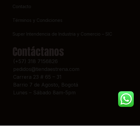
Contacto
Términos y Condiciones
Super Intendencia de Industria y Comercio – SIC
Contáctanos
(+57) 318 7156826
pedidos@tiendaestrena.com
Carrera 23 # 65 – 31
Barrio 7 de Agosto, Bogotá
Lunes – Sábado 8am-5pm
© 2024 TIENDA ESTRENA. TODOS LOS DERECHOS RESERVADOS