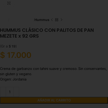
Click to enlarge
Inicio
Líneas Balance
Hummus
HUMMUS CLÁSICO CON PALITOS DE PAN
MEZETE x 92 GRS
(Gr a
$
19
)
$
17.000
Crema de garbanzo con tahini suave y cremoso. Sin conservantes,
sin gluten y vegano.
Origen: Jordania
AÑADIR AL CARRITO