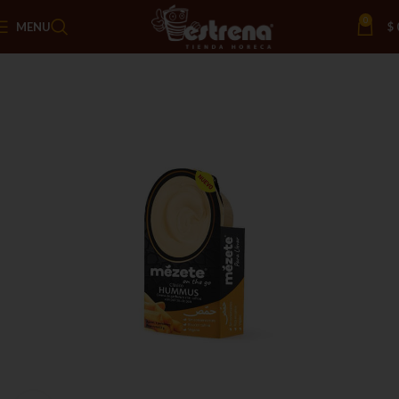
0
MENU
$