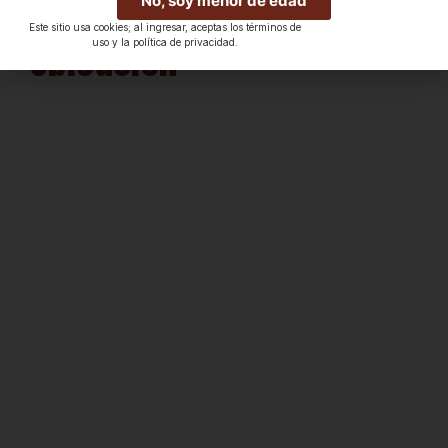
No, soy menor de edad
Este sitio usa cookies; al ingresar, aceptas los términos de
Ubicación
uso y la política de privacidad.