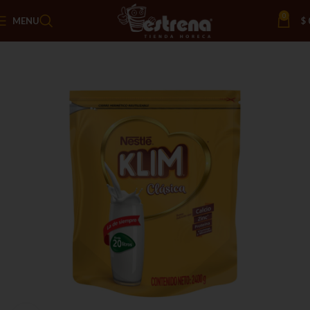
0
MENU
$