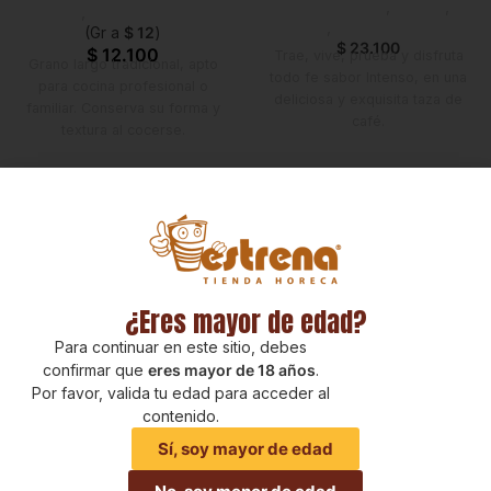
Emprendedor
,
Foodie
,
Horeca
,
Nuevo en Estrena
Horeca
,
Nuevo en Estrena
(Gr a
$
12
)
$
23.100
$
12.100
Trae, vive, prueba y disfruta
Grano largo tradicional, apto
todo fe sabor Intenso, en una
para cocina profesional o
deliciosa y exquisita taza de
familiar. Conserva su forma y
café.
textura al cocerse.
¿Eres mayor de edad?
Para continuar en este sitio, debes
confirmar que
eres mayor de 18 años
.
Por favor, valida tu edad para acceder al
contenido.
Sí, soy mayor de edad