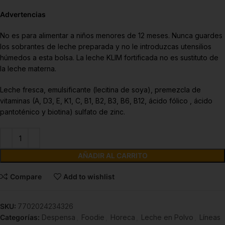
Advertencias
No es para alimentar a niños menores de 12 meses. Nunca guardes
los sobrantes de leche preparada y no le introduzcas utensilios
húmedos a esta bolsa. La leche KLIM fortificada no es sustituto de
la leche materna.
Leche fresca, emulsificante (lecitina de soya), premezcla de
vitaminas (A, D3, E, K1, C, B1, B2, B3, B6, B12, ácido fólico , ácido
pantoténico y biotina) sulfato de zinc.
AÑADIR AL CARRITO
Compare
Add to wishlist
SKU:
7702024234326
Categorías:
Despensa
,
Foodie
,
Horeca
,
Leche en Polvo
,
Líneas