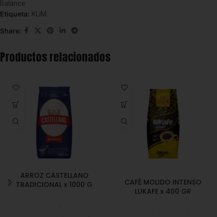
Balance
Etiqueta:
KLIM
Share:
Productos relacionados
ARROZ CASTELLANO
CAFÉ MOLIDO INTENSO
TRADICIONAL x 1000 G
LUKAFE x 400 GR
Despensa
,
Arroz
,
Café
,
Despensa
,
Emprendedor
,
Foodie
,