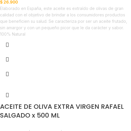
$
26.900
Elaborado en España, este aceite es extraído de olivas de gran
calidad con el objetivo de brindar a los consumidores productos
que beneficien su salud. Se caracteriza por ser un aceite frutado,
sin amargor y con un pequeño picor que le da carácter y sabor.
100% Natural
ACEITE DE OLIVA EXTRA VIRGEN RAFAEL
SALGADO x 500 ML
Líneas Balance
,
Aceite de Oliva
,
Despensa