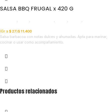
SALSA BBQ FRUGAL x 420 G
Despensa
,
Salsas
,
Emprendedor
,
Foodie
,
Horeca
,
Nuevo en
Estrena
(Gr a
$
27
)
$
11.400
Salsa barbacoa con notas dulces y ahumadas. Apta para marinar,
cocinar o usar como acompañamiento.
Productos relacionados