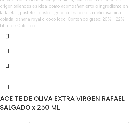
origen tailandes es ideal como acompañamiento o ingrediente en
tartaletas, pasteles, postres, y cocteles como la deliciosa piña
colada, banana royal o coco loco. Contenido graso: 20% - 22%.
Libre de Colesterol
ACEITE DE OLIVA EXTRA VIRGEN RAFAEL
SALGADO x 250 ML
Líneas Balance
,
Aceite de Oliva
,
Despensa
,
Emprendedor
,
Foodie
,
Horeca