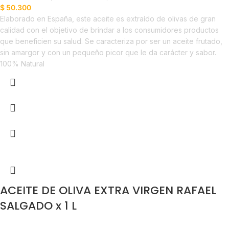
$
50.300
Elaborado en España, este aceite es extraído de olivas de gran
calidad con el objetivo de brindar a los consumidores productos
que beneficien su salud. Se caracteriza por ser un aceite frutado,
sin amargor y con un pequeño picor que le da carácter y sabor.
100% Natural
ACEITE DE OLIVA EXTRA VIRGEN RAFAEL
SALGADO x 1 L