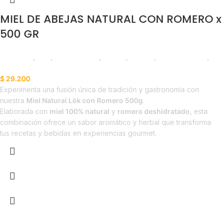
MIEL DE ABEJAS NATURAL CON ROMERO x
500 GR
Despensa
,
Miel
,
Emprendedor
,
Foodie
,
Horeca
,
Líneas Balance
,
Nuevo en Estrena
$
29.200
Experimenta una fusión única de tradición y gastronomía con
nuestra
Miel Natural Lök con Romero 500g
.
Elaborada con
miel 100% natural
y
romero deshidratado
, esta
combinación ofrece un sabor aromático y herbal que transforma
tus recetas y bebidas en experiencias gourmet.