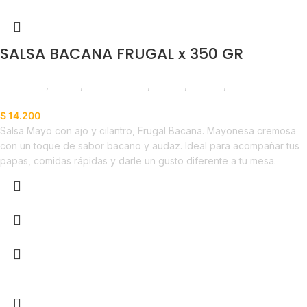
SALSA BACANA FRUGAL x 350 GR
Despensa
,
Salsas
,
Emprendedor
,
Foodie
,
Horeca
,
Nuevo en
Estrena
$
14.200
Salsa Mayo con ajo y cilantro, Frugal Bacana. Mayonesa cremosa
con un toque de sabor bacano y audaz. Ideal para acompañar tus
papas, comidas rápidas y darle un gusto diferente a tu mesa.