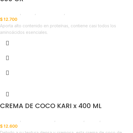
Despensa
,
Harina
,
Emprendedor
,
Horeca
$
12.700
Aporta alto contenido en proteínas, contiene casi todos los
aminoácidos esenciales.
CREMA DE COCO KARI x 400 ML
Despensa
,
Cremas y Sopas
,
Emprendedor
,
Foodie
,
Horeca
$
12.600
Debido a su textura densa y cremosa, esta crema de coco de