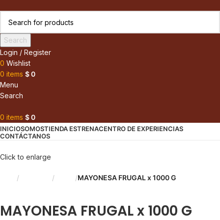
Search
Login / Register
0
Wishlist
0
items
$
0
Menu
Search
0
items
$
0
INICIO
SOMOS
TIENDA ESTRENA
CENTRO DE EXPERIENCIAS
CONTÁCTANOS
Click to enlarge
Inicio
Despensa
Salsas
MAYONESA FRUGAL x 1000 G
Back to products
MAYONESA FRUGAL x 1000 G