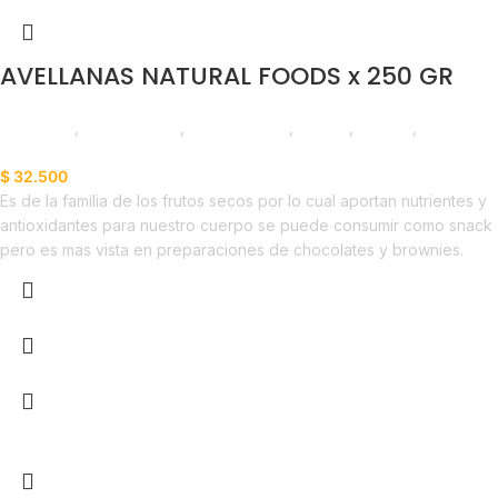
AVELLANAS NATURAL FOODS x 250 GR
Despensa
,
Frutos Secos
,
Emprendedor
,
Foodie
,
Horeca
,
Líneas
Balance
$
32.500
Es de la familia de los frutos secos por lo cual aportan nutrientes y
antioxidantes para nuestro cuerpo se puede consumir como snack
pero es mas vista en preparaciones de chocolates y brownies.