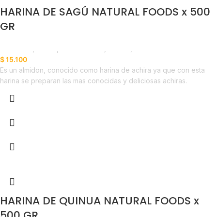
HARINA DE SAGÚ NATURAL FOODS x 500
GR
Despensa
,
Harina
,
Emprendedor
,
Foodie
,
Horeca
$
15.100
Es un almidon, conocido como harina de achira ya que con esta
harina se preparan las mas conocidas y deliciosas achiras.
HARINA DE QUINUA NATURAL FOODS x
500 GR