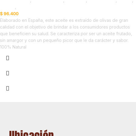
Líneas Balance
,
Aceite de Oliva
,
Despensa
,
Emprendedor
,
Foodie
,
Horeca
,
Nuevo en Estrena
$
96.400
Elaborado en España, este aceite es extraído de olivas de gran
calidad con el objetivo de brindar a los consumidores productos
que beneficien su salud. Se caracteriza por ser un aceite frutado,
sin amargor y con un pequeño picor que le da carácter y sabor.
100% Natural