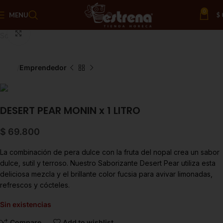
0
MENU
$
Click to enlarge
Sold out
Inicio
Emprendedor
DESERT PEAR MONIN x 1 LITRO
$
69.800
La combinación de pera dulce con la fruta del nopal crea un sabor
dulce, sutil y terroso. Nuestro Saborizante Desert Pear utiliza esta
deliciosa mezcla y el brillante color fucsia para avivar limonadas,
refrescos y cócteles.
Sin existencias
Compare
Add to wishlist