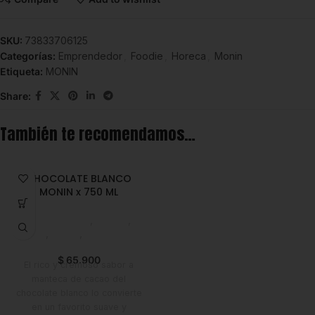
SKU:
73833706125
Categorías:
Emprendedor
,
Foodie
,
Horeca
,
Monin
Etiqueta:
MONIN
Share:
También te recomendamos…
CHOCOLATE BLANCO
MONIN x 750 ML
Emprendedor
,
Foodie
,
Horeca
,
Monin
,
Saborizantes
y Bebidas
$
65.900
El rico y cremoso sabor a
manteca de cacao del
chocolate blanco lo convierte
en un favorito suave y