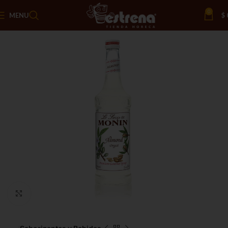
0
MENU
$
Click to enlarge