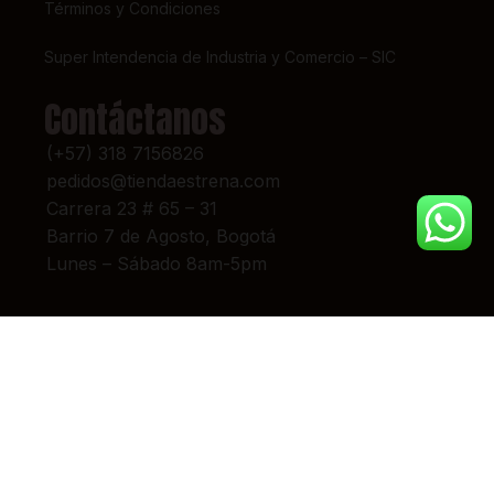
Términos y Condiciones
Super Intendencia de Industria y Comercio – SIC
Contáctanos
(+57) 318 7156826
pedidos@tiendaestrena.com
Carrera 23 # 65 – 31
Barrio 7 de Agosto, Bogotá
Lunes – Sábado 8am-5pm
© 2024 TIENDA ESTRENA. TODOS LOS DERECHOS RESERVADOS