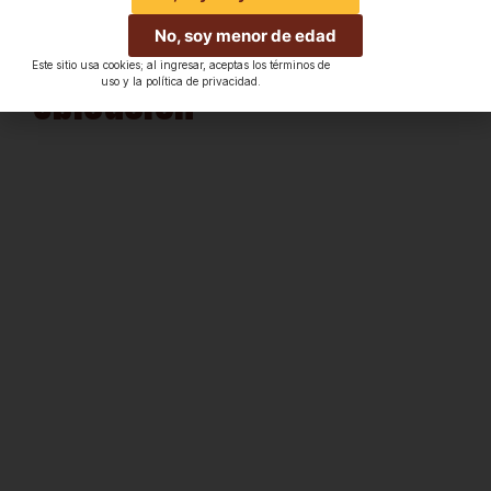
No, soy menor de edad
Este sitio usa cookies; al ingresar, aceptas los términos de
Ubicación
uso y la política de privacidad.