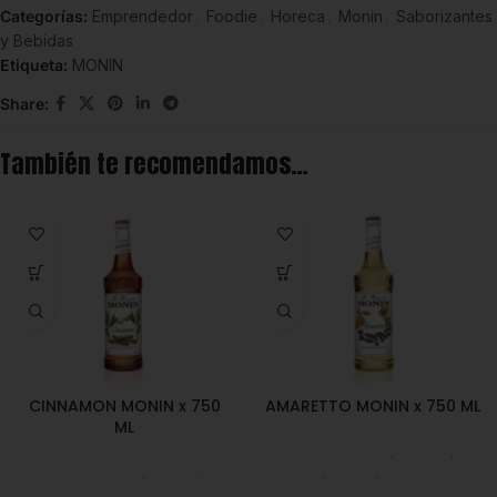
Categorías:
Emprendedor
,
Foodie
,
Horeca
,
Monin
,
Saborizantes
y Bebidas
Etiqueta:
MONIN
Share:
También te recomendamos…
CINNAMON MONIN x 750
AMARETTO MONIN x 750 ML
ML
Emprendedor
,
Foodie
,
Emprendedor
,
Foodie
,
Horeca
,
Monin
,
Saborizantes
Horeca
,
Monin
,
Saborizantes
y Bebidas