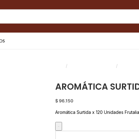
OS
Inicio
Saborizantes y Bebidas
Aromática
Back to products
AROMÁTICA SURTID
$
96.150
Aromática
Surtida x 120 Unidades Frutali