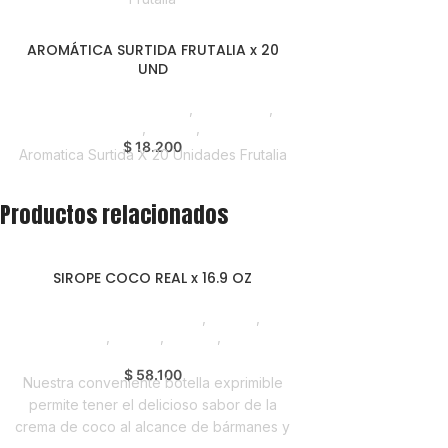
AROMÁTICA SURTIDA FRUTALIA x 20
UND
Saborizantes y Bebidas
,
Aromáticas
,
Emprendedor
,
Foodie
,
Horeca
$
18.200
Aromatica Surtida X 20 Unidades Frutalia
Productos relacionados
SIROPE COCO REAL x 16.9 OZ
Saborizantes y Bebidas
,
Syrups
,
Emprendedor
,
Foodie
,
Horeca
,
Nuevo en
Estrena
$
58.100
Nuestra conveniente botella exprimible
permite tener el delicioso sabor de la
crema de coco al alcance de bármanes y