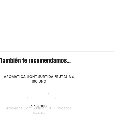
También te recomendamos…
AROMÁTICA LIGHT SURTIDA FRUTALIA x
100 UND
Saborizantes y Bebidas
,
Aromáticas
,
Emprendedor
,
Foodie
,
Horeca
,
Nuevo en
Estrena
$
99.300
Aromática Light Surtida X 100 Unidades
Frutalia