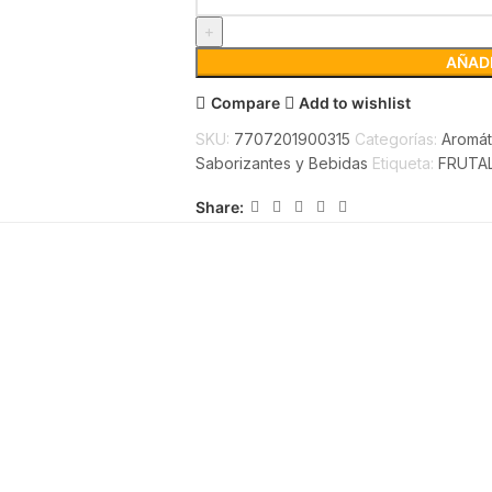
AÑADI
Compare
Add to wishlist
SKU:
7707201900315
Categorías:
Aromát
Saborizantes y Bebidas
Etiqueta:
FRUTAL
Share: