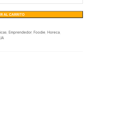
R AL CARRITO
icas
,
Emprendedor
,
Foodie
,
Horeca
,
IA