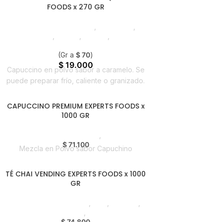
FOODS x 270 GR
Saborizantes y Bebidas
,
Capuccino
,
Emprendedor
,
Foodie
,
Horeca
,
Nuevo en
Estrena
(Gr a
$
70
)
$
19.000
Capuccino en polvo sabor a caramelo. Se
puede preparar frío, caliente o granizado.
CAPUCCINO PREMIUM EXPERTS FOODS x
1000 GR
Saborizantes y Bebidas
,
Vending
$
71.100
Mezcla en Polvo sabor Capuchino
TÉ CHAI VENDING EXPERTS FOODS x 1000
GR
Saborizantes y Bebidas
,
Chai
,
Vending
,
Emprendedor
,
Horeca
$
74.800