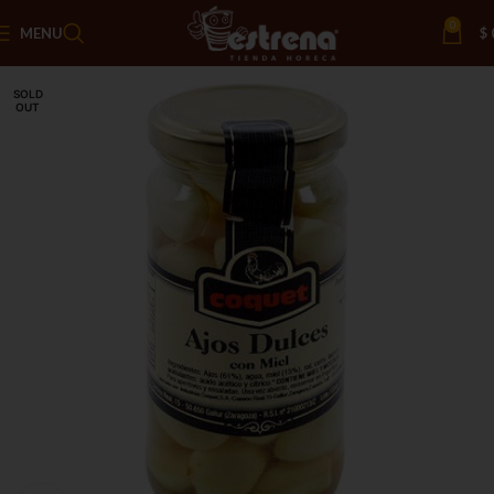
0
MENU
$
SOLD
OUT