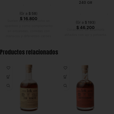
240 GR
Despensa
,
Líneas Balance
,
Nuevo en Estrena
Despensa
,
Líneas Balance
,
(Gr a
$
58
)
Nuevo en Estrena
$
16.800
Suelen emplearse como un
(Gr a
$
193
)
aperitivo y como complemento
$
46.200
Corazones de alcachofa
en ensaladas, comidas con
aliñados con ajo y pimienta.
mariscos y diferentes carnes
que necesitan un toque de
acidez.
Productos relacionados