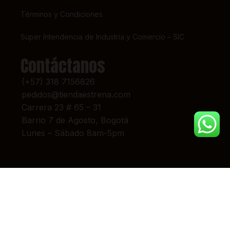
Términos y Condiciones
Super Intendencia de Industria y Comercio – SIC
Contáctanos
(+57) 318 7156826
pedidos@tiendaestrena.com
Carrera 23 # 65 – 31
Barrio 7 de Agosto, Bogotá
Lunes – Sábado 8am-5pm
© 2024 TIENDA ESTRENA. TODOS LOS DERECHOS RESERVADOS