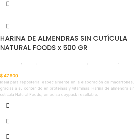
HARINA DE ALMENDRAS SIN CUTÍCULA
NATURAL FOODS x 500 GR
Despensa
,
Harina
,
Chocolate y Repostería
,
Emprendedor
,
Foodie
,
Horeca
$
47.800
Ideal para repostería, especialmente en la elaboración de macarrones,
gracias a su contenido en proteínas y vitaminas. Harina de almendra sin
cutícula Natural Foods, en bolsa doypack resellable.