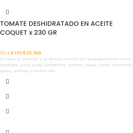
TOMATE DESHIDRATADO EN ACEITE
COQUET x 230 GR
Despensa
,
Líneas Balance
,
Nuevo en Estrena
(Gr a
$
110
)
$
25.300
Su sabor es perfecto y se destaca en todo tipo de preparaciones como
ensaladas, pizza, pasta, sandwiches, hummus, salsas, risotto, bruschetta,
queso, anchoas y muchas más.