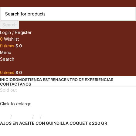
Search
Login / Register
0
Wishlist
0
items
$
0
Menu
Search
0
items
$
0
INICIO
SOMOS
TIENDA ESTRENA
CENTRO DE EXPERIENCIAS
CONTÁCTANOS
Sold out
Click to enlarge
Inicio
Despensa
Ajo
AJOS EN ACEITE CON GUINDILLA COQUET x 220 GR
Back to products