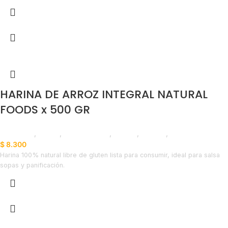
HARINA DE ARROZ INTEGRAL NATURAL
FOODS x 500 GR
Despensa
,
Harina
,
Emprendedor
,
Foodie
,
Horeca
,
Líneas Balance
$
8.300
Harina 100% natural libre de gluten lista para consumir, ideal para salsa
sopas y panificación.