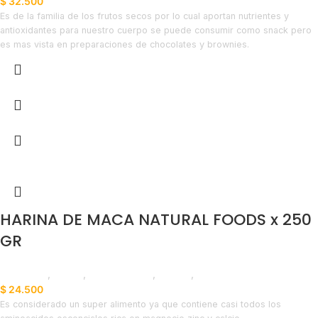
$
32.500
Es de la familia de los frutos secos por lo cual aportan nutrientes y
antioxidantes para nuestro cuerpo se puede consumir como snack pero
es mas vista en preparaciones de chocolates y brownies.
HARINA DE MACA NATURAL FOODS x 250
GR
Despensa
,
Harina
,
Emprendedor
,
Foodie
,
Horeca
$
24.500
Es considerado un super alimento ya que contiene casi todos los