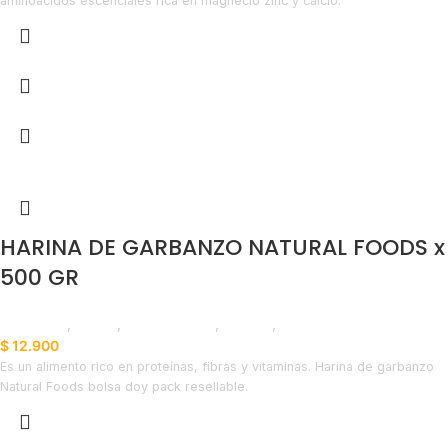
aminoacidos escenciales rica en magnecio zinc y calcio.
HARINA DE GARBANZO NATURAL FOODS x
500 GR
Despensa
,
Harina
,
Emprendedor
,
Horeca
,
Líneas Balance
$
12.900
Es un alimento rico en proteínas, fibras y vitaminas. Harina de garbanzo
Natural Foods bolsa doy pack resellable.