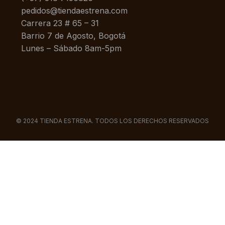
pedidos@tiendaestrena.com
Carrera 23 # 65 – 31
Barrio 7 de Agosto, Bogotá
Lunes – Sábado 8am-5pm
© 2024 TIENDA ESTRENA. TODOS LOS DERECHOS RESERVADOS