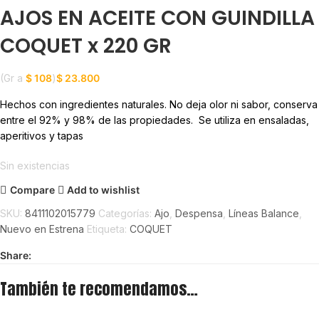
AJOS EN ACEITE CON GUINDILLA
COQUET x 220 GR
(Gr a
$
108
)
$
23.800
Hechos con ingredientes naturales. No deja olor ni sabor, conserva
entre el 92% y 98% de las propiedades. Se utiliza en ensaladas,
aperitivos y tapas
Sin existencias
Compare
Add to wishlist
SKU:
8411102015779
Categorías:
Ajo
,
Despensa
,
Líneas Balance
,
Nuevo en Estrena
Etiqueta:
COQUET
Share:
También te recomendamos…