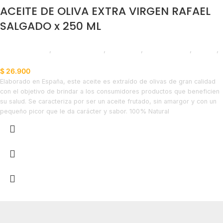
ACEITE DE OLIVA EXTRA VIRGEN RAFAEL
SALGADO x 250 ML
Líneas Balance
,
Aceite de Oliva
,
Despensa
,
Emprendedor
,
Foodie
,
Horeca
$
26.900
Elaborado en España, este aceite es extraído de olivas de gran calidad
con el objetivo de brindar a los consumidores productos que beneficien
su salud. Se caracteriza por ser un aceite frutado, sin amargor y con un
pequeño picor que le da carácter y sabor. 100% Natural