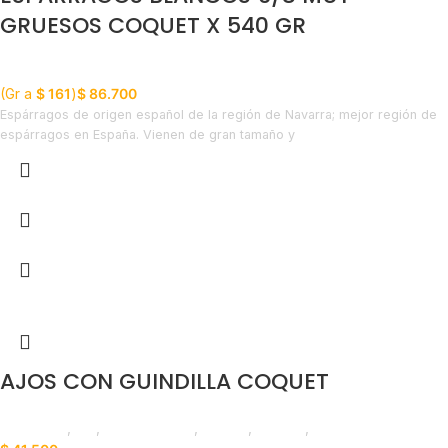
GRUESOS COQUET X 540 GR
Despensa
(Gr a
$
161
)
$
86.700
Espárragos de origen español de la región de Navarra; mejor región de
espárragos en España. Vienen de gran tamaño y
AJOS CON GUINDILLA COQUET
Despensa
,
Ajo
,
Emprendedor
,
Foodie
,
Horeca
,
Líneas Balance