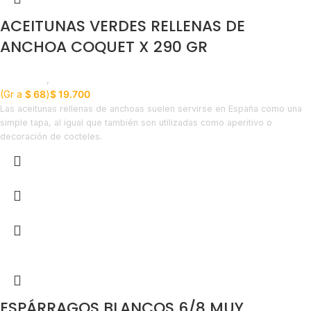
ACEITUNAS VERDES RELLENAS DE
ANCHOA COQUET X 290 GR
Despensa
,
Aceitunas
(Gr a
$
68
)
$
19.700
Las aceitunas rellenas de anchoas suelen servirse en España como una
simple tapa, al igual que también son utilizadas como aperitivo o
decoración de cocteles.
ESPÁRRAGOS BLANCOS 6/8 MUY