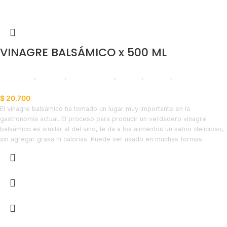
VINAGRE BALSÁMICO x 500 ML
Despensa
,
Vinagre
,
Emprendedor
,
Foodie
,
Horeca
,
Nuevo en
Estrena
$
20.700
El vinagre balsámico ha tomado un lugar muy importante en la
gastronomía actual. El proceso para producir un verdadero vinagre
balsámico es similar al del vino, le da a los alimentos un sabor delicioso,
sin agregar grasa ni calorías. Puede ser usado en muchas formas.
Además, es una pieza clave en escabeches, marinados y como
conservante en encurtidos. Elaborado en Italia