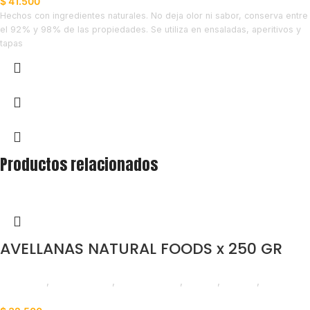
$
41.500
Hechos con ingredientes naturales. No deja olor ni sabor, conserva entre
el 92% y 98% de las propiedades. Se utiliza en ensaladas, aperitivos y
tapas
Productos relacionados
AVELLANAS NATURAL FOODS x 250 GR
Despensa
,
Frutos Secos
,
Emprendedor
,
Foodie
,
Horeca
,
Líneas
Balance