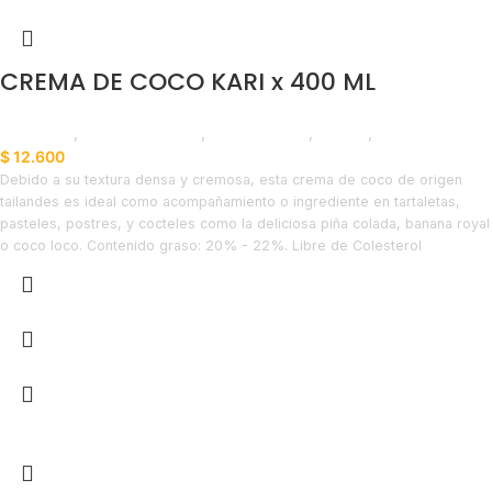
CREMA DE COCO KARI x 400 ML
Despensa
,
Cremas y Sopas
,
Emprendedor
,
Foodie
,
Horeca
$
12.600
Debido a su textura densa y cremosa, esta crema de coco de origen
tailandes es ideal como acompañamiento o ingrediente en tartaletas,
pasteles, postres, y cocteles como la deliciosa piña colada, banana royal
o coco loco. Contenido graso: 20% - 22%. Libre de Colesterol