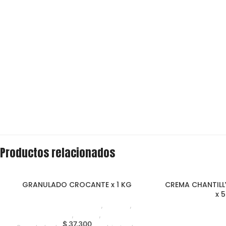
Productos relacionados
GRANULADO CROCANTE x 1 KG
CREMA CHANTILL
x 
Chocolate y Repostería
,
Chunks
,
Emprendedor
,
Foodie
,
Horeca
Chocolate y Rep
$
37.300
Emprendedor