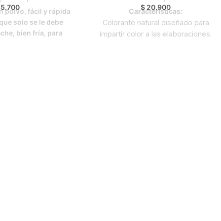
5.700
$
20.900
 polvo, fácil y rápida
Características:
 que solo se le debe
Colorante natural diseñado para
che, bien fría, para
impartir color a las elaboraciones.
jor rendimiento.
No altera el sabor final de los
erísticas:
alimentos.
Almacenamiento:
Conservar en el
eparación y de alto
empaque original cerrado, en un lugar
imiento.
fresco y seco.
geración antes de su
uso.
po de preparación,
amiento y manejo de
edientes.
ue puede utilizarse en
s de productos de
adería.
nes:
Crema lista para
elatinas, fresas con
as de frutas, etc.
roducto final que se