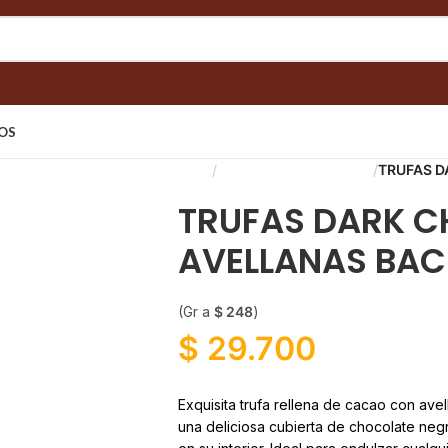
OS
Inicio
Chocolate y Repostería
TRUFAS D
TRUFAS DARK C
AVELLANAS BAC
(Gr a
$
248
)
$
29.700
Exquisita trufa rellena de cacao con avel
una deliciosa cubierta de chocolate neg