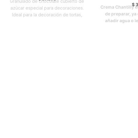
Granulado de chocolate cubierto de
$
3
Crema Chantilly en
azúcar especial para decoraciones.
de preparar, ya
Ideal para la decoración de tortas,
añadir agua o le
ponqués y todo tipo de productos
obtener un me
horneados.
Conservar en un ambiente
Caract
fresco y seco en temperatura no
mayor a 20°c.
Es de fácil pr
rend
No requiere refri
Ahorro en tiem
trabajo, almacen
ingr
Es versátil, ya q
distintos tipo
pan
Usos y Aplicacio
hacer postres, g
crema, ensalad
Dependiendo del p