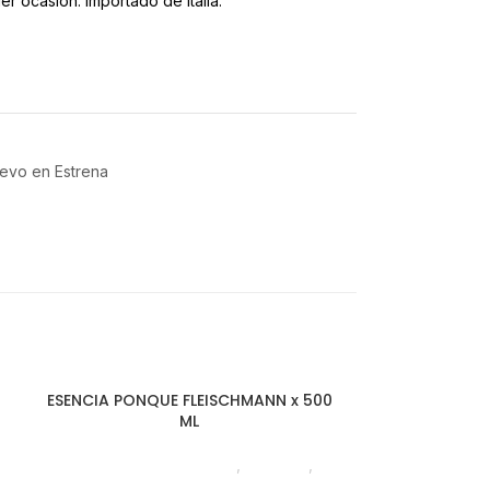
ier ocasión. Importado de Italia.
evo en Estrena
ESENCIA PONQUE FLEISCHMANN x 500
ESENCIA MAN
ML
Chocolate y Repostería
,
Esencias
,
Chocolate y
Emprendedor
,
Foodie
,
Horeca
Emprende