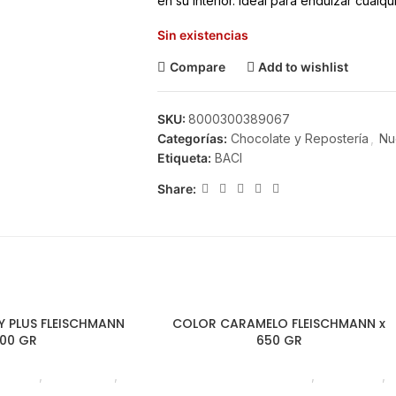
en su interior. Ideal para endulzar cualqu
Sin existencias
Compare
Add to wishlist
SKU:
8000300389067
Categorías:
Chocolate y Repostería
,
Nu
Etiqueta:
BACI
Share:
Y PLUS FLEISCHMANN
COLOR CARAMELO FLEISCHMANN x
500 GR
650 GR
ostería
,
Premezclas
,
Chocolate y Repostería
,
Colorantes
,
,
Foodie
,
Horeca
Emprendedor
,
Horeca